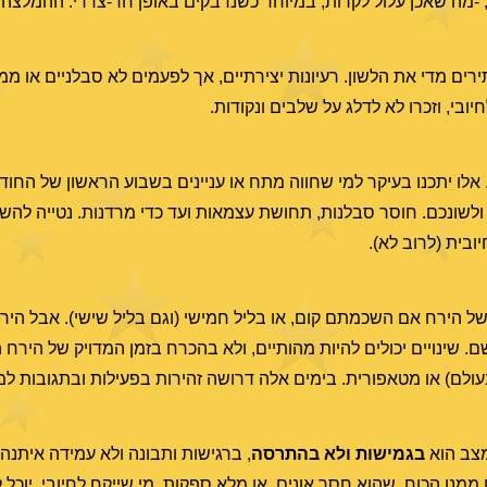
-מה שאכן עלול לקרות, במיוחד כשנדבקים באופן חד-צדדי. ההמלצה 
ים מדי את הלשון. רעיונות יצירתיים, אך לפעמים לא סבלניים או מ
יובי, וזכרו לא לדלג על שלבים ונקודות.
 אלו יתכנו בעיקר למי שחווה מתח או עניינים בשבוע הראשון של החו
ולשונכם. חוסר סבלנות, תחושת עצמאות ועד כדי מרדנות. נטייה לה
בית (לרוב לא).
של הירח אם השכמתם קום, או בליל חמישי (וגם בליל שישי). אבל היר
ם. שינויים יכולים להיות מהותיים, ולא בהכרח בזמן המדויק של היר
ולם) או מטאפורית. בימים אלה דרושה זהירות בפעילות ובתגובות למ
צב הוא
בגמישות ולא בהתרסה
, ברגישות ותבונה ולא עמידה איתנה
מנו הכוח, שהוא חסר אונים, או מלא ספקות. מי שייקח לחיובי, יוכל 