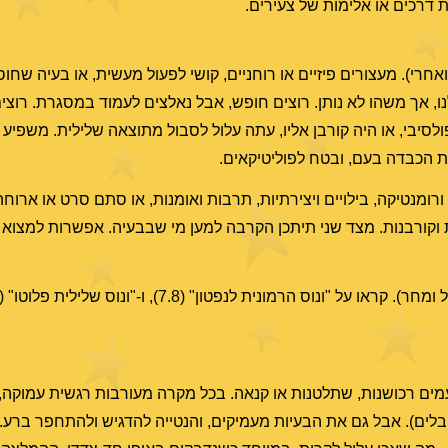
 דרכים או אלימות של צעירים.
אחרי). מעצורים פיזיים או רוחניים, קושי לפעול מעשית, או בעיה שח
נו, אך משהו לא נותן. רוצים חופש, אבל נאלצים לעמוד במסגרת. רוצי
סיבי, או היה קורבן אליו, עתה עלול לסבול מתוצאה שלילית. משפיע 
ת הכבדה בעם, ובטח לפוליטיקאים.
ורומנטיקה, בילויים ויצירתיות, תרבות ואומנות, או סתם סרט או ארו
 וקורבנות. מצד שני תיתכן הקרבה למען מי שבבעיה. אפשרות למצוא 
מים רכושנות, שתלטנות או קנאה. בכל מקרה מעורבות רגשית עמוקה, ו
בלים). אבל גם את הבעיות מעמיקים, והנטייה להדגיש ולהתחפר ברע. 