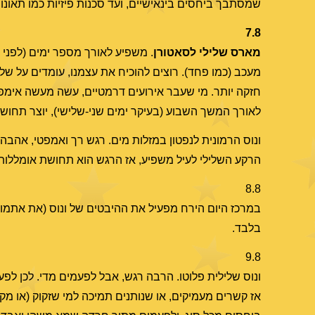
שמסתבך ביחסים בינאישיים, ועד סכנות פיזיות כמו תאונות
7.8
מארס שלילי לסאטורן
. משפיע לאורך מספר ימים (לפני ו
מעכב (כמו פחד). רוצים להוכיח את עצמנו, עומדים על של
חזקה יותר. מי שעבר אירועים דרמטיים, עשה מעשה אימפול
לאורך המשך השבוע (בעיקר ימים שני-שלישי), יוצר תחוש
ונוס הרמונית לנפטון במזלות מים. רגש רך ואמפטי, אהבה 
הרקע השלילי לעיל משפיע, אז הרגש הוא תחושת אומללות
8.8
בלבד.
9.8
ונוס שלילית פלוטו. הרבה רגש, אבל לפעמים מדי. לכן לפע
אז קשרים מעמיקים, או שנותנים תמיכה למי שזקוק (או מק