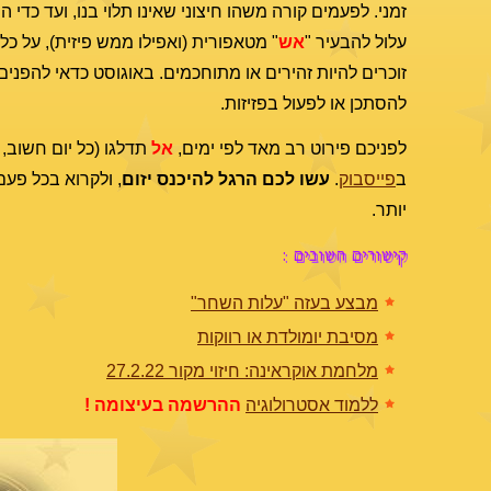
זמני. לפעמים קורה משהו חיצוני שאינו תלוי בנו, ועד כד
עלול להבעיר "
אש
" מטאפורית (ואפילו ממש פיזית), על כל
זוכרים להיות זהירים או מתוחכמים. באוגוסט כדאי להפנים
להסתכן או לפעול בפזיזות.
לפניכם פירוט רב מאד לפי ימים,
אל
תדלגו (כל יום חשוב, 
ב
פייסבוק
.
עשו לכם הרגל להיכנס יזום
, ולקרוא בכל פע
יותר.
קישורים חשובים :
מבצע בעזה "עלות השחר"
מסיבת יומולדת או רווקות
מלחמת אוקראינה: חיזוי מקור 27.2.22
ללמוד אסטרולוגיה
ההרשמה בעיצומה !