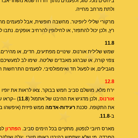
ביחסים מכל סוג, ולפעמים מתוך חרדה שמא משהו יאבד, 
ולתת מרחב מחייה.
מרקורי שלילי ליופיטר. מחשבה חופשית, אבל לפעמים מתיר
רץ, ולכן יכול להתפזר, או לחילופין להרחיב אופקים. נתבו לח
11.8
שמש שלילית אורנוס. שינויים מפתיעים, חדים, או מהירים.
צפוי קורה, או שברגע מאבדים שליטה. שימו לב למעשיכם 
מגבילים, או לפעול חד ואימפולסיבי. לפעמים התרחשות חיו
12.8
ירח מלא, מושלם סביב חמש בבוקר. צאו לראות את יופיו 
אורנוס
, ולכן מדגיש את ההיבט של אתמול (
11.8
) –קראו ש
את התקופה. סכנת
רעידות-אדמה
ממש פיזית (איפשהו בע
ב-
11.8
.
מארס חיובי לנפטון. מתקיים בכל הימים סביב.
הפתרון
למ
המרדה. מי שלא ישתמש בהיבט באופן חיובי, יגלה שנלקח מ