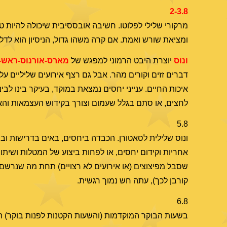
2-3.8
מרקורי שלילי לפלוטו. חשיבה אובססיבית שיכולה להיות טור
ומציאת שורש ואמת. אם קרה משהו גדול, הניסיון הוא לדלו
ונוס
יוצרת היבט הרמוני למפגש של
מארס-אורנוס-ראש-ד
דברים זזים וקורים מהר. אבל גם רצף אירועים שליליים על
איכות החיים. ענייני יחסים נמצאת במוקד, בעיקר בינו לבינ
לחצים, או סתם בגלל שעמום וצורך בקידוש העצמאות והאג
5.8
ונוס שלילית לסאטורן. הכבדה ביחסים, באים בדרישות ובי
אחריות וקידום יחסים, או לפחות ביצוע של המטלות ושיתוף-
שסבל מפיצוצים (או אירועים לא רצויים) תחת מה שנרשם
קורבן לכך), עתה חש נמוך רגשית.
6.8
בשעות הבוקר המוקדמות (והשעות הקטנות לפנות בוקר) 