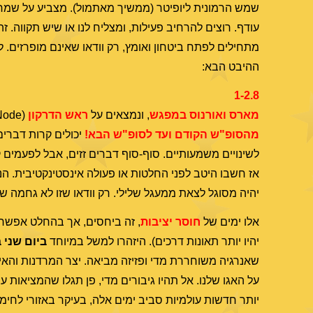
שמש הרמונית ליופיטר (ממשיך מאתמול). מצביע על שמחה 
עודף. רוצים להרחיב פעילות, ומצליח לנו או שיש תקווה. זה 
מתחילים לפתח ביטחון ואומץ, רק וודאו שאינם מופרזים. 
ההיבט הבא:
1-2.8
מארס ואורנוס במפגש
, ונמצאים על
ראש הדרקון
(True Node & Mean Node). הפתעות ועד כדי שינוי גורל. מדויק בלילה בין התאריכים, אך משפיע
מהסופ"ש הקודם ועד לסופ"ש הבא!
יכולים קרות דברים
לשינויים משמעותיים. סוף-סוף דברים זזים, אבל לפעמים קו
אז חשבו היטב לפני החלטות או פעולה אינסטינקטיבית. הנט
יהיה מסוגל לצאת ממעגל שלילי. רק וודאו שזו לא גחמה של 
אלו ימים של
חוסר יציבות
, זה ביחסים, אך בהחלט אפשרי 
יהיו יותר תאונות דרכים). היזהרו למשל במיוחד
ביום שני 
שאנרגיה משוחררת מדי ופזיזה מביאה. יצר המרדנות והאינ
על האגו שלנו. אל תהיו גיבורים מדי, פן תגלו שהמציאות 
יותר חדשות עולמיות סביב ימים אלה, בעיקר באזורי לחימה