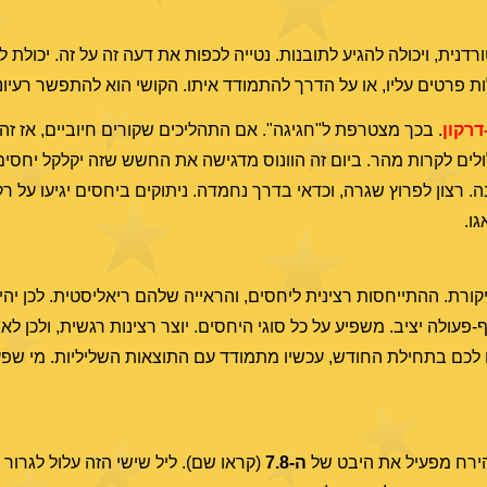
דנית, ויכולה להגיע לתובנות. נטייה לכפות את דעה זה על זה. יכולת ל
ת פרטים עליו, או על הדרך להתמודד איתו. הקושי הוא להתפשר רעיוני
רקון
. בכך מצטרפת ל"חגיגה". אם התהליכים שקורים חיוביים, אז ז
ולים לקרות מהר. ביום זה הוונוס מדגישה את החשש שזה יקלקל יחסים, 
ה. רצון לפרוץ שגרה, וכדאי בדרך נחמדה. ניתוקים ביחסים יגיעו על רק
ו.
קורת. ההתייחסות רצינית ליחסים, והראייה שלהם ריאליסטית. לכן יהי
פעולה יציב. משפיע על כל סוגי היחסים. יוצר רצינות רגשית, ולכן לא
 לכם בתחילת החודש, עכשיו מתמודד עם התוצאות השליליות. מי שפעל
הירח מפעיל את היבט של
ה-7.8
(קראו שם). ליל שישי הזה עלול לגרור ב