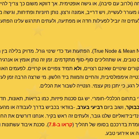
(ולרוב עם סיבה), או גישה אופטימית. אך דווקא משום כך צריך להיז
מעורר לעשייה, ויש דרייב, אמונה ורצון. נותן חיוניות ופתיחות, וגישה 
לעתים זה יוביל לפעילות חדה או מפתיעה, ולעתים תתרגש עלינו הפתעה
 טובים, או שתהליכים סוף-סוף מתקדמים. זמן זה נותן אומץ או אנרגי
רים שינויים שאינם רצויים,
ולא
תמיד צפויים או קרויים. לפעמים האו
ייה אימפולסיבית, והחיים והמוות ביד הלשון. מי שרצה הרבה זמן לעשו
רגע, כי יתכן נזק עצמי. הנטייה לשבור את הכלים.
בתחום הכלכלי-חומרי. יש גם סכנות פיזיות, כמו בריאות, תאונות, חד
בבוקר
, ושוב ביום
רביעי בערב
, -בוודאי בכביש בדרך לעבודה או מהע
דיבידואליזם שלנו גובר, ולעתים זה ראש בקיר. אנחנו דורשים את החו
עומדת בדרככם בסופו של תהליך (
קראו ב-7.8
). סכנת איבוד עשתונות ו
 או אירועי טבע.