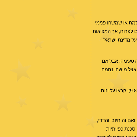
וסמת או שמשהו פנימי
ם לפרוח, אך המציאות
על מדינת ישראל
חה טעימה. אבל אם
אצל מישהו נחמה.
במרכז היום הירח מפעיל את ההיבטים של ונוס (את אתמול ומחר). קראו על "ונוס הרמונית לנפטון" (7.8), ו-"ונוס שלילית פלוטו" (9.8). קראו על ונוס
אם זה חיובי והדדי,
סכנת כפייתיות