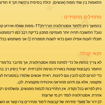
התאמות בין שתי מפות (אנשים). יכולת בסיסית נרכשת תוך 4 חודשים, אך מי שירצה להעמיק, יכול להמשיך וללמוד שנים.
מתחילים מתמידים :
בהמשך ניתן
ללמוד אסטרולוגיה הוררית
(TT–מפות שאלה ואירוע 
טוב? התשובה תהיה יותר מעמיקה ממכון בדיקת רכב כמו דינמומטר,
תוכל/י לענות אפילו האם כדאי לשנות תספורת 🙂 אני משתמש בכלי 
תנאי קבלה :
לא צריך כוחות-על כדי לפתוח מפה אסטרולוגית, אך מדובר בלימודי
החומר בקבוצות קטנות באווירה נעימה וחברתית. יש לי ניסיון רב 
כדי לגרום לכם להבין וגם ליהנות. ראיתי אנשים שלמדו במסגרות לא
ומקצועי, אלא גם תיהנו מהוראה איכותית ומקצועית. לכן..
ניתן לפרוש בכל נקודה. אין התחייבות לכמות מפגשים, ומשלמים ר
אחרת. אסטרולוגיה לומד רק מי שרוצה!
לבירור על מועדי פתיחה של קבוצות לימוד ומחירים צרו קשר או השא