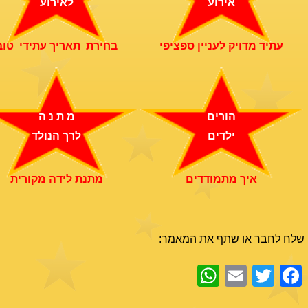
אירוע
לאירוע
עתיד מדויק לעניין ספציפי
בחירת תאריך עתידי טוב
הורים
מ ת נ ה
ילדים
לרך הנולד
איך מתמודדים
מתנת לידה מקורית
שלח לחבר או שתף את המאמר:
WhatsApp
Email
Facebook
Twitter