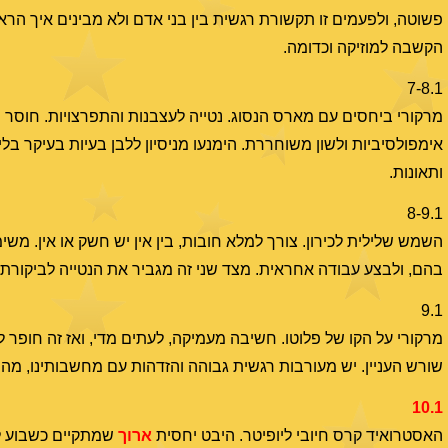
פשוטה, ולפעמים זו תקשורת רגשית בין בני אדם ולא מבינים איך הראש
הקשבה למוזיקה וכדומה.
7-8.1
מרקורי ביחסים עם מארס הנסוג. נטייה לעצבנות והתפרצויות. חוסר 
אימפולסיביות ולשון משוחררת. הימנעו מניסיון ללבן בעיות בעיקר בלי
ותאונות.
8-9.1
השמש שלילית לכירון. צורך למלא חובות, בין אין יש חשק או אין. משי
בהם, ולבצע עבודה אחראית. מצד שני זה מגביר את הנטייה לביקורת.
9.1
מרקורי על הקו של פלוטו. חשיבה מעמיקה, לעתים מדי, ואז זה חופר למ
שורש העניין. יש מעורבות רגשית גבוהה והזדהות עם מחשבותינו, מה 
10.1
האסטרואיד קרס חיובי ליופיטר. היבט יחסית
ארוך
שמתקיים כשבוע לפ