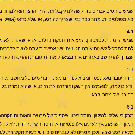
שמש ביחסים עם יופיטר. קשה לנו לקבל את הדין, הרצון הוא למרוד 
באימפולסיביות. מחר כבר נבין שצריך להירגע, או שלא כדאי (אפילו 
4.1
שמש הרמונית לסאטורן. המציאות דופקת בדלת. ואז או שאנחנו לא מוכ
לתת לתסכול לעשות אותנו הגיוניים, ויש אפשרות עתה לגשת לדברי
שצריך להתחשב באחרים או המציאות. אחרת גוברת ההתנגדות עד להס
5.1
הירח עובר מעל נפטון ומביא לנו "יום מעונן", בו יש ערפל מחשבתי, 
יודעים למה, ולפעמים אין חשק ומורחים את היום, או שהוא נמרח בלי 
ההיבט של מחר, קראו:
6.1
מרקורי שלילי לנפטון. חוסר ריכוז, פספוס של פרטים והאותיות הקטנו
דמיון והשראה, אך לעתים אלו פנטזיות או חוסר היגיון. זהירות לא לחל
מלאה רגש וצבע, ולכן מסרים לא עוברים טוב, ויש בעיות תקשורת. ל