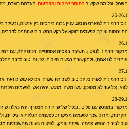
חשמל, וכל מה שקשור
בחוסר
יציבות
והפתעות
. האדמה רועדת, מיל
25-26.1
ונוס הרמונית למארס הנסוג. עניין גבוה ביחסים בין אנשים, ובעיקר ב
התייחסות וצורך. לפעמים דווקא על רקע החשיבות שנותנים לדברים, מ
26.1
מרקורי הרמוני לנפטון. חשיבה בפסים אסטטיים, רכים יותר, עם דמיון
אומרים לנו אמת), ולתקשורת רגשית חיובית. לכן זמן טוב לדבר מהלב
27.1
ונוס הרמונית לאורנוס. יום טוב לשבירת שגרה. אם לא עושים זאת, אז
לפאן (כל עוד לא מסוכן). עשו משהו מרגש, יהיה אש. לפעמים היכרו
28-29.1
מרקורי במפגש עם פלוטו, ובליל שלישי הירח מצטרף. יהיו כאלה שיח
וחקרנית, ומרוב שכך לפעמים מציקנית. לפעמים תגליות או גילויים, 
טוב לבירור הנפש פנימה ושיחת עומק, ולפיצוח בעיות מחשבתיות מסו