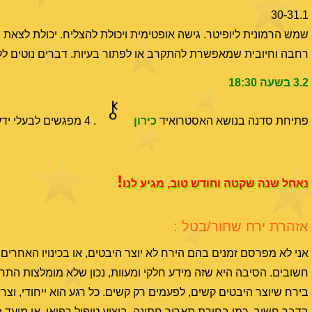
30-31.1
שמש הרמונית ליופיטר. גישה אופטימית ויכולת להצליח. יכולת לצאת
רחבה וחיובית שמאפשרת להתקרב או לפתור בעיות. דברים נוטים לל
3.2 בשעה 18:30
פתיחת סדנה בנושא האסטרואיד
כירון
. 4 מפגשים לבעלי ידע אסטרולוגי קודם. לפרטים
!
נאחל שנה שקטה וחודש טוב, מגיע לנו
אזהרת ירח שחור/בטל :
חשובים. הסיבה היא שזה מידע חלקי ומעוות, נכון שלא מומלצות התח
בירח שיוצר היבטים קשים, לפעמים רק קשים. כל רגע הוא ייחודי, וצר
בדבר חשוב, כמו בחירת תאריך חתונה, ביצוע טיפול רפואי, או מוע