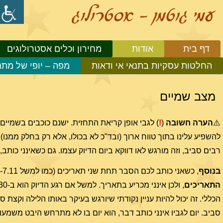
דף בית
אודות
מחירון וכלים אסטרולוגים
החלטות עסקיות בתנאי אי ודאות
מפה – יופי של מתנ
מצב שמיים
⚠️
הערה חשובה
(
!
) לגבי אופן קריאת התחזית. ישנם כוכבים בשמיים
להשפיע עלינו בתוך טווח ארוך (ובד"כ לא בכולו, אלא רק בחלק ממנו)
רבים סביב, וזה מורגש לאו דווקא ביום הדיוק עצמו. גם כשאינני כות
בנוסף
, כשאני כותב לכם הסבר תחת שני תאריכים (כמו למשל 6-7.11), זה בגלל שזמן הדיוק של ההיבט בשמיים נמצא בשעות הערב-לילה
התאריכים
הכללי. זה יכול להיות עניין נקודתי שיורגש בעיקר באותו הלילה וקצת 
סביב. יום לגביו אינני כותב דבר, הוא יום בו לא מתרחש היבט משמעו