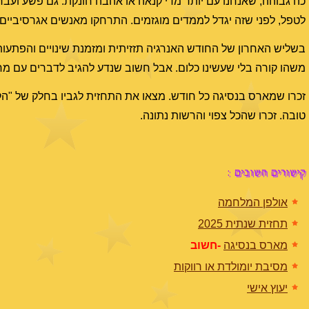
כה גבוהה, שאנחנו עם יותר מדי קנאה או אהבה חונקת. גם פשע ועבריי
לטפל, לפני שזה יגדל לממדים מוגזמים. התרחקו מאנשים אגרסיביים 
בשליש האחרון של החודש האנרגיה תזזיתית ומזמנת שינויים והפתעות
משהו קורה בלי שעשינו כלום. אבל חשוב שנדע להגיב לדברים עם מחש
זכרו שמארס בנסיגה כל חודש. מצאו את התחזית לגביו בחלק של "הק
טובה. זכרו שהכל צפוי והרשות נתונה.
קישורים חשובים :
אולפן המלחמה
תחזית שנתית 2025
מארס בנסיגה
-חשוב
מסיבת יומולדת או רווקות
יעוץ אישי