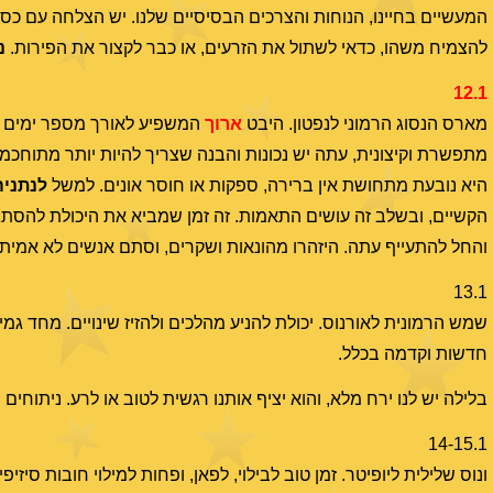
המעשיים בחיינו, הנוחות והצרכים הבסיסיים שלנו. יש הצלחה עם כסף
להצמיח משהו, כדאי לשתול את הזרעים, או כבר לקצור את הפירות.
נ
12.1
מארס הנסוג הרמוני לנפטון. היבט
ארוך
המשפיע לאורך מספר ימים ר
מתפשרת וקיצונית, עתה יש נכונות והבנה שצריך להיות יותר מתוחכמים
היא נובעת מתחושת אין ברירה, ספקות או חוסר אונים. למשל
לנתניה
הקשיים, ובשלב זה עושים התאמות. זה זמן שמביא את היכולת להסתגל
והחל להתעייף עתה. היזהרו מהונאות ושקרים, וסתם אנשים לא אמיתי
13.1
שמש הרמונית לאורנוס. יכולת להניע מהלכים ולהזיז שינויים. מחד גמ
חדשות וקדמה בכלל.
בלילה יש לנו ירח מלא, והוא יציף אותנו רגשית לטוב או לרע. ניתוחים
14-15.1
ונוס שלילית ליופיטר. זמן טוב לבילוי, לפאן, ופחות למילוי חובות סי