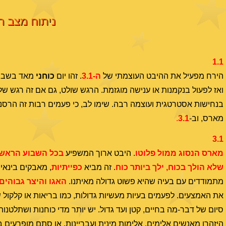
ניתוח מצב השמ
1.1
הירח מפעיל את ההיבט העוצמתי של
ה-3.1
. זהו יום
כוחני
מאד בשבוע 
ואז לפעול בנקמנות או ענישה מוגזמת. הרגש שולט, גם אם זה רגש של
בנחישות אסטרטגית ועוצמה רבה. שימו לב, כי פעמים רבות זה הרסני.
מארס, וב-
3.1
.
3.1
מארס הנסוג ממול פלוטו
. היבט ארוך המשפיע
בכל השבוע הראשון
שלא הולך בכוח, ילך ביותר כוח
. זה מביא
כפייתיות
, מאבקים בינאי
מתמודדים עם בעיה שהיא פשוט גדולה מאיתנו.
האגו והיצר גבוהים
את האמצעים. לפעמים בעיות מעשיות גדולות, כמו בריאות או קלקול ש
סיום של דבר-מה בחיים, קטן ועד גדול. יש יותר מדי כוחנות ושתלטנו
היזהרו מאנשים אלימים, אלימות מינית ועבריינות, או סתם מופרעים ב