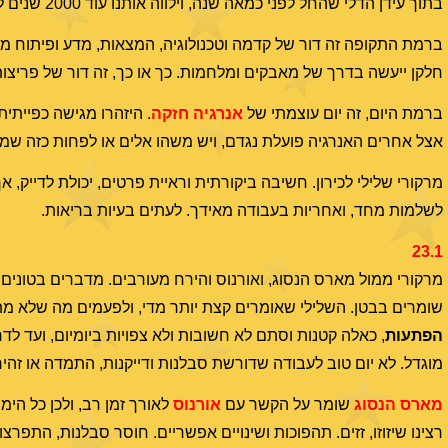
בתוך עידן הדלי שהחל לפני כמאה שנה, וילווה אותנו עוד 2000 שנים לערך.
חלקן ייעשה בדרך של מאבקים ומלחמות. כך או כך, זה דור של פריצו
ברמת היום, זה יום עוצמתי של
אנרגיה חזקה
. היזהרו מגישה כפייתי
אצל אחרים האנרגיה פועלת נגדם, ויש משהו אלים או לפחות כזה שמקד
מרקורי שלילי לכירון. חשיבה ביקורתית וראיית פרטים, יכולת לדייק, 
לשלמות מחד, ואחריות בעבודה מאידך. לעתים בעיות בריאות.
23.1
מרקורי ממול מארס הנסוג, ואורנוס והירח מעורבים. מדברים בטונים 
שומרים בבטן. השלילי שאומרים קצת יותר מדי, ולפעמים מה שלא מתכוו
הפתעות
, כאלה קטנות וסתם לא חשובות ולא צפויות ביומיום, ועד לד
מוגדל. לא יום טוב לעבודה שדורשת סבלנות ודייקנות, התמדה או זהי
מארס הנסוג
שומר על הקשר עם
אורנוס
לאורך זמן רב, ולכן כל הימ
רצינו שיזוזו, זזים. תהפוכות ושינויים אפשריים. חוסר סבלנות, התפר