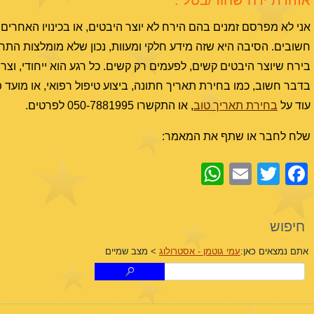
אזהרת ירח שחור/בטל :
חשובים. הסיבה היא שזה מידע חלקי ומעוות, נכון שלא מומלצות התח
בירח שיוצר היבטים קשים, לפעמים רק קשים. כל רגע הוא ייחודי, וצר
בדבר חשוב, כמו בחירת תאריך חתונה, ביצוע טיפול רפואי, או מוע
עוד על
בחירת תאריך טוב
, או התקשרו 050-7881995 לפרטים.
שלח לחבר או שתף את המאמר:
WhatsApp
Email
Facebook
Twitter
חיפוש
אתם נמצאים כאן:
עמי גוטמן - אסטרולוג
>
מצב שמיים