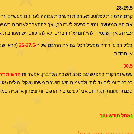
28-29.5
קרס הרמונית לפלוטו. מעורבות וחשיבות גבוהה לעניינים מעשיים. זה יכ
את חיי המעשה
, ונטייה לפעול לשם כך, ואף להתערב לאחרים בעניי
עבִירה. אך יש נטייה להילחם על הדברים, לא להרפות, ויש מעורבות ג
בליל רביעי הירח מפעיל הכל, גם את ההיבט של ה-
26-27.5
(קראו שם)
או חרדות.
30.5
שמש ומרקורי במפגש עם כוכב השבת אלדברן. אפשריות
חדשות דר
פטפטת ומילים גדולות, ולפעמים היא חושפת משהו (שקלו מילים) או 
סכנת תאונות ותקריות. אבל לפעמים זו התגברות וניצחון או זכייה ב
.
נאחל חודש טוב