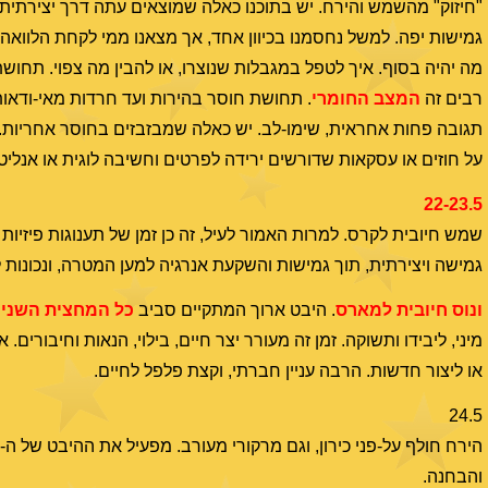
"חיזוק" מהשמש והירח. יש בתוכנו כאלה שמוצאים עתה דרך יצירתית 
גמישות יפה. למשל נחסמנו בכיוון אחד, אך מצאנו ממי לקחת הלוואה,
מה יהיה בסוף. איך לטפל במגבלות שנוצרו, או להבין מה צפוי. תחושת 
רבים זה
המצב החומרי
. תחושת חוסר בהירות ועד חרדות מאי-ודאות,
תגובה פחות אחראית, שימו-לב. יש כאלה שמבזבזים בחוסר אחריות. א
על חוזים או עסקאות שדורשים ירידה לפרטים וחשיבה לוגית או אנליטית
22-23.5
שמש חיובית לקרס. למרות האמור לעיל, זה כן זמן של תענוגות פיזיות (
גמישה ויצירתית, תוך גמישות והשקעת אנרגיה למען המטרה, ונכונות 
ונוס חיובית למארס
. היבט ארוך המתקיים סביב
כל המחצית השניי
מיני, ליבידו ותשוקה. זמן זה מעורר יצר חיים, בילוי, הנאות וחיב
או ליצור חדשות. הרבה עניין חברתי, וקצת פלפל לחיים.
24.5
הירח חולף על-פני כירון, וגם מרקורי מעורב. מפעיל את ההיבט של ה-
והבחנה.