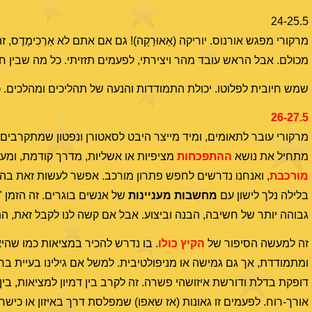
24-25.5
מרקורי מפגש אורנוס. יוריקה (אֵאוּרֵקָה)! גם אם אתם לא אַרְכִימֶדֶס
מכולם. אבל הראש עובד מהר ויצירתי, לפעמים תזזיתי. כל מה שבין
שמש חיובית לפלוטו. יכולת התמודדות והנעה של תהליכים ומהלכים. כ
26-27.5
מרקורי עובר לתאומים, ומיד מייצר היבט לסאטורן ונפטון שמתקרבים 
מתחיל את נושא
ההתפכחות
מציפיות או אשליות, מדרך קודמת, ומע
מורכבת
, ואנחנו נדרשים לחפש פתרון מורכב. אפשר לעשות זאת בה
בלילה נלך לישון עם
מחשבות מעניינות
של אנשים בוגרים. זה הזמן "
גבוהה יותר של חשיבה, הבנה וביצוע. אבל אם קשה לנו לקבל זאת, הת
זה למעשה הסיפור של
הקיץ כולו
. בו נדרש להכיר במציאות כמו שהיא
ומתמודדת, אך גם גמישה או מניפולטיבית. למשל אם גילינו בעיית בר
דופקת בדלת ודורשת איזושהי פשרה. זה לקרב בין דמיון למציאות, בי
אורך-רוח. לפעמים זו גאונות (אז שאפו) שמפלסת דרך באיזון או כישרו