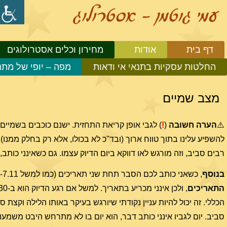
דף בית
אודות
מחירון וכלים אסטרולוגים
החלטות עסקיות בתנאי אי ודאות
מפה – יופי של מתנ
מצב שמיים
⚠️
הערה חשובה
(
!
) לגבי אופן קריאת התחזית. ישנם כוכבים בשמיים
להשפיע עלינו בתוך טווח ארוך (ובד"כ לא בכולו, אלא רק בחלק ממנו)
רבים סביב, וזה מורגש לאו דווקא ביום הדיוק עצמו. גם כשאינני כות
בנוסף
, כשאני כותב לכם הסבר תחת שני תאריכים (כמו למשל 6-7.11), זה בגלל שזמן הדיוק של ההיבט בשמיים נמצא בשעות הערב-לילה
התאריכים
הכללי. זה יכול להיות עניין נקודתי שיורגש בעיקר באותו הלילה וקצת 
סביב. יום לגביו אינני כותב דבר, הוא יום בו לא מתרחש היבט משמעו