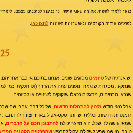
בואו ללמוד לעשות את מה שאני עושה. כי בניגוד לכוכבים עצמם, לימודי
לפרטים אודות הקורסים ולאפשרויות השונות
.
לחצו כאן
25
יש אנרגיה של
סיומים
מסוגים שונים, אנחנו בתוכם או כבר אחריהם,
שנתקעו, מסגרות שנגמרו, מפנים עתה את הדרך (ולו חלקית, כמו למש
שנראו מבטיחים, מתגלים ככאלו שזקוקים לשינויים או לסיומים.
אבל מאי חודש
מצוין להתחלות חדשות
, של כל דבר. אחרי שחישבנו
רומנטיות חדשות, וכללית יש יותר סקס-אפיל באוויר וצורך להתחבר. י
שמאי עושה לנו שכל. הוא מייצר יכולת
להתבונן חכם על הדברים
, א
טובה. מי שמושפע לשלילה, עלול להרגיש
שהפרטים הקטנים מפריע