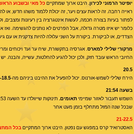
יופיטר הרמוני לכירון
. היבט ארוך שמתקיים
כל מאי ובשבוע הראשון
ראייה רחבה. זה לראות עצים ויער, זה יכולת ללמוד משהו חדש, או לה
לפתור בעיות בצורה חכמה, לעשות אינטגרציה בין רעיונות ומצבים, ול
כלומר יש איזו מטרה גדולה, אבל הפרטים לא נותנים להגשימה. ואז 
הצדדים, או לביקורת. ביקורת על השני עלולה להיות צדקנית או עם ג
מרקורי שלילי למארס
. אגרסיה בתקשורת, שיח ער ועד ויכוחים ומריב
החיובי הראש עובד חזק, ולכן יכול להגיע להחלטות, עשייה, והבנה. יש
20.5
הירח שלילי לשמש-אורנוס. יכול להפעיל את ההיבט ביניהם מה-
-18.5
בשעה 21:54
השמש תעבור לאזור שמיימי
תאומים.
שבכל שנה המזל מתחלף בזמן מעט אחר
21-22.5
האסטרואיד קרס במפגש עם נפטון. היבט ארוך המתקיים
בכל המחצי