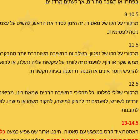
בפתרון או תגובה מהירים, אך לעתים מרדניים.
9-10.5
מרקורי על הקו של סאטורן. זה הזמן לסדר את הראש, להשיט על עצמנו
נוטה לפסימיות.
11.5
מרקורי על הקו של נפטון. בשלב זה החשיבה משוחררת יותר מהבקרה 
ממש שקר או זיוף. לפעמים זה לוותר על עיקשות עליה ננעלנו, או לבו
להרגיש חוסר אונים או הבנה. תיתכנה בעיות תקשורת.
12.5
מרקורי שלילי לפלוטו. כל תהליכי החשיבה הרבים שמאחורינו, מביאים
יורדים לשורש, לפעמים זה להציק למישהו, לחקור משהו או מישהו. לפ
לתובנות.
13-14.5
האסטרואיד קרס במפגש עם סאטורן. היבט ארוך שמשפיע כמעט
כל