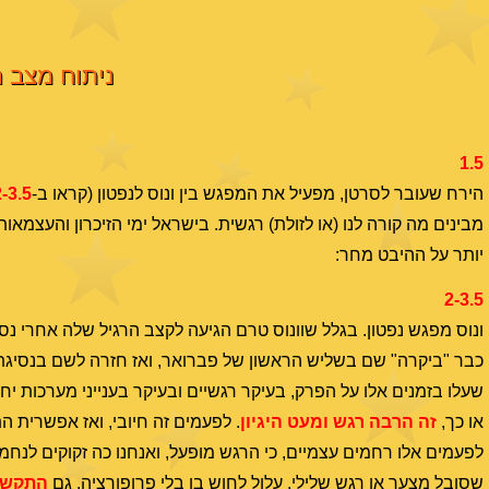
ניתוח מצב הש
1.5
הירח שעובר לסרטן, מפעיל את המפגש בין ונוס לנפטון (קראו ב-
2-3.5
מבינים מה קורה לנו (או לזולת) רגשית. בישראל ימי הזיכרון והעצמאו
יותר על ההיבט מחר:
2-3.5
ונוס מפגש נפטון. בגלל שוונוס טרם הגיעה לקצב הרגיל שלה אחרי נ
כבר "ביקרה" שם בשליש הראשון של פברואר, ואז חזרה לשם בנסיגת
שעלו בזמנים אלו על הפרק, בעיקר רגשיים ובעיקר בענייני מערכות י
או כך,
זה הרבה רגש ומעט היגיון
. לפעמים זה חיובי, ואז אפשרית 
לפעמים אלו רחמים עצמיים, כי הרגש מופעל, ואנחנו כה זקוקים לנח
שסובל מצער או רגש שלילי, עלול לחוש בו בלי פרופורציה. גם
התקשור