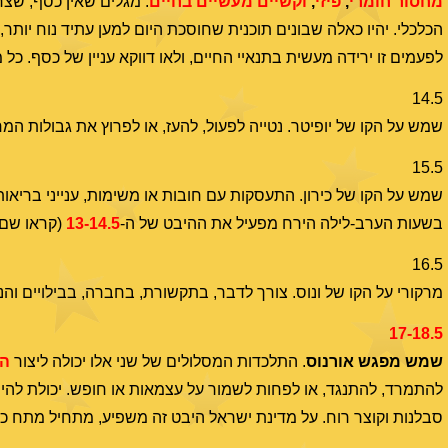
מחסור חומרי
,
פיזי
,
וקשיים מעשיים בחיים
. מגלים שאין כסף, שצ
הכלכלי. יהיו כאלה שבונים תוכנית שחוסכת היום למען עתיד נוח יותר
לפעמים זו ירידה מעשית בתנאיי החיים, ולאו דווקא עניין של כסף. 
14.5
שמש על הקו של יופיטר. נטייה לפעול, להעז, או לפרוץ את גבולות ה
15.5
שמש על הקו של כירון. התעסקות עם חובות או משימות, ענייני בריאות, 
בשעות הערב-לילה הירח מפעיל את ההיבט של ה-
13-14.5
(קראו שם)
16.5
מרקורי על הקו של ונוס. צורך לדבר, בתקשורת, בחברה, בבילויים והנ
17-18.5
שמש מפגש אורנוס
. התלכדות המסלולים של שני אלו יכולה ליצור
הפ
להתמרד, להתנגד, או לפחות לשמור על עצמאות או חופש. יכולת להיות
סבלנות וקוצר רוח. על מדינת ישראל היבט זה משפיע, מתחיל מתח ככל