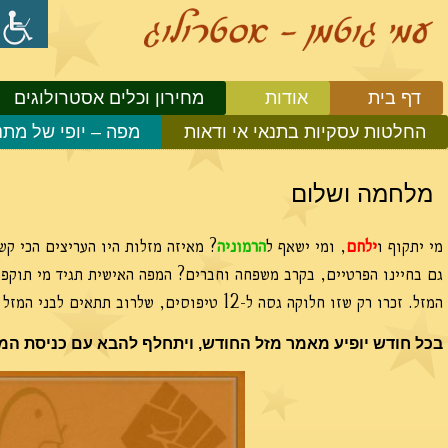
דף בית
אודות
מחירון וכלים אסטרולוגים
החלטות עסקיות בתנאי אי ודאות
מפה – יופי של מתנ
מלחמה ושלום
מי יתקוף ו
ילחם
, ומי ישאף ל
הרמוניה
? מאיזה מזלות היו העריצים הכי קש
גם בחיינו הפרטיים, בקרב משפחה וחברים? המפה האישית תגיד מי תוקפנ
המזל. זכרו רק שזו חלוקה גסה ל-12 טיפוסים, שלרוב תתאים לבני המזל במידה כזו או אחרת, אך יתכנו גם השפעות מנוגדות בהורוסקופ.
בכל חודש יופיע מאמר מזל החודש, ויתחלף להבא עם כניסת המ