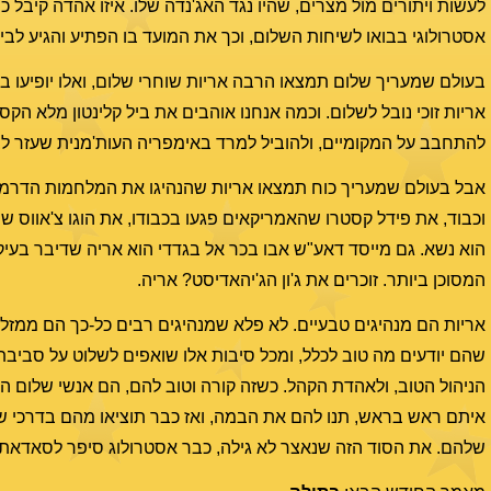
אסטרולוגי בבואו לשיחות השלום, וכך את המועד בו הפתיע והגיע לבי
בעולם שמעריך שלום תמצאו הרבה אריות שוחרי שלום, ואלו יופיעו 
אריות זוכי נובל לשלום. וכמה אנחנו אוהבים את ביל קלינטון מלא ה
להתחבב על המקומיים, ולהוביל למרד באימפריה העות'מנית שעזר לב
אבל בעולם שמעריך כוח תמצאו אריות שהנהיגו את המלחמות הדרמטיו
וכבוד, את פידל קסטרו שהאמריקאים פגעו בכבודו, את הוגו צ'אווס ש
הוא נשא. גם מייסד דאע"ש אבו בכר אל בגדדי הוא אריה שדיבר בעיק
המסוכן ביותר. זוכרים את ג'ון הג'יהאדיסט? אריה.
אריות הם מנהיגים טבעיים. לא פלא שמנהיגים רבים כל-כך הם ממזל 
שהם יודעים מה טוב לכלל, ומכל סיבות אלו שואפים לשלוט על סביבת
הניהול הטוב, ולאהדת הקהל. כשזה קורה וטוב להם, הם אנשי שלום הכי
איתם ראש בראש, תנו להם את הבמה, ואז כבר תוציאו מהם בדרכי ש
שלהם. את הסוד הזה שנאצר לא גילה, כבר אסטרולוג סיפר לסאדאת.