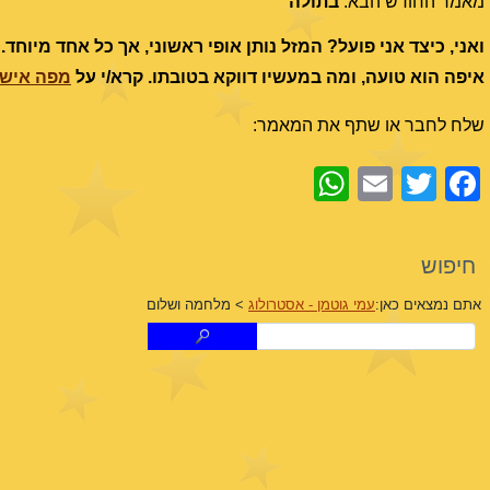
מאמר החודש הבא:
בתולה
ואני, כיצד אני פועל? המזל נותן אופי ראשוני, אך כל אחד מיוחד
איפה הוא טועה, ומה במעשיו דווקא בטובתו. קרא/י על
מפה אישי
שלח לחבר או שתף את המאמר:
WhatsApp
Email
Facebook
Twitter
חיפוש
אתם נמצאים כאן:
עמי גוטמן - אסטרולוג
>
מלחמה ושלום