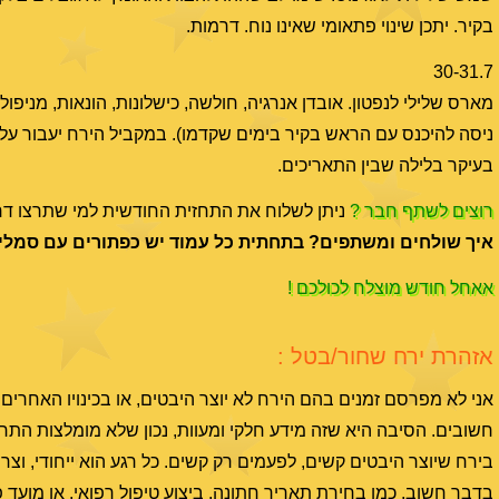
בקיר. יתכן שינוי פתאומי שאינו נוח. דרמות.
30-31.7
מארס שלילי לנפטון. אובדן אנרגיה, חולשה, כישלונות, הונאות, מניפול
ניסה להיכנס עם הראש בקיר בימים שקדמו). במקביל הירח יעבור על רא
בעיקר בלילה שבין התאריכים.
רוצים לשתף חבר ?
ניתן לשלוח את התחזית החודשית למי שתרצו דרך
איך שולחים ומשתפים? בתחתית כל עמוד יש כפתורים עם סמלי
אאחל חודש מוצלח לכולכם !
אזהרת ירח שחור/בטל :
חשובים. הסיבה היא שזה מידע חלקי ומעוות, נכון שלא מומלצות התח
בירח שיוצר היבטים קשים, לפעמים רק קשים. כל רגע הוא ייחודי, וצר
בדבר חשוב, כמו בחירת תאריך חתונה, ביצוע טיפול רפואי, או מוע