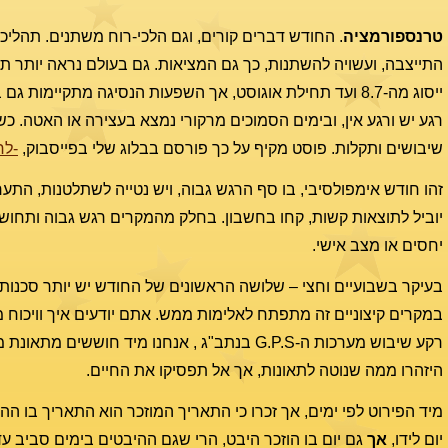
טרנספורמציה
. החודש דברים קורים, וגם הלכי-רוח משתנים. תהליכ
התייצבה, ועשויה להשתנות, כך גם המציאות. גם בעולם נראה יותר תהלי
ייסוג מה-8.7 ועד תחילת אוגוסט, אך השפעות הנסיגה מתקיימ
רגע יש ורגע אין, ובימים הסמוכים מרקורי נמצא בעצירה או האטה. 
שיבושים ותקלות. פוסט מקיף על כך פורסם בבלוג שלי בפייסבוק,
-לח
זהו חודש אימפולסיבי, בו סף הרגש גבוה, ויש נטייה לשתלטנות, התע
יוביל לתוצאות קשות, קחו בחשבון. בחלק מהמקרים רגש גבוה ותחושת
יחסים או מצב אישי.
בעיקר בשבועיים וחצי – שלושה הראשונים של החודש יש יותר סכנות.
במקרים קיצוניים זה מתפתח לאלימות ממש. אתם יודעים איך וויכוח מת
רקע שיבוש מערכות ה-G.P.S בנתב"ג , אנחנו מיד 
היזהרו ממה שנוטה לתאונות, אך אל תפסיקו את החיים.
מיד הפירוט לפי ימים, אך זכרו כי התאריך המוזכר הוא התאריך בו ההי
יום לידו,
אך
גם יום בו הוזכר היבט, הרי שגם ההיבטים בימים סביב ע