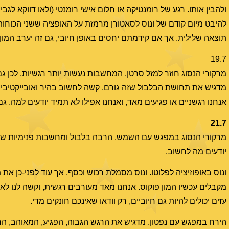
ולהבין אותו. רגע של רומנטיקה או חלום אישי רומנטי (ולאו דווקא לג
להיבט מיום קודם של ונוס לסאטורן מרמזת על האופציה ששני הכוחות
תוצאה שלילית. אך אם קידמתם יחסים באופן חיובי, גם זה יערב המון רג
19.7
מרקורי הנסוג חוזר למזל סרטן. המחשבות נעשות יותר רגשיות. לכן ג
מדגיש את תחושת הבלבול שזה גורם. קשה לחשוב בהיר ואובייקטיבי. א
אנחנו רגשניים או פגיעים מאד, ואנחנו אפילו לא תמיד יודעים למה. 
21.7
מרקורי הנסוג במפגש עם השמש. הרבה בלבול ומחשבות פנימיות שרצ
יודעים מה לחשוב.
ונוס באופוזיציה לפלוטו. ונוס מסמלת רכוש וכסף, אך עוד לפני-כן את 
מקבלים עכשיו המון פוקוס. אנחנו מאד מעורבים רגשית, וקשה לנו לא 
עזים יכולים להיות גם חיוביים, רק וודאו שאינכם חונקים מדי.
הירח במפגש עם נפטון. מדגיש את הרגש הגבוה, הפגיע, המאוהב, החול