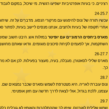
רציניים. כי בעיות אופרטיביות ישפיעו רגשית. מי שיכול, במקום לעבוד
24-25.7
עכשיו תורה של ונוס להיפגש עם מרקורי הנסוג. מדברים על זה. שיחו
אחרי תקופה של בעיות ולחצים, אנחנו מנסים ליישב בעיות, לפתור ס
מארס ביחסים הרמוניים עם יופיטר
במזלות אש. היבט חשוב שמשפיע 
השתקמות, אך לפעמים לקיחת סיכונים מוגזמים. וודאו שאתם מחושבים
26-27.7
מארס שלילי לסאטורן. מגבלה, בעיה, מעצור בפעילות. לכן אם לא נז
כך.
28.7
ונוס עוברת לאריה. היא מצטרפת לשמש ומארס שכבר נמצאים שם. יחד 
עצמנו, ללכת בגדול, אולי לצאת לדרך חדשה עם חזון אופטימי.
29.7
שמש שלילית לאורנוס. שימו לב שההתלהבות והאומץ לא גובלים בלקיח