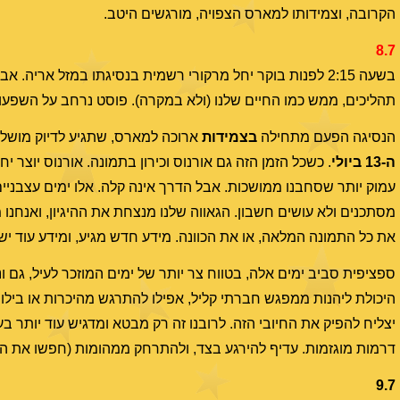
הקרובה, וצמידותו למארס הצפויה, מורגשים היטב.
8.7
תהליכים, ממש כמו החיים שלנו (ולא במקרה). פוסט נרחב על השפעו
הנסיגה הפעם מתחילה
בצמידות
ארוכה למארס, שתגיע לדיוק מושלם בדיוק 24 שעות אחרי תחילת הנסיג
ה-13 ביולי
. כשכל הזמן הזה גם אורנוס וכירון בתמונה. אורנוס יוצר יח
עמוק יותר שסחבנו ממושכות. אבל הדרך אינה קלה. אלו ימים עצבניים
מסתכנים ולא עושים חשבון. הגאווה שלנו מנצחת את ההיגיון, ואנחנו
את כל התמונה המלאה, או את הכוונה. מידע חדש מגיע, ומידע עוד יש
ספציפית סביב ימים אלה, בטווח צר יותר של ימים המוזכר לעיל, גם ונוס
היכולת ליהנות ממפגש חברתי קליל, אפילו להתרגש מהיכרות או בילוי
יצליח להפיק את החיובי הזה. לרובנו זה רק מבטא ומדגיש עוד יותר בעי
דרמות מוגזמות. עדיף להירגע בצד, ולהתרחק ממהומות (חפשו את הפא
9.7