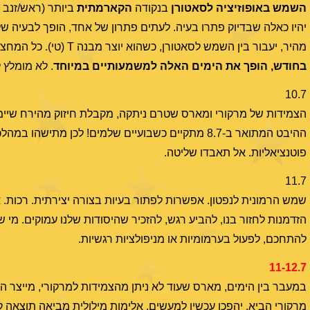
השמש באופוזיציה לסאטורן
בנקודה
הקארמתית
ביותר (ראש/זנב ה
יהיו כאלה שבדיוק פתרו בעיה. לעתים פתרון של אחד, הופך לבעיה של 
מהיר, יעבור בין השמש לסאטורן, כשהוא יוצר מבנה T (טי). כל המחצית הראשונה של יולי נפיצה,
בחודש, הופך את הימים האלה למשמעותיים במיוחד
. לא מומלץ 
10.7
ההיבט המתואר ב-8.7 מתקיים כשבועיים שלמים! לכן מתי
פוטנציאליות. אל תאבדו שליטה.
11.7
שמש הרמונית לנפטון. אפשרות לפתור בעיות בצורה יצירתית. רכות. או
הזדמנות לחזור בנו, להביע רגש, להזכיר שהיסודות שלנו עמוקים. מי 
להתחכם, לפעול בערמומיות או מניפולציות רגשיות.
11-12.7
במעבר בין הימים, מארס שעוד לא ניתן מהצמידות למרקורי, מייצר ה
מרקורי הביא, יהפכו עכשיו למעשים. אלימות מילולית מביאה תוצאה ק