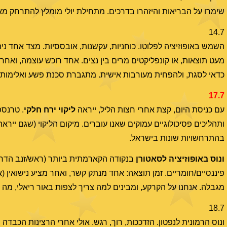
שימרו על הבריאות והיזהרו בדרכים. מתחילת יולי מומלץ להתרחק מ
14.7
השמש באופוזיציה לפלוטו. כוחניות, עקשנות, אובססיות. מצד אחד ני
מעט תוצאות, או קונפליקטים מרים בין נצים. אחד רוכש עוצמה, וא
כדאי לסגת, ולהפחית מעורבות אישית. מתגברת סכנת פשע ואלימות.
17.7
עם כניסת היום, קצת אחרי חצות הליל, ייראה
ליקוי ירח חלקי
. טרנספ
ותהליכים פסיכולוגיים עמוקים שאנו עוברים. מיקום הליקוי (שגם יי
בהתרחשויות שונות בישראל.
ונוס באופוזיציה לסאטורן
בנקודה הקארמתית ביותר (ראש/זנב הדרקון
פיננסיים/חומריים. זמן תוצאה: אחד מנתק קשר, ואחר מציע נישואין (או
מגבלה. אנחנו על הקרקע, ומבינים למה צריך לצפות באור ריאלי, מה מ
18.7
ונוס הרמונית לנפטון. הזדככות, רוך, רגש. אולי אחרי הרצינות הכבדה