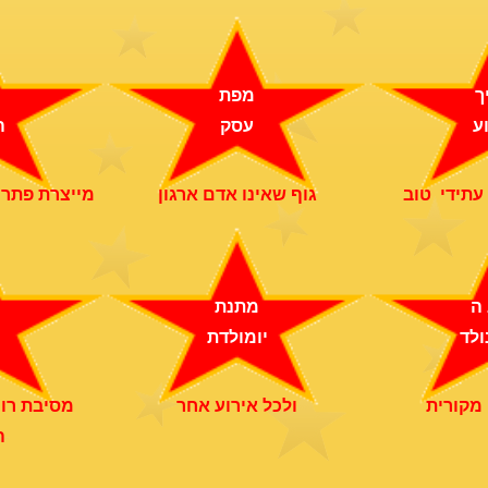
ך
מפת
ע
עסק
ה
עתידי טוב
גוף שאינו אדם ארגון
מייצרת פתרונ
 ה
מתנת
ולד
יומולדת
מקורית
ולכל אירוע אחר
מסיבת רוו
ה