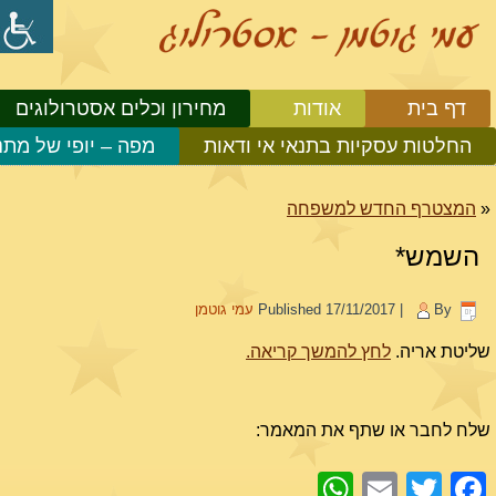
דף בית
אודות
מחירון וכלים אסטרולוגים
החלטות עסקיות בתנאי אי ודאות
מפה – יופי של מתנ
«
המצטרף החדש למשפחה
השמש*
By
|
17/11/2017
Published
עמי גוטמן
שליטת אריה.
לחץ להמשך קריאה.
שלח לחבר או שתף את המאמר:
WhatsApp
Email
Facebook
Twitter