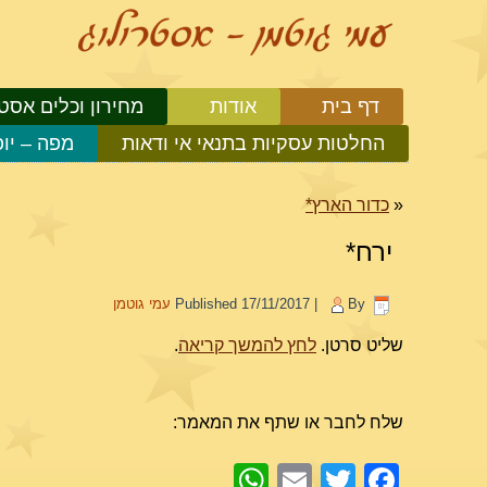
דף בית
אודות
מחירון וכלים אסטר
החלטות עסקיות בתנאי אי ודאות
מפה – יו
«
כדור הארץ*
ירח*
By
|
17/11/2017
Published
עמי גוטמן
שליט סרטן.
לחץ להמשך קריאה
.
שלח לחבר או שתף את המאמר:
WhatsApp
Email
Facebook
Twitter