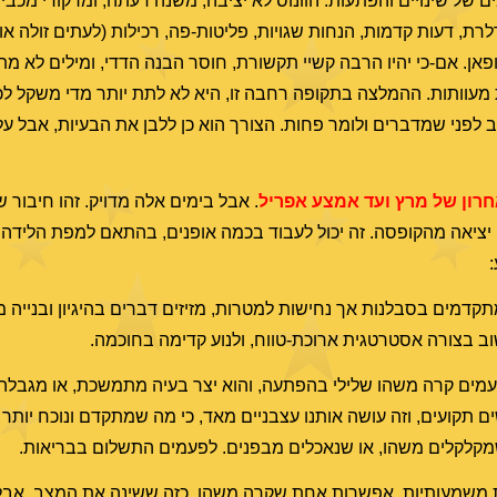
ים של שינויים והפתעות. הוונוס לא יציבה, משנה דעתה, ומרקורי מכב
לרת, דעות קדמות, הנחות שגויות, פליטות-פה, רכילות (לעתים זולה א
ופאן. אם-כי יהיו הרבה קשיי תקשורת, חוסר הבנה הדדי, ומילים לא מת
ות מעוותות. ההמלצה בתקופה רחבה זו, היא לא לתת יותר מדי משקל ל
ב לפני שמדברים ולומר פחות. הצורך הוא כן ללבן את הבעיות, אבל על
רון של מרץ ועד אמצע אפריל
. אבל בימים אלה מדויק. זהו חיבור ש
 יציאה מהקופסה. זה יכול לעבוד בכמה אופנים, בהתאם למפת הלידה 
:
מתקדמים בסבלנות אך נחישות למטרות, מזיזים דברים בהיגיון ובנייה
ב בצורה אסטרטגית ארוכת-טווח, ולנוע קדימה בחוכמה.
לפעמים קרה משהו שלילי בהפתעה, והוא יצר בעיה מתמשכת, או מגבל
ים תקועים, וזה עושה אותנו עצבניים מאד, כי מה שמתקדם ונוכח יותר ז
 שמקלקלים משהו, או שנאכלים מבפנים. לפעמים התשלום בבריאות.
ות משמעותיות. אפשרות אחת שקרה משהו, כזה ששינה את המצב. אבל