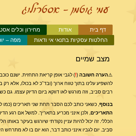
דף בית
אודות
מחירון וכלים אסטר
החלטות עסקיות בתנאי אי ודאות
מפה – יו
מצב שמיים
⚠️
הערה חשובה
(
!
) לגבי אופן קריאת התחזית. ישנם כוכ
להשפיע עלינו בתוך טווח ארוך (ובד"כ לא בכולו, אלא רק 
רבים סביב, וזה מורגש לאו דווקא ביום הדיוק עצמו. גם כ
בנוסף
, כשאני כותב לכם הסבר תחת שני תאריכים (כמו למשל 6-7.11), זה בגלל שזמן הדיוק של ההיבט בשמיים נמצא בשעו
התאריכים
הכללי. זה יכול להיות עניין נקודתי שיורגש בעיקר באותו ה
סביב. יום לגביו אינני כותב דבר, הוא יום בו לא מתרחש 