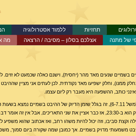
ולוגים
תחזיות
ללמוד אסטרולוגיה
המ
פי של מתנה
אצלכם בסלון – מסיבה / הרצאה
מה א
בים בשמיים שנעים מאד מהר (יחסית), וישנם כאלה שכמעט לא זזים. לכ
בחלק ממנו), וחלק ישפיעו מאד נקודתית. לכן לעתים אני מציין שההיבט
שאינני כותב, ההשפעה היא מעבר רק ליום עצמו.
ת הערב-לילה
, ולכן אינני מכריע בתאריך. למשל אם רגע הדיוק הוא ב-23:30, אז כבר אציין את שני התאריכים, אבל 
לילה וקצת סביבו, וזה יכול להיות משהו רחב, ואז אכתוב שהוא משפיע ל
היבט משמעותי מדויק בשמיים. אך כמובן שמה שקורה ביום סמוך, משפי