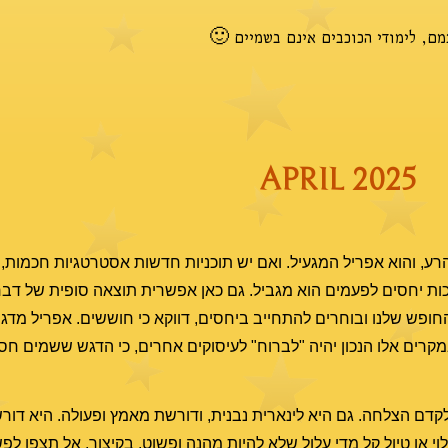
צמם, לימודי הכוכבים אינם בשמיים 🙂
APRIL 2025
הרע, והוא אפריל המגעיל. ואם יש תוכניות חדשות אסטרטגיות חכמות, א
ות יחסים לפעמים הוא מגביל. גם כאן אפשרית תוצאה סופית של דבר
חופש שלנו ובוחרים להתחייב ביחסים, דווקא כי חוששים. אפריל מדג
קרים אלו הנכון יהיה "לברוח" לעיסוקים אחרים, כי הדגש ששמים חסר 
לקדם הצלחה. גם היא לינארית נבנית, ודורשת מאמץ ופעולה. היא דו
לוי או טיול קל מדי עלול שלא להיות מהנה ופשוט. בקיצור, אל תצפו ל