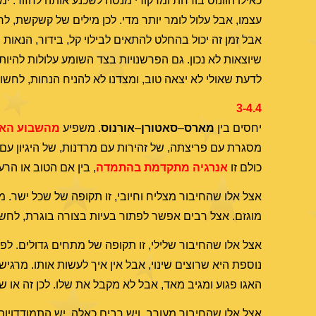
כאילו הוונוס בורחת ומרקורי מנסה לשכנע אותה לחזור. ימ
עצמו, אבל עלול לומר יותר מדי. לכן מילים של קשקשת, לר
אבל זמן זה יכול בהחלט להתאים לבילוי קל, בידור, הנאות 
שיוצאות לא נכון. גם הפרשנויות בצד השומע עלולות להי
לדעת שאולי לא יצאה טוב, ומצדנו לא להניח הנחות, לחשו
3-4.4
יחסים בין
מארס
–
סאטורן
–
אורנוס
. משפיע
מהשבוע האח
מסגרת עם פריצתה, של זהירות עם מרדנות, של היגיון עם
כולם זו
אנרגיה מתקדמת בהתמדה
, בין אם הטוב או הרע
אצל אלו שהחיבור מצליח וחיובי, זו תקופה של שכל ישר. 
מוגזם. אצל רבים אפשר לפתור בעיות בצורה בוגרת, לחשו
אצל אלו שהחיבור שלילי, זו תקופה של מתחים גדולים. 
נוספת היא שרוצים שינוי, אבל אין איך לעשות אותו. מרגיש
האגו פגוע ומגיב מאד, אבל לא מקבל את שלו. לכן זה או
אצל אלו שהחיבור מעורב, ויש רבים כאלה, יש התמודדוי