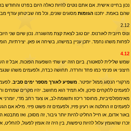
נכון בחיינו אישית. אם אתם נוטים להיות כאלה היום בפרט והחודש בכל
שהם באמת. יתכנו
הגזמות
מסוגים שונים, וכל מה שביטחון עודף מב
2.12
ונוס חיובית לאורנוס. יום טוב לצאת קצת מהשגרה. נכון שיום שני הי
לפחות משהו נחמד. יתכן עניין במישהו, בשיחה או פאן. יצירתיות, הומ
4.12
שמש שלילית לסאטורן. ביום הזה יש שתי השפעות הפוכות. אבל זו ה
חיצוני או פנימי כמו פחד וחרדה. תחושה כבדה, ולפעמים משהו שנג
מרקורי הנסוג ממול יופיטר.
משפיע לאורך מספר ימים סביב
. לפעמי
לפעמים ללוקחים סיכון, ולא תמיד הוא מחושב. יהיו מקרים שמחים ו
מאימפולסיביות, מחוסר ריכוז ותשומת-לב, או צעד רחב מדי, יומרני 
לפעמים זו החלטה או רעיון פזיז, ולפעמים זה פשוט פיזי. מילא א
באור אדום, או חייל החליט להיות יותר גיבור, זה מסוכן. ואז מתבטא 
זכרו שהאומץ עלול להיות טיפשות, בין היה זה אומץ לפעול, להחליט, 