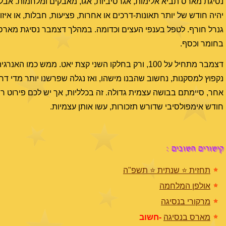
נסיגת מארס תביא אלימות, אגרסיביות, אגו, מאבקים ומלחמות. אבל מי
יהיה חודש של יותר תאונות-דרכים או אחרות, פציעות, חבלות, או אי
גנרל חורף. לטפל בענפי העצים וכדומה. במהלך דצמבר נסיגת מארס ה
בחומר וכסף.
דצמבר מתחיל על 100, ורק בחלקו השני קצת יאט. ממש 
נקפוץ למסקנות, נחשוב שהבנו מישהו, ואז נגלה שפרשנו יותר מדי ד
אחר, סיימתם בבושה עצמית גדולה. זה בכלליות, אך יש לכם פירוט רב 
חודש אימפולסיבי שדורש תזכורות, עשו אותן עצמיות.
קישורים חשובים :
תחזית ⭐️ שנתית ⭐️ תשפ"ה
אולפן המלחמה
מרקורי בנסיגה
מארס בנסיגה
-חשוב