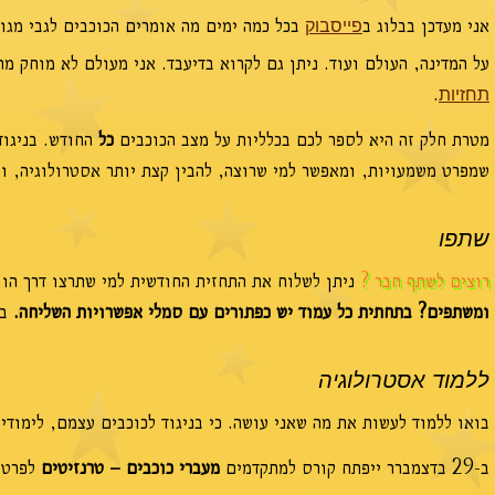
אני מעדכן בבלוג ב
בכל כמה ימים מה אומרים הכוכבים לגבי מגו
פייסבוק
על המדינה, העולם ועוד. ניתן גם לקרוא בדיעבד. אני מעולם לא מוחק מ
.
תחזיות
מטרת חלק זה היא לספר לכם בכלליות על מצב הכוכבים
כל
החודש. בניגוד
שמפרט משמעויות, ומאפשר למי שרוצה, להבין קצת יותר אסטרולוגיה, וכ
שתפו
רוצים לשתף חבר ?
ניתן לשלוח את התחזית החודשית למי שתרצו דרך הוו
ומשתפים? בתחתית כל עמוד יש כפתורים עם סמלי אפשרויות השליחה.
בח
ללמוד אסטרולוגיה
בואו ללמוד לעשות את מה שאני עושה. כי בניגוד לכוכבים עצמם, לימודי
ב-29 בדצמברר ייפתח קורס למתקדמים
מעברי כוכבים – טרנזיטים
לפרטי