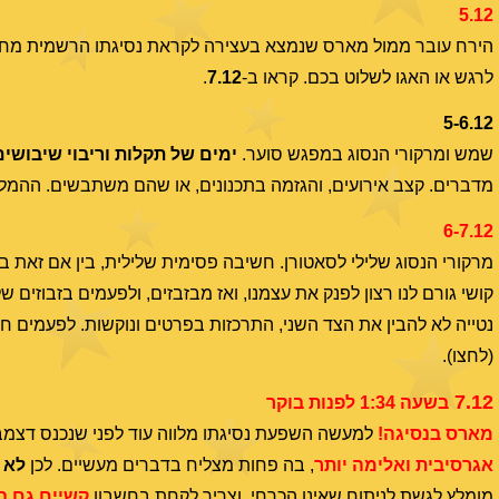
5.12
הירח עובר ממול מארס שנמצא בעצירה לקראת נסיגתו הרשמית מחר, 
לרגש או האגו לשלוט בכם. קראו ב-
7.12
.
5-6.12
שמש ומרקורי הנסוג במפגש סוער.
ימים של תקלות וריבוי שיבושים
מדברים. קצב אירועים, והגזמה בתכנונים, או שהם משתבשים. ההמלצה: 
6-7.12
מרקורי הנסוג שלילי לסאטורן. חשיבה פסימית שלילית, בין אם זאת בי
קושי גורם לנו רצון לפנק את עצמנו, ואז מבזבזים, ולפעמים בזבוזים 
נטייה לא להבין את הצד השני, התרכזות בפרטים ונוקשות. לפעמים 
(לחצו).
7.12
בשעה 1:34 לפנות בוקר
מארס בנסיגה!
למעשה השפעת נסיגתו מלווה עוד לפני שנכנס דצמבר
אגרסיבית ואלימה יותר
, בה פחות מצליח בדברים מעשיים. לכן
לא
מ
מומלץ לגשת לניתוח שאינו הכרחי, וצריך לקחת בחשבון
קשיים גם ב