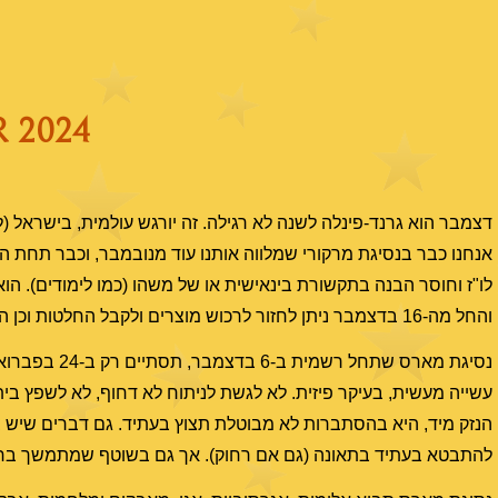
 2024
דצמבר הוא גרנד-פינלה לשנה לא רגילה. זה יורגש עולמית, בישראל (למ
אנחנו כבר בנסיגת מרקורי שמלווה אותנו עוד מנובמבר, וכבר תחת הה
והחל מה-16 בדצמבר ניתן לחזור לרכוש מוצרים ולקבל החלטות וכן הלאה. אך שיבושים ותקלות ילוו לעוד כחמישה ימים.
נסיגת מארס ש
עשייה מעשית, בעיקר פיזית. לא לגשת לניתוח לא דחוף, לא לשפץ בית,
הנזק מיד, היא בהסתברות לא מבוטלת תצוץ בעתיד. גם דברים שיש ב
להתבטא בעתיד בתאונה (גם אם רחוק). אך גם בשוטף שמתמשך בחיינו