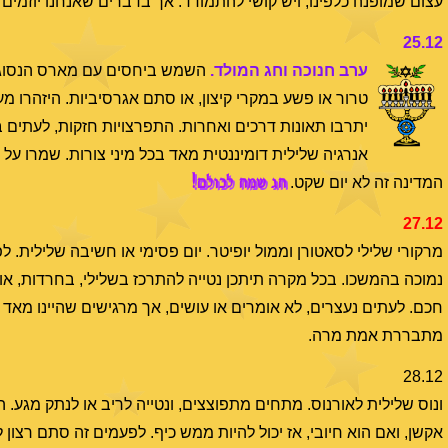
עצום שמופנה כלפינו, ויש קושי להתמודד. אך בדברים שאנחנו יוזמים 
25.12
ערב חנוכה וחג המולד.
השמש ביחסים עם מארס הנסוג. לכ
טרור או פשע במקרי קיצון, או סתם אגרסיביות. היזהרו מ
יתרבו תאונות דרכים ואחרות. התפרצויות חזקות, לעתים בל
אנרגיה שלילית דומיננטית מאד בכל מיני צורות. שמרו על ז
חג שמח לכולם!
המדינה זה לא יום שקט.
27.12
מרקורי שלילי לסאטורן וממול יופיטר. יום פסימי או חשיבה שלילית
נמוכה בהמשכו. בכל מקרה תיתכן נטייה להתרכז בשלילי, בחרדות, או 
חכם. לעתים נעצרים, לא אומרים או עושים, אך מרגישים שהיינו מאד 
מתבררת אמת מרה.
28.12
ונוס שלילית לאורנוס. מתחים מתפוצצים, ונטייה לריב או לנתק מגע. 
אקשן, ואם הוא חיובי, אז יכול להיות ממש כיף. לפעמים זה סתם רצון