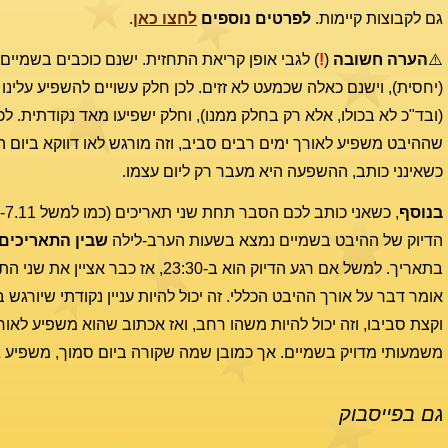
גם לקבוצות קיימות.
לפרטים נוספים
לחצו כאן
.
⚠️
הערה חשובה
(
!
) לגבי אופן קריאת התחזית. ישנם כוכבים בשמיי
(יחסית), וישנם כאלה שכמעט לא זזים. לכן חלק עשויים להשפיע עלינו 
(ובד"כ לא בכולו, אלא רק בחלק ממנו), וחלק ישפיעו מאד נקודתית. לכן
שההיבט משפיע לאורך ימים רבים סביב, וזה מורגש לאו דווקא ביום הד
כשאינני כותב, ההשפעה היא מעבר רק ליום עצמו.
בנוסף
הדיוק של ההיבט בשמיים נמצא בשעות הערב-לילה
שבין
התאריכים
בתאריך. למשל אם רגע הדיוק הוא ב-23:30, אז כבר
אומר דבר על אורך ההיבט הכללי. זה יכול להיות עניין נקודתי שיורגש 
וקצת סביבו, וזה יכול להיות משהו רחב, ואז אכתוב שהוא משפיע לאורך
משמעותי מדויק בשמיים. אך כמובן שמה שקורה ביום סמוך, משפיע גם 
גם בפייסבוק