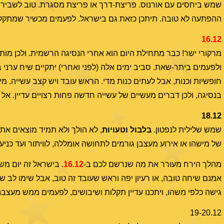
שמש ביחסים עם אורנוס. פריצת-דרך או פריצת מסגרת. טוב לשבירת ש
ההפתעה לא טובה. תיתכן כזאת גם בישראל. לפעמים מכשיר שמתקל
16.12
מרקורי ישר! כבר מתחילת היום הוא אחרי הנסיגה הרשמית. ולכן מות
ולפעמים ביתר-שאת. סביב ימים אלה (לפני ואחרי) יתקיים שיח ערני במ
חופשיות וכנות, אבל לעתים כנות מדי. הראש עובד ויש קצב עשייה. מי
בנסיגה, ולכן דברים מעשיים של עשייה חדשה פחות רצויים עדיין. אל 
18.12
שמש שלילית לנפטון.
בלבול וטעויות
, לא הולך ולא תמיד מוצאים א
של מישהו או אירוע מעצבן גורמים לתחושה אומללה, לוויתור ועד כני
מהלך הירח מעורר את מה שנרשם לכם ב-
16.12
. בישראל זה יום מש
אמנם שיחה טובה, או רעיון יפה וראש שעובד זה טוב, אבל שימו לב 
גישה כלפי משהו, ויתכנו עדיין תקלות ושיבושים, לפעמים ממש מעצבנ
19-20.12