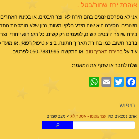
אזהרת ירח שחור/בטל :
חשובים. הסיבה היא שזה מידע חלקי ומעוות, נכון שלא מומלצות התח
בירח שיוצר היבטים קשים, לפעמים רק קשים. כל רגע הוא ייחודי, וצר
בדבר חשוב, כמו בחירת תאריך חתונה, ביצוע טיפול רפואי, או מוע
עוד על
בחירת תאריך טוב
, או התקשרו 050-7881995 לפרטים.
שלח לחבר או שתף את המאמר:
WhatsApp
Email
Facebook
Twitter
חיפוש
אתם נמצאים כאן:
עמי גוטמן - אסטרולוג
>
מצב שמיים