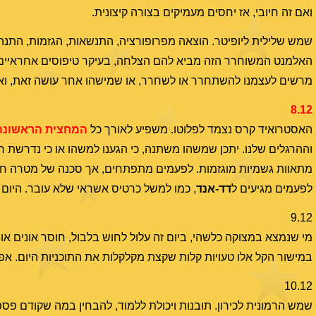
ואם זה חיובי, אז יחסים מעמיקים בצורה קיצונית.
שמש שלילית ליופיטר. הוצאה מפרופורציה, התנשאות, הגזמות, התנה
האלמנט המשוחרר הזה מביא להם הצלחה, בעיקר טיפוסים אחראיים 
מרשים לעצמנו להשתחרר או לשחרר, או שמישהו אחר עושה זאת, ואנ
8.12
האסטרואיד קרס נצמד לפלוטו. משפיע לאורך כל
המחצית הראשונה
וההרגלים שלנו. יתכן שמשהו משתנה, כי הגענו למשהו או כי נדרשת חש
מתאוות גשמיות מוגזמות. לפעמים מתפתחים, אך סכנה של מטרה חו
לפעמים מגיעים ל
דד-אנד
, כמו למשל כרטיס אשראי שלא עובר. היום ס
9.12
מי שנמצא במצוקה כלשהי, ביום זה עלול לחוש בלבול, חוסר אונים או ס
במישור הקל אלו טעויות קלות שקצת מקלקלות את התוכניות היום. אפשר
10.12
שמש הרמונית לכירון. תובנות ויכולת ללמוד, להבחין במה שקודם פספס