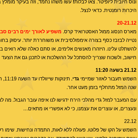
ונוס חיובית ליופיטר. צאו לבלות
!
עשו משהו נחמד, וזה בעיקר מומלץ בל
היכרות רומנטית. כדאי לנצל.
20-21.12
מארס הנסוג ממול האסטרואיד קרס.
משפיע לאורך ימים רבים סבי
נטייה לבזבז כסף בצורה אימפולסיבית או משוחררת יותר. עיסוק בחומ
להשתלט עלינו. היזהרו מאנשים אלימים, או סתם כאלה שלא רואים בעי
חישוב, ולשכוח שצריך להסתכל על ההשלכות או לתכנן גם את הצעד 
21.12 בשעה 11:20
השמש תעבור לאזור שמיימי
גדי
.
שנה המזל מתחלף בזמן מעט אחר.
עם המעבר למזל גדי מהלכי הירח ידגישו לנו איפה עובר הגבול. מה לא 
ונעצרים, או עוצרים את עצמנו, כי לא אפשרי או מתאים…
22.12
השמש על הקו של פלוטו. פעולה ללא לאות, התמדה ונחישות. שימו ר