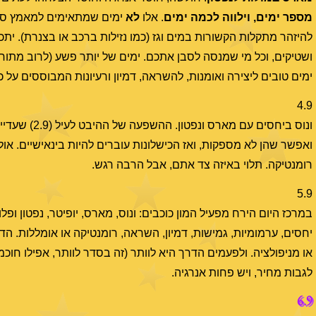
מספר ימים, וילווה לכמה ימים
. אלו
לא
ימים שמתאימים למאמץ סיזי
להיזהר מתקלות הקשורות במים וגז (כמו נזילות ברכב או בצנרת). ית
ושטיקים, וכל מי שמנסה לסבן אתכם. ימים של יותר פשע (לרוב מתוחכם
ימים טובים ליצירה ואומנות, להשראה, דמיון ורעיונות המבוססים על כ
4.9
ונוס ביחסים
ואפשר שהן לא מספקות, ואז הכישלונות עוברים להיות בינאישיים. אולי
רומנטיקה. תלוי באיזה צד אתם, אבל הרבה רגש.
5.9
במרכז היום הירח מפעיל המון כוכבים: ונוס, מארס, יופיטר, נפטון ו
יחסים, ערמומיות, גמישות, דמיון, השראה, רומנטיקה או אומללות. ה
או מניפולציה. ולפעמים הדרך היא לוותר (זה בסדר לוותר, אפילו חוכ
לגבות מחיר, ויש פחות אנרגיה.
6.9