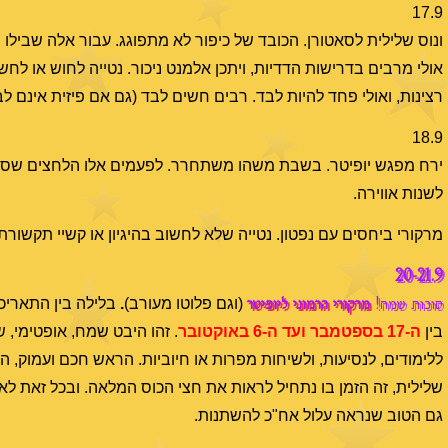
17.9
ונוס שלילית לסאטורן. הכובד של כיפור לא מתפוגג. עבור אלה שבילו ב
אולי מרבים בדרישות הדדיות, ויתכן אלמנט ניכור. נטייה לחוש או לח
רצינות, ואולי פחד להיות לבד. רבים חשים לבד (גם אם פיזית אינם לב
18.9
ירח מפגש יופיטר. בשבת משהו משתחרר. לפעמים אלו הלחצים שספ
לשנות אווירה.
מרקורי ביחסים עם נפטון. נטייה שלא לחשוב בהיגיון או קשיי תקשורת.
20-21.9
סוכות שמח!
מרקורי הרמוני ליופיטר
(וגם פלוטו מעורב)
.
בלילה בין התאריכ
בין
ה-17 בספטמבר ועד ה-6 באוקטובר
. זהו היבט שמח, אופטימי
ללימודים, לנסיעות, ולשיחות מפרות או חיוביות. הראש חכם ועמוק,
שלילית, זה הזמן בו נתחיל לראות את חצי הכוס המלאה. ובכל זאת ל
גם הטוב שנראה עלול אח"כ להשתנות.