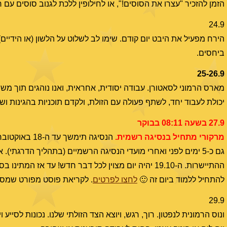
הזמן להזכיר "עצרו את הסוסים!", או לחילופין ללכת לגנוב סוסים עם
24.9
הירח מפעיל את היבט יום קודם. שימו לב לשלוט על הלשון (או הידיים)
ביחסים.
25-26.9
מארס הרמוני לסאטורן. עבודה יסודית, אחראית, ואנו נוהגים תוך מש
יכולת לעבוד יחד, לשתף פעולה עם הזולת, ולקדם תוכניות בהגינות ו
27.9 בשעה 08:11 בבוקר
מרקורי מתחיל בנסיגה רשמית.
הנסיגה תימשך
גם כ-5 ימים לפני ואחרי מועדי הנסיגה הרשמיים (בתהליך הדרגתי
ההתיישרות. ה-19.10 יהיה יום מצוין לכל דבר חדש! עד אז המתינו בסבלנות. אני למשל פותח קורס ל
להתחיל ללמוד ביום זה 🙂
לחצו לפרטים
. לקריאת פוסט מפורט שמספ
29.9
ונוס הרמונית לנפטון. רוך, רגש, ויוצא הצד הזולתי שלנו. נכונות לסייע