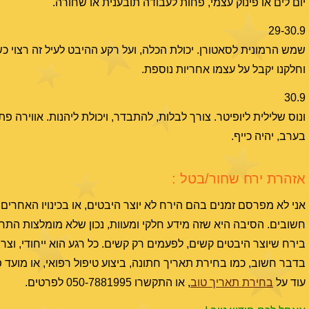
יום לים או פינוק עצמי, פחות לעבודה תובענית או שחורה.
29-30.9
שמש הרמונית לסאטורן. יכולת הכלה, ועל רקע ההיבט לעיל זה רצוי 
וחלקנו יקבל על עצמו אחריות נוספת.
30.9
ונוס שלילית ליופיטר. צורך לבלות, להתבדר, ויכולת ליהנות. אווירה 
בערב, יהיה כייף.
אזהרת ירח שחור/בטל :
חשובים. הסיבה היא שזה מידע חלקי ומעוות, נכון שלא מומלצות התח
בירח שיוצר היבטים קשים, לפעמים רק קשים. כל רגע הוא ייחודי, וצר
בדבר חשוב, כמו בחירת תאריך חתונה, ביצוע טיפול רפואי, או מוע
עוד על
בחירת תאריך טוב
, או התקשרו 050-7881995 לפרטים.