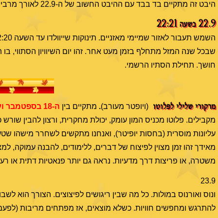
היבט זה מתקיים בד בבד עם ההיבט החשוב של ה-22.9 לאורך מרבית התקופה. קראו גם אותו.
22.9 בשעה 22:21
חושך. תחילת הסתיו הרשמי.
מרקורי שלילי לפלוטו
(ויופטר מעורב)
.
מתקיים בין
ה-18 בספטמבר ועד ה-5 באוקטובר
מקבילים. פלוטו מכניס המון עומק, יכולת מחקרית, ורצון להבין שורש 
עליונות מוסרית (בחסות יופיטר), ואנחנו מתקשים לשחרר מישהו שטע
מאידך זהו זמן מצוין לפיצוח של דברים, ללימודים, להבנה עמוקה, למצ
משטרה, או פריצות דרך מדעיות. נראה גם יותר פנאטיות דתית או רעי
23.9
ונוס ואורנוס במולות. כל מה שבין ריגושים לפיצוצים. הצורך הוא לשבו
להתרגש ומחפשים חוויות. כשלא מוצאים, אז מפתחים מריבות (לפעמ