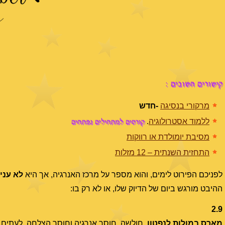
קישורים חשובים :
מרקורי בנסיגה
-חדש
קורסים למתחילים נפתחים
ללמוד אסטרולוגיה
.
מסיבת יומולדת או רווקות
התחזית השנתית – 12 מזלות
לפניכם הפירוט לימים, והוא מספר על מרכז האנרגיה, אך היא
לא
עניי
ההיבט מורגש ביום של הדיוק שלו, או לא רק בו:
2.9
מארס במולות לנפטון
. חולשה, חוסר אנרגיה וחוסר הצלחה. לעתים 