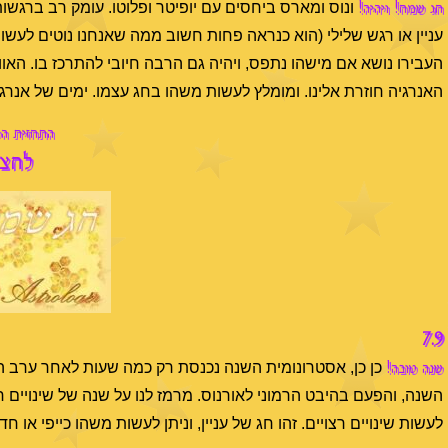
חג שמח! ויהיה!
ונוס ומארס ביחסים עם יופיטר ופלוטו. עומק רב ברגשו
עניין או רגש שלילי (הוא כנראה פחות חשוב ממה שאנחנו נוטים לע
העבירו נושא אם מישהו נתפס, ויהיה גם הרבה חיובי להתרכז בו. הא
האנרגיה חוזרת אלינו. ומומלץ לעשות משהו בחג עצמו. ימים של אנרגי
התחזית הש
לחצו
7.9
שנה טובה!
השנה, והפעם בהיבט הרמוני לאורנוס. מרמז לנו על שנה של שינויים חי
לעשות שינויים רצויים. זהו חג של עניין, וניתן לעשות משהו כייפי או 