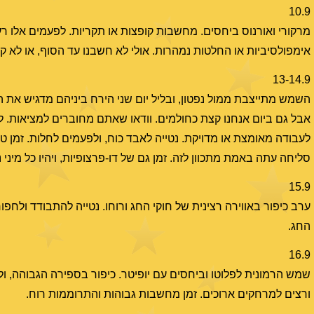
10.9
מרקורי ואורנוס ביחסים. מחשבות קופצות או תקריות. לפעמים אלו רע
אימפולסיביות או החלטות נמהרות. אולי לא חשבנו עד הסוף, או לא קל
13-14.9
השמש מתייצבת ממול נפטון, ובליל יום שני הירח ביניהם מדגיש את הד
אבל גם ביום אנחנו קצת כחולמים. וודאו שאתם מחוברים למציאות. לפ
לעבודה מאומצת או מדויקת. נטייה לאבד כוח, ולפעמים לחלות. זמן 
סליחה עתה באמת מתכוון לזה. זמן גם של דו-פרצופיות, ויהיו כל מיני
15.9
ערב כיפור באווירה רצינית של חוקי החג ורוחו. נטייה להתבודד ול
החג.
16.9
שמש הרמונית לפלוטו וביחסים עם יופיטר. כיפור בספירה הגבוהה, ול
ורצים למרחקים ארוכים. זמן מחשבות גבוהות והתרוממות רוח.