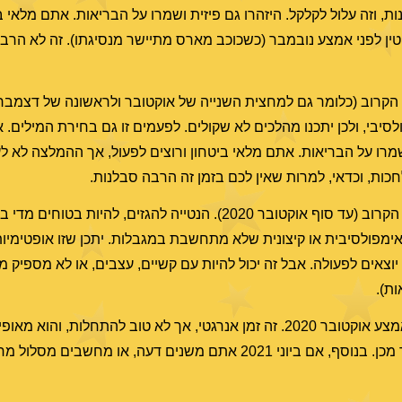
, וזה עלול לקלקל. היזהרו גם פיזית ושמרו על הבריאות. אתם מלאי בי
ן לפני אמצע נובמבר (כשכוכב מארס מתיישר מנסיגתו). זה לא הרבה 
לסיבי, ולכן יתכנו מהלכים לא שקולים. לפעמים זו גם בחירת המילים. 
ושמרו על הבריאות. אתם מלאי ביטחון ורוצים לפעול, אך ההמלצה לא ל
ות, וכדאי, למרות שאין לכם בזמן זה הרבה סבלנות.
צריכים להיות יותר זהירים בחודש פלוס הקרוב (עד סוף אוקטובר 2020). הנטייה להגזים
 אימפולסיבית או קיצונית שלא מתחשבת במגבלות. יתכן שזו אופטימיות
גזמת. במחצית השנייה של אוקטובר 2020 אתם יוצאים לפעולה. אבל זה יכול להיות עם קשיים, עצבים, או ל
ות).
צריכים להימנע מפעילות מסוכנת באמצע אוקטובר 2020. זה זמן אנרגטי, אך לא טוב להתחלו
עצבים. אין לכם סבלנות למה שמעכב, וזה נמשך גם לאחר מכן. בנוסף, אם ביוני 2021 אתם משנים דעה, א