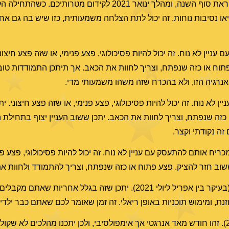
צריכים לנצל את הזמן שלקראת סוף השנה, ומהלך ינואר 2021 לקידום מטר
ות, וזה סייע, אך סוף דצמבר 2020 או ינואר 2021 יביאו נסיבות נוחות. זה יכול לתת הצלחה משמעותית, כזו 
ין לא נוח. זה יכול להיות פסיכולוגי, פצע פנימי, או שזה פצע חיצוני
וח או כזה שנפתח, וצריך לחוות את הכאב. אך תיתכן התמודדות טוב
 לא נוח. זה יכול להיות פסיכולוגי, פצע פנימי, או שזה פצע חיצוני. 
זה שנפתח, וצריך לחוות את הכאב. יתכן ששוב העניין יצוף בתחילת 
שו שאביב 2021, ושוב סתיו 2021, מכריח אותם להתעסק עם עניין לא נוח. זה יכול להיות פסיכולוגי,
שוב חזר להציק. פצע פתוח או כזה שנפתח, וצריך להתמודד ולחוות א
יעברו תהליך מבגר החל מיום-ההולדת (בעיקר בין אפריל ליולי 2021). יתכן שזה בגלל אח
ת, ומימוש תוכניות באופן ריאלי. זה זמן שאומר לכם שאתם כבר ילדים
צריכים לשים לב לנובמבר הקרוב (2020). זהו חודש מאד אנרגטי אך אימפולסיבי, ולכן יתכנו מהלכים ל