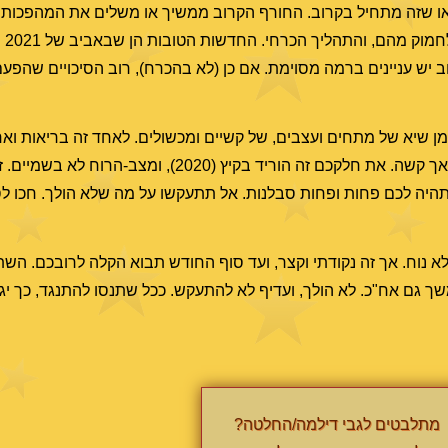
 שזה מתחיל בקרוב. החורף הקרוב ממשיך או משלים את המהפכות בח
לשינוי
 אך בעוד שנה מהיום (סתיו 2021) יתכן ושוב יש עניינים ברמה מסוימת. אם כן (לא בהכרח), רוב הסיכוי
ן שיא של מתחים ועצבים, של קשיים ומכשולים. לאחד זה בריאות ואח
פיננסי. אתם מנסים לדחוף בכל מחיר ולא הולך. להתגבר אך קשה. את חלקכם זה הוריד בקיץ (020
היה לכם פחות ופחות סבלנות. אל תתעקשו על מה שלא הולך. חכו ל
ויים לדצמבר (2020) לא נוח. אך זה נקודתי וקצר, ועד סוף החודש תבוא הקלה לרובכם. ה
שך גם אח"כ. לא הולך, ועדיף לא להתעקש. ככל שתנסו להתנגד, כך יגד
מתלבטים לגבי דילמה/החלטה?