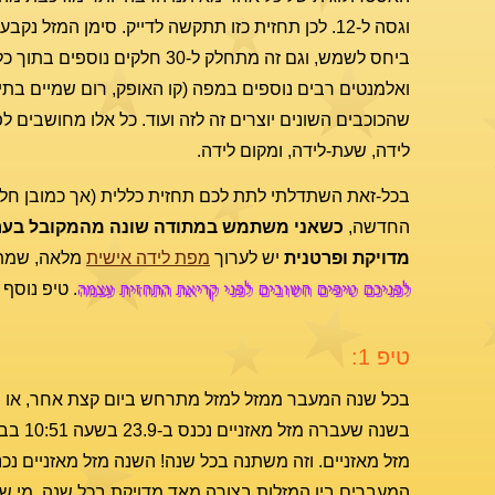
וגסה ל-12. לכן תחזית כזו תתקשה לדייק. סימן המזל נ
ביחס לשמש, וגם זה מתחלק ל-30 חלקי
ואלמנטים רבים נוספים במפה (קו האופק, רום שמיים בתים 
שהכוכבים השונים יוצרים זה לזה ועוד. כל אלו מחושבים ל
לידה, שעת-לידה, ומקום לידה.
בכל-זאת השתדלתי לתת לכם תחזית כללית (אך כמובן חל
החדשה,
כשאני משתמש במתודה שונה מהמקובל בערי
מדויקת ופרטנית
יש לערוך
מפת לידה אישית
מלאה, שמת
לפניכם טיפים חשובים לפני קריאת התחזית עצמה
. טיפ נוסף
טיפ 1:
בכל שנה המעבר ממזל למזל מתרחש ביום קצת אחר, או 
מזל מאזניים. וזה משתנה בכל שנה! השנה מזל מאזניים נכ
המעברים בין המזלות בצורה מאד מדויקת בכל שנה. מי שלא