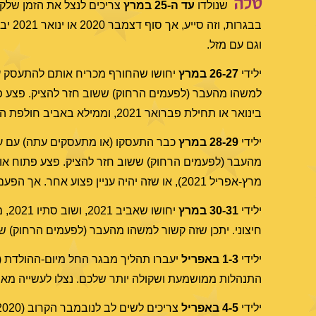
טלה
שנולדו
עד ה-25 במרץ
בבגר
וגם עם מזל.
ילידי
26-27 במרץ
יחושו שהחורף מכריח אותם להתעסק עם עני
למשהו מהעבר (לפעמים הרחוק) ששוב חזר להציק. פצע פת
בינואר או תחילת פברואר 2021, וממילא באביב חולפת האנרגיה הזו, ולא בהכרח שזה משהו משמעותי מדי.
ילידי
28-29 במרץ
כבר התעסקו (או מתעסקים עתה) עם עניין
מהעבר (לפעמים הרחוק) ששוב חזר להציק. פצע פתוח או כ
מרץ-אפריל 2021), או שזה יהיה עניין פצוע אחר. אך הפעם זה נקודתי וקצר.
ילידי
30-31 במרץ
יחו
חיצוני. יתכן שזה קשור למשהו מהעבר (לפעמים הרחוק) ש
ילידי
1-3 באפריל
התנהלות ממושמעת ושקולה יותר שלכם. נצלו לעשייה מאוזנ
ילידי
4-5 באפריל