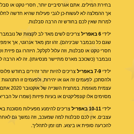
בחירת המילים. אתם אגרסיביים יותר, חסרי טקט או סבלנות
אך ההמלצה לא לעשות-כן לגבי פעילות שהיא חדשה לחלוטי
למרות שאין לכם בחודש זה הרבה סבלנות.
ילידי
6 באפריל
שגם כל נובמבר שביניהם). זהו זמן מאד אנרגטי, אך אימפו
חסרי טקט או סבלנות, וזה עלול לקלקל. היזהרו גם פיזית 
נובמבר (כשכוכב מארס מתיישר מנסיגתו). זה לא הרבה לחכ
ילידי
7-9 באפריל
ולהסתכן. לפעמים זה אגו או יהירות, ולפעמים זו התנהגות
עצמית מו
מסוימים אלו קונפליקטים או בעיות פיזיות (שמרו על הבריא
ילידי
10-11 באפריל
להכרעה סופית או ביצוע. תנו זמן לתהליך.