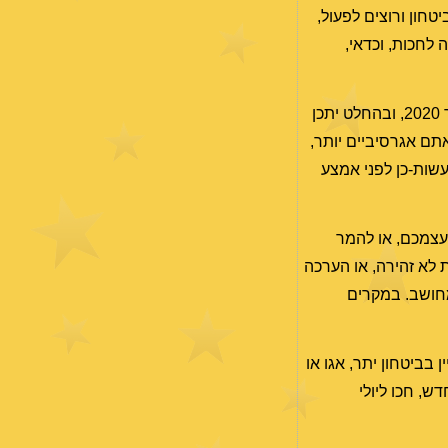
טחון ורוצים לפעול,
לחכות, וכדאי,
צריכים לשים מאד לב לקצוות של נובמבר הקרוב (כלומר גם למחצית השנייה של אוקטובר ולראשונה של דצמבר 2020, ובהחלט יתכן
אתם אגרסיביים יותר,
עשות-כן לפני אמצע
, להיות בטוחים מדי בעצמכם, או להמר
 לא זהירה, או הערכה
א מספיק מחושב. במקרים
ת, והוא מאופיין בביטחון יתר, אגו או
ו מחשבים מסלול מחדש, חכו ליולי