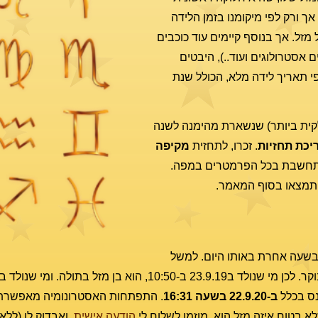
קבע אך ורק לפי מיקומנו בזמן הלידה
ם נוספים בתוך כל מזל. אך בנוסף קיימים עוד כוכבים
אסטרולוגים ועוד..), היבטים
פי תאריך לידה מלא, הכולל שנת
קית ביותר) שנשארת מהימנה לשנה
כת תחזיות
. זכרו, לתחזית
מקיפה
חשבת בכל הפרמטרים במפה.
 תמצאו בסוף המאמר.
בשעה אחרת באותו היום. למשל
נס בכלל
ב-22.9.20 בשעה 16:31
. התפתחות האסטרונומיה מאפשרת 
 בטוח איזה מזל הוא, מוזמן לשלוח לי
הודעה אישית
, ואבדוק לו (ללא