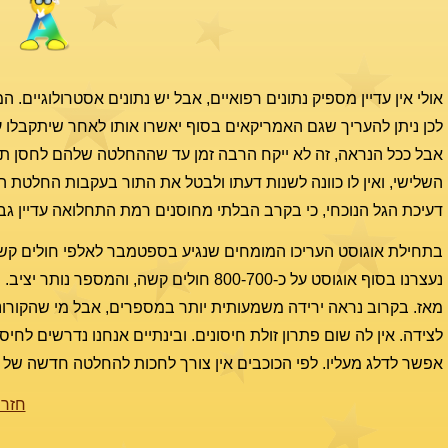
אולי אין עדיין מספיק נתונים רפואיים, אבל יש נתונים אסטרולוגיים. 
לכן ניתן להעריך שגם האמריקאים בסוף יאשרו אותו לאחר שיתקבלו עו
אבל ככל הנראה, זה לא ייקח הרבה זמן עד שההחלטה שלהם לחסן ת
דעיכת הגל הנוכחי, כי בקרב הבלתי מחוסנים רמת התחלואה עדיין גבוה
בתחילת אוגוסט העריכו המומחים שנגיע בספטמבר לאלפי חולים קש
לצידה. אין לה שום פתרון זולת חיסונים. ובינתיים אנחנו נדרשים לחיס
אפשר לדלג מעליו. לפי הכוכבים אין צורך לחכות להחלטה חדשה של ה-FDA שכנראה תגיע, והחיסון השלישי בטוח ונד
חזרה