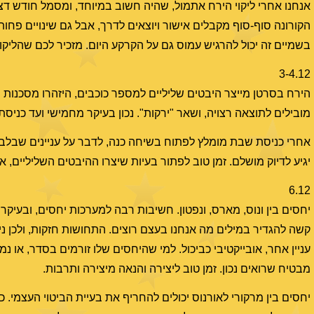
אנחנו אחרי ליקוי הירח אתמול, שהיה חשוב במיוחד, ומסמל חודש דצמב
הקורונה סוף-סוף מקבלים אישור ויוצאים לדרך, אבל גם שינויים פחות
בשמיים זה יכול להרגיש עמוס גם על הקרקע היום. מזכיר לכם שהליקו
3-4.12
הירח בסרטן מייצר היבטים שליליים למספר כוכבים, היזהרו מסכנות פ
מובילים לתוצאה רצויה, ושאר "ירקות". נכון בעיקר מחמישי ועד כניס
אחרי כניסת שבת מומלץ לפתוח בשיחה כנה, לדבר על עניינים שבלב, ע
יגיע לדיוק מושלם. זמן טוב לפתור בעיות שיצרו ההיבטים השליליים,
6.12
יחסים בין ונוס, מארס, ונפטון. חשיבות רבה למערכות יחסים, ובעיקר ר
קשה להגדיר במילים מה אנחנו בעצם רוצים. התחושות חזקות, ולכן ני
עניין אחר, אובייקטיבי כביכול. למי שהיחסים שלו זורמים בסדר, או 
מבטיח שרואים נכון. זמן טוב ליצירה והנאה מיצירה ותרבות.
יחסים בין מרקורי לאורנוס יכולים להחריף את בעיית הביטוי העצמי. 