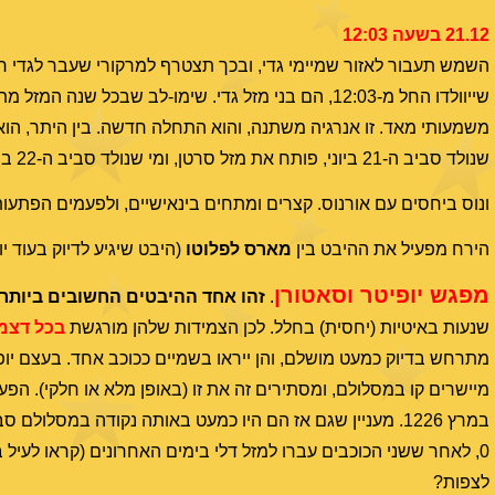
21.12 בשעה 12:03
שייוולדו החל מ-12:03, הם בני מזל גדי. שימו-לב שב
משמעותי מאד. זו אנרגיה משתנה, והוא התחלה חדשה. בין היתר, הו
שנולד סביב ה-21 ביוני, פותח את מזל סרטן, ומי שנולד סביב ה-22 ביולי, פותח את מזל אריה,
ונוס ביחסים עם אורנוס. קצרים ומתחים בינאישיים, ולפעמים הפתעו
הירח מפעיל את ההיבט בין
מארס לפלוטו
(היבט שיגיע לדיוק בעוד י
מפגש יופיטר וסאטורן
.
זהו אחד ההיבטים החשובים ביותר 
שנעות באיטיות (יחסית) בחלל. לכן הצמידות שלהן מורגשת
בכל דצמ
מתרחש בדיוק כמעט מושלם, והן ייראו בשמיים ככוכב אחד. בעצם יו
במרץ 1226. מעניין שגם אז הם היו כמעט באותה נקודה במס
0, לאחר ששני הכוכבים עברו למזל דלי בימים האחרונים (קראו לעיל ב-19 וב-17 בחודש). עד כאן אסטרו
לצפות?