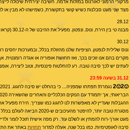
מרקורי הרמוני לאורנוס במזלות אדמה. חשיבה יצירתית שיכולה לייצר
מצד שני מעט סבלנות כשיש קושי בתקשורת, כשמישהו לא מבין או לא
28.12
מבנה טי בין הירח, ונוס, ונפטון. מפעיל את ההיבט של ה-30.12 (קראו שם).
30.12
ונוס שלילית לנפטון. הציפיות שלנו מהזולת בכלל, ובמערכות יחסים רומ
מקרים בהם אנו זוכים בכך, ואז תחושת אופוריה או אגדה רומנטית. א
לעתים יש לכך סיבה טובה. רע להחלטות פיננסיות, וטוב ליצירה, אומנות
31.12 בשעה 23:59
2
2
🙂
🙂
ההגבלות שעדיין לא מאפשרות לנו לחגוג כמו שצריך. הירח מפעיל את 
מסגרת טובה יותר, להיפטר מהע
מעט אורך-רוח להמתין או לשלם עוד. רק מפה אישית תוכל לומר ולדיי
סיבה לאופטימיות. כמו בכל שנה, אעלה למדור
תחזיות