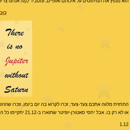
הוא מנפץ את המיתוסים על איכותם ואופיים, ומסביר לְמָה אנחנו צר
כוכ
התחזית מלווה אתכם צעד-צעד, זכרו לקרוא בה יום ביומו, וזכרו שהה
או לא רק בו. אבל יחסי סאטורן-יופיטר שתוארו ב-21.12 יתקיימו כל החודש!
1.12