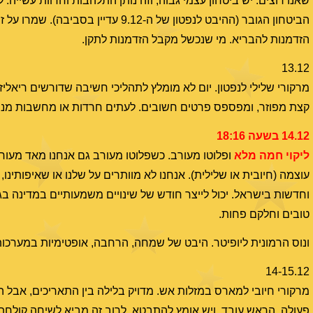
שאנו רוצים. יש ביטחון עצמי גבוה, וזה נותן התלהבות וחדוות עשייה. 
הביטחון הגובר (ההיבט לנפטון של ה-2
הזדמנות להבריא. מי שנכשל מקבל הזדמנות לתקן.
13.12
מרקורי שלילי לנפטון. יום לא מומלץ לתהליכי חשיבה שדורשים ריאלי
קצת מפוזר, ומפספס פרטים חשובים. לעתים חרדות או מחשבות מנו
14.12 בשעה 18:16
ליקוי חמה מלא
ופלוטו מעורב. כשפלוטו מעורב גם אנחנו מאד מעורבי
עוצמה (חיובית או שלילית). אנחנו לא מוותרים על שלנו או שאיפותינו
טובים וחלקם פחות.
ונוס הרמונית ליופיטר. היבט של שמחה, הרחבה, אופטימיות במערכות י
14-15.12
מרקורי חיובי למארס במזלות אש. מדויק בלילה בין התאריכים, אבל
פעולה. הראש עובד, ויש אומץ להתבטא. לרוב זה מביא לשיחה קולחת או