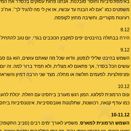
באימפולסיביות וחוסר סובלנות. אנחנו פחות עסוקים בלסדר את המילי
משפטים כמו "אם לא הבנת עד עכשיו, אז אין לי מה להגיד לך". אח"כ 
רעיונות מקוריים, וחשיבה מחוץ לקופסה.
8.12
הירח בבתולה בהיבטים יפים למקבץ הכוכבים בגדי. יום טוב להתחיל ד
9.12
השמש בהיבט שלילי לנפטון. וודאו שכל מה שאתם עושים, הוא גם סביר 
עושים הכל בסדר, אך פתאום לא מצליח, ולא תמיד ברור למה. זה יום
ומניפולציות. לפעמים חולשה או מחלה. מצד שני הרבה דמיון והשראה,
10.12
ונוס הרמונית לפלוטו. המון רגש מעורב ביחסינו עם הזולת. יכולת לה
כמו עודף קנאה, רכושנות, שתלטנות ואובססיביות. אינטנסיביות ביחסי
10-11.12
השמש הרמונית למארס
. משפיע לאורך ימים רבים (סביב התקופה). 