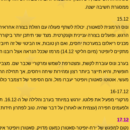
ממסגרת חשיבה ישנה.
15.12
ונוס הרמונית לסאטורן. יכולת לשתף פעולה עם הזולת בצורה אחראית 
הרגש, ופועלים בצורה עניינית וקונקרטית. מצד שני תיתכן יותר ביקורת
מכניס ריאלזם במערכות יחסים, ואם הן טובות, אז הביטוי של זה חיובי
מתקיים ליופיטר (מיום הליקוי 14.12) מרמז שככל הנראה אצל רובנו התהליך חיובי.
בערב ונוס עוברת לקשת, ומצטרפת לשמש ומרקורי שכבר שם. מצביע ע
חופשית, והיא תייצר ביותר רצון ומהירות שיחה ויחסים, אך תחילה ה
מעשי. אוטוטו סאטורן ויופיטר יעברו מזל, והם הסיפור של דצמבר כולו.
16-17.12
מרקור
ולפעמים חפירה (עצמית או לאחר) על דבר שהיה. טוב לפתרון חידות 
17.12
נקום למפגש של ירח-יופיטר-סאטורן כמעט מדויק. סאטורן ויופיטר איט