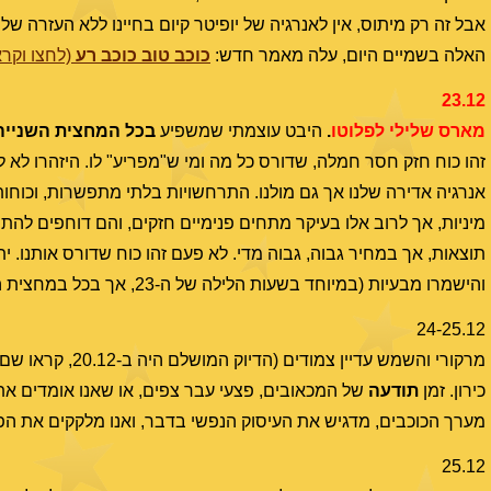
אבל זה רק מיתוס, אין לאנרגיה של יופיטר קיום בחיינו ללא העזרה 
האלה בשמיים היום, עלה מאמר חדש:
כוכב טוב כוכב רע
(לחצו וקרא
23.12
מארס שלילי לפלוטו
.
היבט עוצמתי שמשפיע
בכל המחצית השנייה
זהו כוח חזק חסר חמלה, שדורס כל מה ומי ש"מפריע" לו. היזהרו לא 
אנרגיה אדירה שלנו אך גם מולנו. התרחשויות בלתי מתפשרות, וכוחות 
מיניות, אך לרוב אלו בעיקר מתחים פנימיים חזקים, והם דוחפים להתנ
תוצאות, אך במחיר גבוה, גבוה מדי. לא פעם זהו כוח שדורס אותנו. 
והישמרו מבעיות (במיוחד בשעות הלילה של ה-23, אך בכל במחצית השנייה של דצמבר).
24-25.12
מרקורי והשמש עד
כירון. זמן
תודעה
של המכאובים, פצעי עבר צפים, או שאנו אומדים את 
מערך הכוכבים, מדגיש את העיסוק הנפשי בדבר, ואנו מלקקים את הפ
25.12