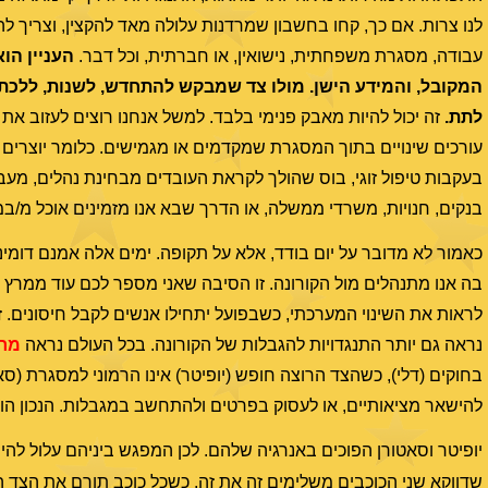
לנו צרות. אם כך, קחו בחשבון שמרדנות עלולה מאד להקצין, וצריך לה
עבודה, מסגרת משפחתית, נישואין, או חברתית, וכל דבר.
העניין הו
המקובל, והמידע הישן. מולו צד שמבקש להתחדש, לשנות, ללכת 
לתת.
זה יכול להיות מאבק פנימי בלבד. למשל אנחנו רוצים לעזוב את
עורכים שינויים בתוך המסגרת שמקדמים או מגמישים. כלומר יוצרים 
בעקבות טיפול זוגי, בוס שהולך לקראת העובדים מבחינת נהלים, מע
בנקים, חנויות, משרדי ממשלה, או הדרך שבא אנו מזמינים אוכל מ/במ
כאמור לא מדובר על יום בודד, אלא על תקופה. ימים אלה אמנם דומיננ
בה אנו מתנהלים מול הקורונה. זו הסיבה שאני מספר לכם עוד ממרץ 
לראות את השינוי המערכתי, כשבפועל יתחילו אנשים לקבל חיסונים. ז
נראה גם יותר התנגדויות להגבלות של הקורונה. בכל העולם נראה
מרי
בחוקים (דלי), כשהצד הרוצה חופש (יופיטר) אינו הרמוני למסגרת (ס
להישאר מציאותיים, או לעסוק בפרטים ולהתחשב במגבלות. הנכון הוא 
יופיטר וסאטורן הפוכים באנרגיה שלהם. לכן המפגש ביניהם עלול להיות
שדווקא שני הכוכבים משלימים זה את זה, כשכל כוכב תורם את הצד ה