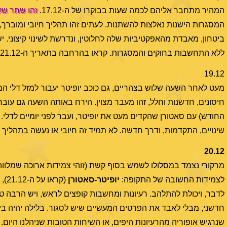
המהיר מתחבר אליהם לכמה שעות בבוקרו של ה-17.12.
זהו שחר של
המסגרות הישנות נאלצות להשתנות. לעתים זהו תהליך חיובי ומוברך,
ביטחון, מאבדת מהאפקטיביות שלה לחלוטין, ונדרשת לשינוי קיצוני. יש
ללא התחשבות בחוקים והמסגרות. קראו בהרחבה בתאריך ה-21.12, והיכנסו גם למאמר "
19.12
מעט לאחר השעה שלוש בצהריים, גם כוכב יופיטר יעבור למזל דלי המקד
חיסונים, חדשנות וחלל, זהו מעבר מצוין. הירח באותה השעה גם עובר 
שינויים, התקדמות, ודרך חדשה. לא תמיד זה חיובי או נעשה בתהליך נ
20.12
מרקורי נצמד במסלולו לשמש בסוף קשת (זוהי צמידות ארוכה שמלוו
לצמידות החשובה של התקופה:
יופיטר-סאטורן
(קר
לדבר, ויכולת להתלהב. רעיונות ומחשבות קופצים לראש, ויש הרבה טריג
חדשני, מבלי לאבד את הפרטים המעשיים שיש לסגור. בלילה יהיה ביטוי 
שנרגיש אופוריה מהרעיונות היפים, או השיחות הטובות שניהלנו היום.