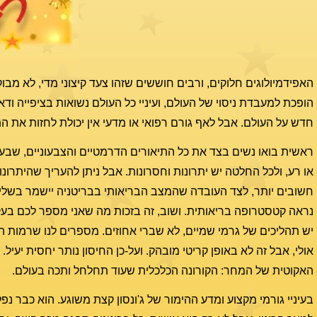
האפידמיולוגים חלוקים, ורבים חוששים שזהו צעד קיצוני מדי, לא מבוק
הופכת למעבדת ניסוי של העולם, ועיניי כל העולם נשואות בציפייה ודא
חדש על העולם. אבל לאף גורם רפואי או מדעי אין יכולת לחזות את 
ראשית בואו נשים בצד את כל התיאורים הדרמטיים והצבעוניים, שבע
או רע, ולכל החלטה יש יתרונות וחסרונות. אבל ניתן להעריך שהיתר
חשובים יותר, לצד העובדה שהמצב הבריאותי בבריטניה יישמר בשליט
יש תהליכים של גרמי שמיים, לא שברי אחוזים. מספרים לנו שרמות הנ
אולי, אבל זה לא באופן קריטי מובהק. ועל-כן החיסון נותר יחסית יע
האקוטית של המחר: הקורונה הכלכלית שעוד תחלחל ותכה בעולם.
בעיניי גורמי מקצוע ומדע ההימור של ג'ונסון קצת משוגע. הוא כבר נ