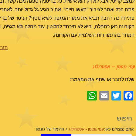
למצב קריטי. אבל לא רק הוא אישית, כל בריטניה ספגה מכה קשה, ו
פתח הכל ואמר לציבור "תעשו חיים". אח"כ הגיע גל גדול יותר. לאחרי
פתיחה כה רחבה תביא את ממדי המגפה לשיא נוסף? הניסוי של בריט
הקורונה כאן כמחלה, והיא לא תיכחד לחלוטין. עוד מחלה ולא מגפה, ו
המחר בהתמודדות העולמית עם הקורונה.
חזרה
עמי גוטמן – אסטרולוג
שלח לחבר או שתף את המאמר:
WhatsApp
Email
Facebook
Twitter
חיפוש
אתם נמצאים כאן:
עמי גוטמן - אסטרולוג
>
ההימור של ג'ונסון