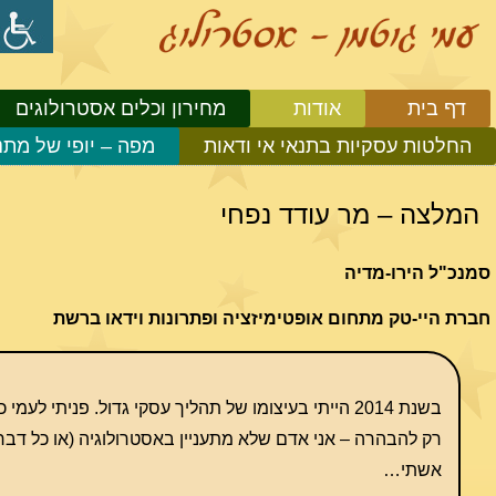
דף בית
אודות
מחירון וכלים אסטרולוגים
החלטות עסקיות בתנאי אי ודאות
מפה – יופי של מתנ
המלצה – מר עודד נפחי
סמנכ"ל הירו-מדיה
חברת היי-טק מתחום אופטימיזציה ופתרונות וידאו ברשת
בשנת 2014 הייתי בעיצומו של תהליך עסקי גדול. פניתי לעמי כדי לשמוע מה הוא יאמר על הצפוי לחברה.
רק להבהרה – אני אדם שלא מתעניין באסטרולוגיה (או כל דבר לא
אשתי…