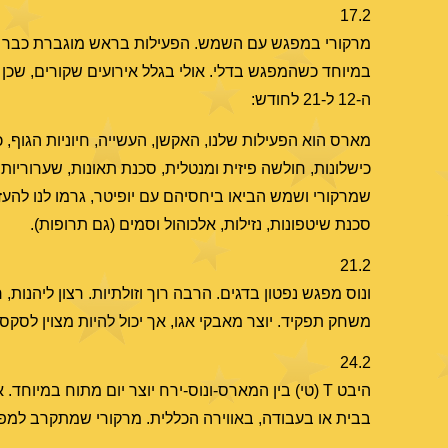
17.2
מרקורי במפגש עם השמש. הפעילות בראש מוגברת כבר יום
ה-12 ל-21 לחודש:
מארס הוא הפעילות שלנו, האקשן, העשייה, חיוניות הגוף,
כישלונות, חולשה פיזית ומנטלית, סכנת תאונות, שערוריו
שמרקורי ושמש הביאו ביחסיהם עם יופיטר, גרמו לנו להעז 
סכנת שיטפונות, נזילות, אלכוהול וסמים (גם תרופות).
21.2
ונוס מפגש נפטון בדגים. הרבה רוך וזולתיות. רצון ליהנות
משחק תפקיד. יוצר מאבקי אגו, אך יכול להיות מצוין לסקס.
24.2
היבט T (טי) בין המארס-ונוס-ירח יוצר יום מתוח במיו
בבית או בעבודה, באווירה הכללית. מרקורי שמתקרב למפג