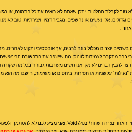
א טוב לקבלת החלטות. יתכן שאתם לא רואים את כל התמונה, או רגשני
ם וגדולים, אלו נעשים או נחשפים. מגביר דמיון ויצירתיות, טוב לאומנו
אחרי.
בשמיים יוצרים מכלול בונה לרבים, אך אובססיבי ותקוע לאחרים. מר
 כבר מתקרב לצמידות לוונוס, מה שישפר את התקשורת הבינאישית (ו
ן רצון להבין דברים לעומק, אנו חשים מעורבות גבוהה בכל מה שקורה ומ
ת "נעילות" עקשניות או חפירות. ביחסים או משימות, חישבו מה הוא מה.
אני לא מפרסם זמנים בהם הירח לא יוצר היבטים, או בכינויו האחרים: ירח שחור/ בטל/ Void, ואני 
ומלצות התחלות חדשות בזמן ירח שלא יוצר היבטים,
אך גרוע פי כמה