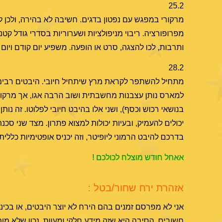
25.2
מרקורי במפגש עם נפטון בדגים. חשיבה לא בהירה, ולכן ל
מפרופורציה. ריבוי מניפולציות ושערוריות בסדרי גודל קטני
ותרבות, לכו להצגה, סרט או הופעה. משפיע יום קודם ויום 
28.2
מתחיל להשתפר לקראת מרץ שיתחיל חיובי. היבטים רבים 
למארס נותן עצבנות מחשבתית ושוב הרבה אגו, אך מרקורי
בנושאי רכוש וכסף), ושני אלו בהיבט חיובי לפלוטו. זה נות
יכולים להעמיק, ובעיות יכולות למצוא פתרון. מצד שני סכנ
בדרכם להיבט הרמוני ליופיטר, וזה יכניס אופטימיות כללית.
אאחל חודש מוצלח לכולכם !
אזהרת ירח שחור/בטל :
חשובים. הסיבה היא שזה מידע חלקי ומעוות, נכון שלא מ