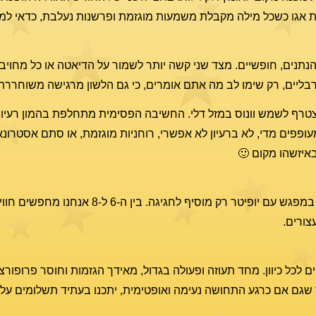
ת אגו כשכל מילה מקבלת משמעות מוגזמת ופרשנות נעלבת, כדאי למת
נהנתנים, חופשיים. מצד שני קשה יותר לשמור על הדיאטה או כל מחויבו
רבליים, רק שימו לב מה אתם אומרים, כי גם הלשון מרגישה משוחררת
מצטרף לשמש וונוס במזל דלי. החשיבה הפסימית מתחלפת בהמון רעיו
ופפים מדי, לא ברעיון לא אפשרי, רוחניות מוגזמת, או סתם אסטרונ
איזשהו מקום 🙂
ונוס ממשיכה בדרכה להיבט הרמוני לאורנוס. הירח בערב במפגש עם יופיט
צורים.
 לכל כיוון. מחד תעוזה ופעולה בגדול, מאידך הגזמות וחוסר פרופורצי
 שגם אם כרגע התחושה נעימה ואופטימית, יתכנו בעתיד תשלומים על ח