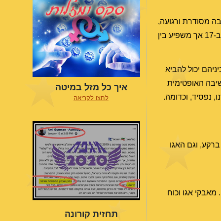
ה מסודרת ורגועה,
במיוחד כשהמפגש בדלי. אולי בגלל אירועים שקורים, שכן במקביל מארס בהיבט קשה לנפטון, שזה היבט משמעותי יותר, מדויק ב-17 אך משפיע בין
ניהם יכול להביא
שיבה האופטימית
איך כל מזל במיטה
, נפסיד, וכדומה.
לחצו לקריאה
ברקע, וגם האגו
. מאבקי אגו וכוח
תחזית קורונה