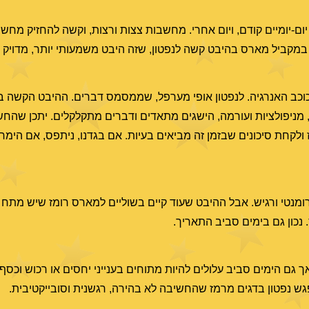
-יומיים קודם, ויום אחרי. מחשבות צצות ורצות, וקשה להחזיק מחשב
 כוכב האנרגיה. לנפטון אופי מערפל, שממסמס דברים. ההיבט הקשה בי
ת, מניפולציות ועורמה, הישגים מתאדים ודברים מתקלקלים. יתכן שהח
ולקחת סיכונים שבזמן זה מביאים בעיות. אם בגדנו, ניתפס, אם הימרנו
, רומנטי ורגיש. אבל ההיבט שעוד קיים בשוליים למארס רומז שיש מתח 
 נכון גם בימים סביב התאריך.
חד. אך גם הימים סביב עלולים להיות מתוחים בענייני יחסים או רכוש וכסף
ש נפטון בדגים מרמז שהחשיבה לא בהירה, רגשנית וסובייקטיבית.