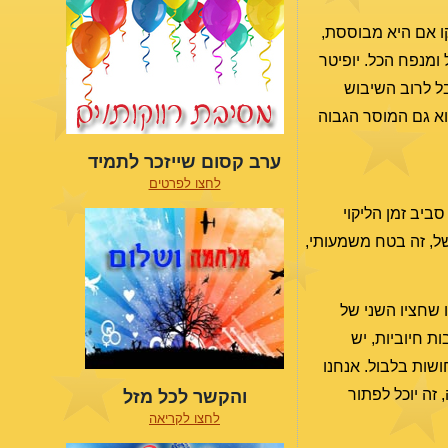
קו אם היא מבוססת,
ומנפח הכל. יופיטר
ל לרוב השיבוש
וא גם המוסר הגבוה
ערב קסום שייזכר לתמיד
לחצו לפרטים
ט בארה"ב. תהליכים שהחלו סביב זמן הליקוי
של, זה בטח משמעותי,
רקורי והשמש מגיעים לדגים (ב-18). אלו מבשרים לנו שחציו השני של
ת חיוביות, יש
ושות בלבול. אנחנו
זה יוכל לפתור
והקשר לכל מזל
לחצו לקריאה