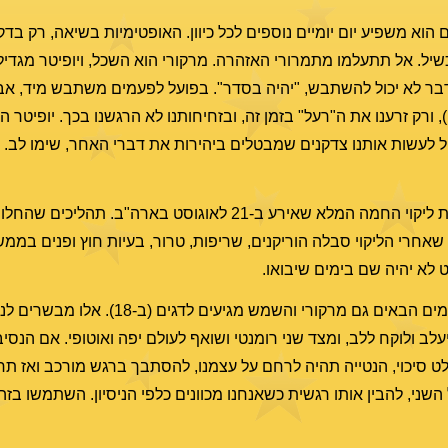
 הוא משפיע יום יומיים נוספים לכל כיוון. האופטימיות בשיאה, רק בד
ל. אל תתעלמו מתמרורי האזהרה. מרקורי הוא השכל, ויופיטר מגדיל 
דבר לא יכול להשתבש, "יהיה בסדר". בפועל לפעמים משתבש מיד, אב
רק זרענו את ה"רעל" בזמן זה, ובזחיחותנו לא הרגשנו בכך. יופיטר ה
כול לעשות אותנו צדקנים שמבטלים ביהירות את דברי האחר, שימו לב.
מולד ירח במעלה 27:07 בדלי, ליקוי חמה חלקי ממול נקודת ליקוי החמה המלא שאירע ב-21 לאוגוס
 שאחרי הליקוי סבלה הוריקנים, שריפות, טרור, בעיות חוץ ופנים בממ
לא יהיה שם בימים שיבואו.
הירח מיד נכנס לדגים, מצטרף לנפטון וונוס שכבר שם, ובימים הבאים גם מ
לב ולוקח ללב, ומצד שני רומנטי ושואף לעולם יפה ואוטופי. אם הנסיבו
לט סיכוי, הנטייה תהיה לרחם על עצמנו, להסתבך ברגש מורכב ואז תח
ני, להבין אותו רגשית כשאנחנו מכוונים כלפי הניסיון. השתמשו בזה, 