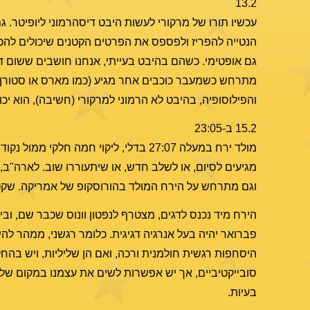
13.2
עכשיו תורו של מרקורי לעשות היבט דיסהרמוני ליופיטר. גם
הנטייה להפריז ולפספס את הפרטים הקטנים שיכולים להכשי
גם אופטימי. כשהם בהיבט בעייתי, אנחנו חושבים ששום 
מתרחש כשמעבר כוכבים אחר מגיע (כמו מארס או סטורן), ו
והפילוסופיה, בהיבט לא הרמוני למרקורי (חשיבה), הוא י
15.2 ב-23:05
מגיעים לסיום, או לשלב חדש, או שיתעוררו שוב. לארה"ב,
וגם מתרחש על הירח המולד בהורוסקופ של אמריקה. שקט 
פברואר יהיה בעל אנרגיה דגיגית. כלומר רגשני, ממהר להיע
היסחפות רגשית חולמנית ורכה, ואם הן שליליות, ויש בהח
סובייקטיביים, אך יש אפשרות לשים את עצמנו במקום של הש
בעיות.