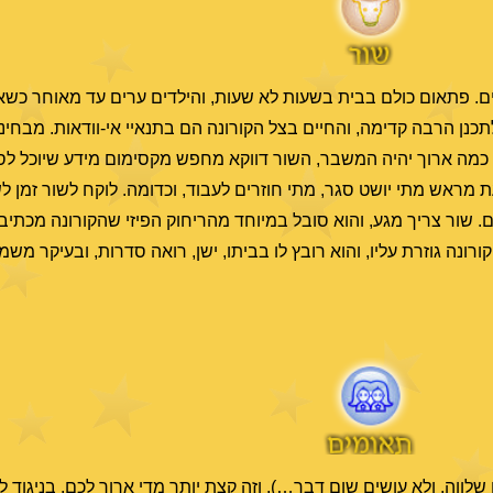
. פתאום כולם בבית בשעות לא שעות, והילדים ערים עד מאוחר כשאת
תכנן הרבה קדימה, והחיים בצל הקורונה הם בתנאיי אי-וודאות. מבחינה
 כמה ארוך יהיה המשבר, השור דווקא מחפש מקסימום מידע שיוכל לס
עת מראש מתי יושט סגר, מתי חוזרים לעבוד, וכדומה. לוקח לשור זמן ל
שור צריך מגע, והוא סובל במיוחד מהריחוק הפיזי שהקורונה מכתיבה.
נה גוזרת עליו, והוא רובץ לו בביתו, ישן, רואה סדרות, ובעיקר משמין
שלווה, ולא עושים שום דבר…), וזה קצת יותר מדי ארוך לכם. בניגוד ל