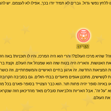
ללחץ נפשי גדול. גברים לא תמיד יודו בכך, אפילו לא לעצמם. יש להם
 שהיא מרכז העולם?! והרי הוא היה המרכז, והיו לו תוכניות! באה הק
 את האנושות. והאריה היה בטוח שזה הוא שמנהל את העולם. וקצת ברצ
המציאות החדשה. זה ארגון בחיים האישיים והמשפחתיים, וזה כושר 
לות לקשישים, מתכנן אגפים מיועדים בבתי-חולים. גם בסביבה הקרובה
 באיזה סופר יהיה פחות תור. הוא כבר הצטייד בסופר-פארם בכל מה 
וא "על זה". אבל האריות והלביאות סובלים מאד מהדיכאון הזה שנקרא ק
את העולם.