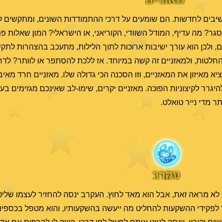
יבים לחדשות. הם שומעים על דרכי ההתמודדות השונים, ומתקשים 
סגר? מה עדיף, המודל השוודי, הקוריאני, או הישראלי? המון שאלות פ
ים, ולכן הוא עורך ישיבות ארוכות לתוך הלילות, מתעכב בהצהרות לתקש
ן החלטות, ולמאזניים זה קשה במיוחד. אז ללכת להסתפר או לוותר? 
מאיזון את המאזניים, וזו הסכנה הכי גדולה שלו. מאזניים חרד מאיבוד
יגרר לקיצוניות הפוכה. מאזניים יקרים, שימו-לב שאינכם מגזימים בעוד
ר מדי נייר טואלט.
לא מראה זאת, אבל הוא מאד לחוץ. העקרב ינסה להחזיר לעצמו שלי
ר לפקידי ההשקעות להחליט מה ייעשה בהשקעותיו, והוא מטפל בכספיו.