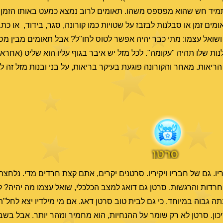
תמיד חש שהוא מפספס משהו. תאומים לרוב נמצא כמעט באותו הזמן 
אומים זמן או סבלנות לבזבז על שטויות כמו קורונה, סגר, בידוד, או 
ב ושואל עצמו: מתי כבר יהיה אפשר לטוס לחו"ל? אבל תאומים מבין מס
 שלו תהיה "עקומה". לכל מזל יש איבר בגוף עליו הוא שליט (אחראי)
ריאות. מאחר והקורונה פוגעת בעיקר בריאות, על בני ובנות מזל זה לה
ריו. גם של חבריו ויקיריו. סרטנים יקרים, אתם קצת חרדים מדי. נלחצ
רדות והרגשות. סרטן גם דואג למצב הכלכלי, שואל עצמו מה יהיה? 
 גבוה במיוחד. כי גם לבית טוב סרטן דאג. אם מי מילדיו יצא לחל"ת
ון. סרטן לא רק שומר על ההנחיות, הוא מחמיר ונזהר יותר. אבל בשבי