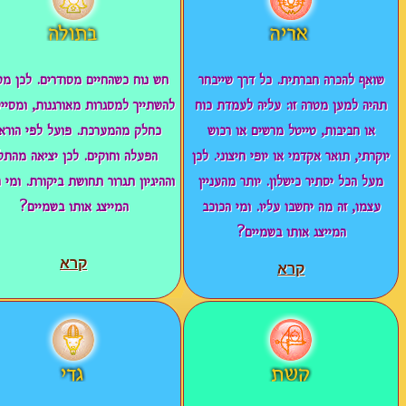
שואף להכרה חברתית. כל דרך שייבחר
חש נוח כשהחיים מסודרים. לכן מע
תהיה למען מטרה זו: עליה לעמדת כוח
להשתייך למסגרות מאורגנות, ומסייע
או חביבות, טייטל מרשים או רכוש
כחלק מהמערכת. פועל לפי הורא
יוקרתי, תואר אקדמי או יופי חיצוני. לכן
הפעלה וחוקים. לכן יציאה מהתל
מעל הכל יסתיר כישלון. יותר מהעניין
וההיגיון תגרור תחושת ביקורת. ומי 
עצמו, זה מה יחשבו עליו. ומי הכוכב
המייצג אותו בשמיים?
המייצג אותו בשמיים?
קרא
קרא