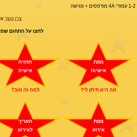
1-2 עמודי 4A מודפסים + פגישה
צרו קשר
או צל
לחצו על התחום שמענ
מפת
תחזית
אישיות
אישית
מה היא תיתן לי?
למה זה טוב?
מפת
תאריך
אירוע
לאירוע