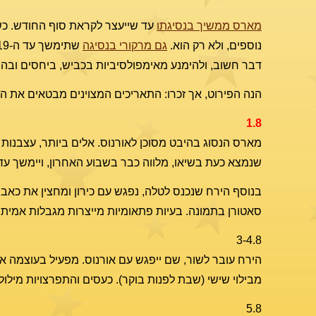
מארס ממשיך בנסיגתו
עד שייעצר לקראת סוף החודש. כש
נוספים, ולא רק הוא.
גם מרקורי בנסיגה
דבר חשוב, ולהימנע מאימפולסיביות בכביש, ביחסים ובה
הנה הפירוט, אך זכרו: התאריכים המצוינים מבטאים את ה
1.8
מארס הנסוג בהיבט מסוכן לאורנוס. אלים ביותר, עצבנות 
שנמצא כעת בשיאו, מלווה כבר בשבוע האחרון, ויימשך עד
בנוסף הירח שנכנס לטלה, נפגש עם כירון ומחצין את כאבנ
סאטורן בתמונה. בעיות פתאומיות מייצרות מגבלות אמיתיו
3-4.8
הירח עובר לשור, שם ייפגש עם אורנוס. מפעיל בעוצמה את
מבילוי שישי (שבת לפנות בוקר). כעסים והתפרצויות מילולי
5.8