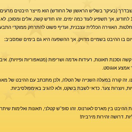
בדרך (בעיקר בשליש הראשון של החודש) הוא מייצר היבטים מרעים 
שתימשך עד ה-19 לחודש, אך תשפיע לעוד כמה ימים. זהו חודש קשה, אלים ומסוכן.
חלטות. האווירה הכללית עצבנית, ועדיף פשוט להתרחק ממוקדי התבע
יום בו ההיבט בשמיים מדויק. אך ההשפעה היא גם בימים שמסביב:
קשה וסכנת תאונות, רעידות-אדמה ושריפות (מטאפוריות ופיזיות). איב
 אמצע אוגוסט.
ו. זה קורה במעלה השנייה של הטלה, ולכן מתכתב עם ההיבט של מארס
ת, ויוצרות צער. כדאי לשבת בשקט, ולא להגיב באימפולסיביות.
 ההיבט בין מארס לאורנוס. זהו סופ"ש קטלני, תאונות ואלימות שיתרב
ות. דרושה זהירות מירבית!