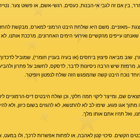
ר, בין אם זה לגבי אי-הבנות, כעסים, רגשי-אשם, או פשוט צער. נטיי
ייצגת –מאזניים. משם היא שולחת היבט הרמוני למארס, מבקשת להחזי
שאנחנו עייפים מהקשיים ואירועי הימים האחרונים, מרככת אותנו. לא
רן. שוב מביאה פיצוץ ביחסים (או בעיה בעניין חומרי), שמוביל לדכדוך
מרמזת שיש הרבה ניסיונות לדבר, לדסקס, לחשוב על פתרון ולהביע 
יוחד נוכח היבט קשה שהמפגש הזה שולח לנפטון ויופיטר.
 שם, ומייצר ליקוי חמה חלקי, וכן שולח היבטים דיס-הרמוניים ליופי
תוך אגו פגוע. שימו לב לא להתנשא, לא להגזים בשום כיוון, ולא להי
ו, ואל תהיו אתם אותו מלך.
ם הקשים. סיכוי קטן לאהבה, או לפחות אפשרות לרכך, ולו במעט, א