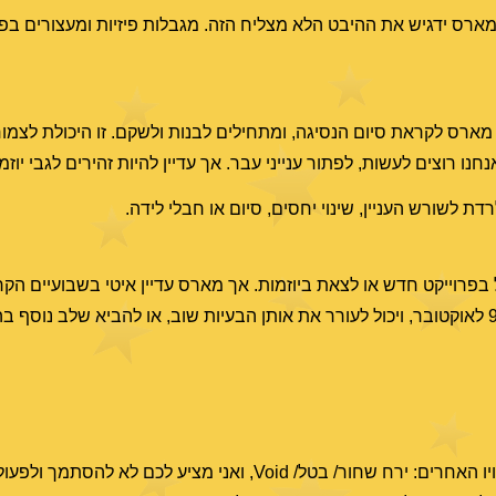
ס ידגיש את ההיבט הלא מצליח הזה. מגבלות פיזיות ומעצורים בפעיל
רס לקראת סיום הנסיגה, ומתחילים לבנות ולשקם. זו היכולת לצמוח 
נו רוצים לעשות, לפתור ענייני עבר. אך עדיין להיות זהירים לגבי יוז
ת לשורש העניין, שינוי יחסים, סיום או חבלי לידה.
בפרוייקט חדש או לצאת ביוזמות. אך מארס עדיין איטי בשבועיים הקרו
אני לא מפרסם זמנים בהם הירח לא יוצר היבטים, או בכינויו האחרים: ירח שחור/ בטל/ Void, ואני 