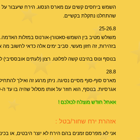
השמש ביחסים קשים עם מארס הנסוג. הירח שיעבור על מאר
שהתחלנו נתקלת בקשיים.
25-26.8
משולש מטיב בין השמש-סאטורן-אורנוס במזלות האדמה. מא
בזהירות, זה חזון מעשי. סביב ימים אלה כדאי לחשוב מה אנח
בנוסף ונוס בהיבט קשה לפלוטו. רצון (לעתים אובססיבי) לרד
28.8
מארס סוף-סוף מסיים נסיגה. ניתן מרגע זה ואילך להתחיל 
אגרסיות. בנוסף, הוא חוזר על אותו מסלול שהיה בו עד ה-9 לאוקטובר, ויכול לעורר את אותן הבעיות שוב, או להביא שלב נוסף בהן.
אאחל חודש מוצלח לכולכם !
אזהרת ירח שחור/בטל :