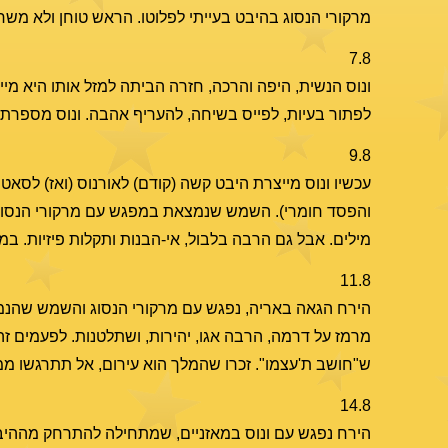
מרקורי הנסוג בהיבט בעייתי לפלוטו. הראש טוחן ולא משחר
7.8
ונוס הנשית, היפה והרכה, חזרה הביתה למזל אותו היא מ
לפתור בעיות, לפייס בשיחה, להעריף אהבה. ונוס מספרת 
9.8
עכשיו ונוס מייצרת היבט קשה (קודם) לאורנוס (ואז) לסאטו
והפסד חומרי). השמש שנמצאת במפגש עם מרקורי הנסוג, 
מילים. אבל גם הרבה בלבול, אי-הבנות ותקלות פיזיות. במ
11.8
הירח הגאה באריה, נפגש עם מרקורי הנסוג והשמש שהנמצאים
מרמז על דרמה, הרבה אגו, יהירות, ושתלטנות. לפעמים זה מ
ש"חושב ת'עצמו". זכרו שהמלך הוא עירום, אל תתרגשו ממנ
14.8
הירח נפגש עם ונוס במאזניים, שמתחילה להתרחק מההיבטי