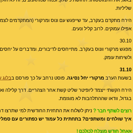
שליליות.
הירח מתקדם בעקרב, עד שייפגש עם ונוס ומרקורי (המתקדמים לצמיד
אפילו עמוקים. לרוב קליל ונעים.
30.10
מפגש מרקורי וונוס בעקרב. מתייחסים לדיבורים, ומדברים על יחסים.
ולשיחות עומק.
31.10
בשעות הערב
מרקורי יחל נסיגה.
פוסט נרחב על כך פורסם ב
בלוג ש
הירח הקשתי ייצמד ליופיטר שליט קשת אחר הצהריים. דרך קלילה ואו
בגדול, וודאו שההתלהבות לא מוגזמת.
רוצים לשתף חבר ?
ניתן לשלוח את התחזית החודשית למי שתרצו דרך
איך שולחים ומשתפים? בתחתית כל עמוד יש כפתורים עם סמלי
אאחל חודש מוצלח לכולכם !