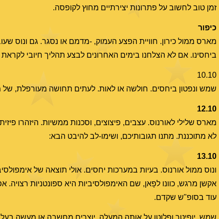
זמן טוב לחשוב על פתרונות יצירתיים מחוץ לקופסה.
כיפור
מארס ממול כירון. חוויית הפצע העמוק, -מדמם או נסגר. גם ונוס ש
ביחסינו. אם לא הצלחנו בימים האחרונים לבצע תהליך חיובי לקראת תי
10.10
שמש ונפטון ביחסים. חולשה או לאות. לעתים תחושה מעורפלת, של מיסו
12.10
מארס שלילי לאורנוס. עצבים, פיצוצים, וסכנות ממשיות. היזהרו פיזית
לא מתוכננת. מתנו תגובותיכם, ושימו-לב להיבט הבא:
13.10
ונוס ממול אורנוס. בעיות במערכות יחסים. אולי תוצאה של אימפולסיבי
אקשן מרגש, כוונו לפָאן, שם האימפולסיביות היא ספונטניות רצויה. א
עוד בסופ"ש שקדם.
שמש, יופיטר ופלוטו על אותה המעלה, יוצרים מחשבה או מעשה בעל מ