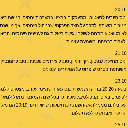
20.10
ונוס חיובית לסאטורן. מתעסקים ברציני במערכות יחסים. הגישה ריאל
מגורים משותף. לדבר על הצד הפרקטי שבניהול היחסים. אך מי שנסיבו
לא מטואטא מתחת לשולחן. גישה ריאלית גם לעניינים פיננסים. הריאלי
ולעבוד ברצינות ומשמעת עצמית.
21.10
ונוס מחייכת לנפטון. רוך ודמיון. טוב ליצירתיים שבינינו. טוב לרומנטי
משותפת בסרט שיפרוט על המיתרים הנכונים.
23.10
בשעה 20:20 בדיוק השמש תיכנס לאזור שמיימי עקרב. מצטרפ
לפעמים באופן מניפולטיבי.
נזכיר כי בכל שנה המעבר ממזל למזל 
שקיבלתם ממני לראש-השנה. לכן תינוקות שייוולדו עד 20:19 הם מזל מאזניים, ומ-20:20 עקרב.
הודעה
, ואבדוק לו ללא תשלום.
25.10