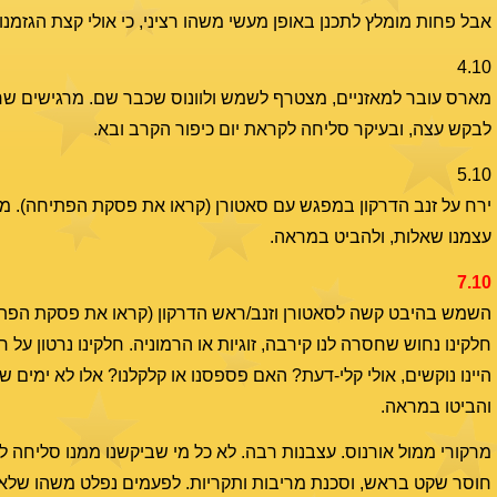
אבל פחות מומלץ לתכנן באופן מעשי משהו רציני, כי אולי קצת הגזמנו.
4.10
מארס עובר למאזניים, מצטרף לשמש ולוונוס שכבר שם. מרגישים שחג
לבקש עצה, ובעיקר סליחה לקראת יום כיפור הקרב ובא.
5.10
ירח על זנב הדרקון במפגש עם סאטורן (קראו את פסקת הפתיחה). מוצ"
עצמנו שאלות, ולהביט במראה.
7.10
השמש בהיבט קשה לסאטורן וזנב/ראש הדרקון (קראו את פסקת הפתיחה)
חלקינו נחוש שחסרה לנו קירבה, זוגיות או הרמוניה. חלקינו נרטון על 
היינו נוקשים, אולי קלי-דעת? האם פספסנו או קלקלנו? אלו לא ימים ש
והביטו במראה.
מרקורי ממול אורנוס. עצבנות רבה. לא כל מי שביקשנו ממנו סליחה 
חוסר שקט בראש, וסכנת מריבות ותקריות. לפעמים נפלט משהו שלא מתכ