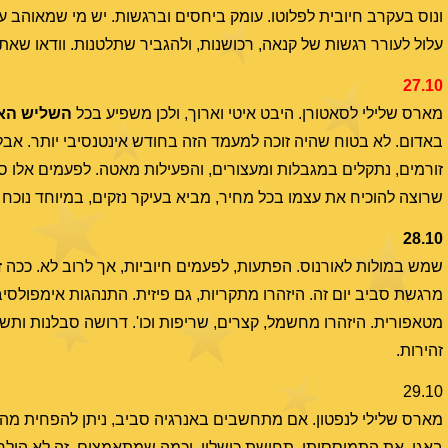
ונוס בעקרב חיובית לפלוטו. עומק ביחסים וברגשות. יש מי שמאוהב עד
עלול לעורר רגשות של קנאה, רכושנות, ולהגביר שתלטנות. וודאו שאת
27.10
מארס שלילי לסאטורן. היבט איטי וארוך, ולכן משפיע בכל
השליש האח
באדום. לא בטוח שהיה זוכה למעמד הזה בחודש אינטנסיבי יותר. אבל 
זורמים, נתקלים במגבלות ומעצורים, והפעילות מאטה. לפעמים אלו ס
שרוצה להוכיח את עצמו בכל מחיר, מביא בעיקר נזקים, במיוחד נוכח
28.10
שמש במולות לאורנוס. הפתעות, לפעמים חיוביות, אך לרוב לא. ככה זה
מרגשת סביב יום זה. היזהרו מתקריות, גם פיזית. התנהגות אימפולסיבי
מטאפורית. היזהרו מחשמל, קצרים, שריפות וכו'. דרושה סבלנות ותש
זהירות.
29.10
מארס שלילי לנפטון. אם מתחשבים באנרגיה סביב, ניתן להפחית מהא
באגו, את התמוססותו. תחושת כישלון, וכמה שמתאמצים, זה לא הולך. ה