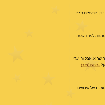
דן, ולפעמים חיזוק
מתחת לפני השטח.
ה שהיא. אבל זהו עדיין
הן?
–לחצו (שוב)
רף מכיוון אחר ל"חגיגה", ומפעיל בנוסף גם את ההיבט של ה-24.11. תוצאה כואבת של אירועים