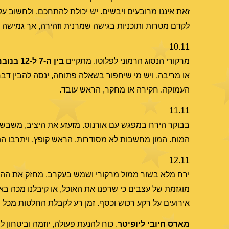
זאת איננו מרובעים ויבשים. יש יכולת להתחכם, ולחשוב על 
לקדם מטרות ותוכניות בגישה שמרנית וזהירה, אך גמישה 
10.11
מרקורי הנסוג הרמוני לפלוטו. מתקיים
בין ה-7 ל-12 בנובמבר
או מריבה. ויש מי שיחפור בשאלה פתוחה, ינסה להבין דבר
העמוקה. חקירה או מחקר, הראש עובד.
11.11
בבוקר הירח במפגש עם אורנוס. מזעזע את היציב, משבש ת
המוח. המון מחשבות לא מסודרות, הראש קופץ, ויתרבו הת
12.11
מוגזמת של עצבים כי שרפנו את האוכל, או קיבלנו מכה ב
אירועים על רקע רכוש וכסף. זמן רע לקבלת החלטות מכל ס
מארס חיובי ליופיטר
. כוח להנעת פעולה, יוזמה וביטחון 