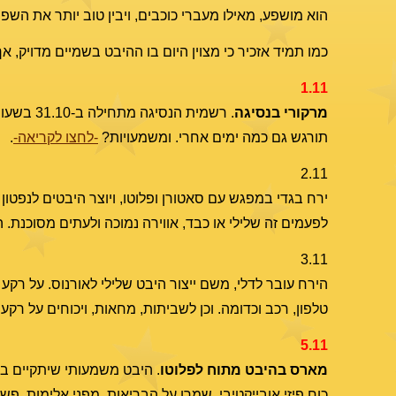
הוא מושפע, מאילו מעברי כוכבים, ויבין טוב יותר את ה
כמו תמיד אזכיר כי מצוין היום בו ההיבט בשמיים מדויק, א
1.11
מרקורי בנסיגה
תורגש גם כמה ימים אחרי. ומשמעויות?
-לחצו לקריאה-
.
2.11
ירח בגדי במפגש עם סאטורן ופלוטו, ויוצר היבטים לנפטון
לפעמים זה שלילי או כבד, אווירה נמוכה ולעתים מסוכנת.
3.11
הירח עובר לדלי, משם ייצור היבט שלילי לאורנוס. על רק
טלפון, רכב וכדומה. וכן לשביתות, מחאות, ויכוחים על רקע 
5.11
מארס בהיבט מתוח לפלוטו
. היבט משמעותי שיתקיים ב
כוח פיזי אובייקטיבי. שמרו על הבריאות, מפני אלימות, פש