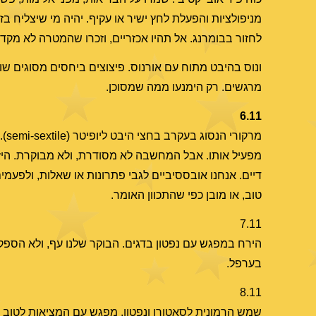
מניפולציות והפעלת לחץ ישיר או עקיף. יהיה מי שיצליח בז
לחזור בבומרנג. אל תהיו אכזריים, וזכרו שהמטרה לא מק
ונוס בהיבט מתוח עם אורנוס. פיצוצים ביחסים מסוגים שונים
מרגשים. רק הימנעו ממה שמסוכן.
6.11
מרקורי הנסוג בעקרב בחצי היבט ליופיטר (semi-sextile). מתקיים בכל
מפעיל אותו. אבל המחשבה לא מסודרת, ולא מבוקרת. היזה
דיים. אנחנו אובססיביים לגבי פתרונות או שאלות, ולפעמים
טוב, או מובן כפי שהתכוון האומר.
7.11
הירח במפגש עם נפטון בדגים. הבוקר שלנו עף, ולא הספקנו
בערפל.
8.11
שמש הרמונית לסאטורן ונפטון. מפגש עם המציאות לטוב ול