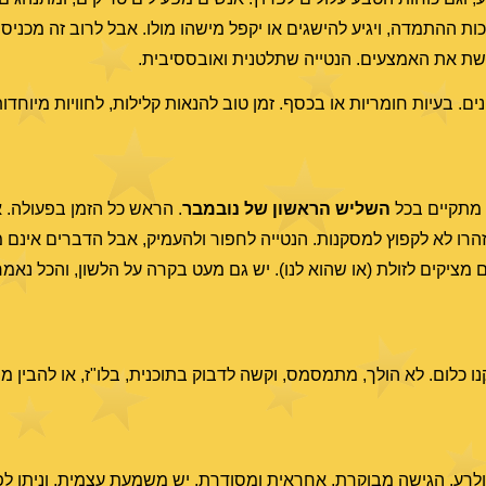
כות ההתמדה, ויגיע להישגים או יקפל מישהו מולו. אבל לרוב זה מכניס 
דשת את האמצעים. הנטייה שתלטנית ואובססיבית.
. בעיות חומריות או בכסף. זמן טוב להנאות קלילות, לחוויות מיוחדות,
השליש הראשון של נובמבר
. הראש כל הזמן בפעולה. 
רו לא לקפוץ למסקנות. הנטייה לחפור ולהעמיק, אבל הדברים אינם מ
 מציקים לזולת (או שהוא לנו). יש גם מעט בקרה על הלשון, והכל נאמר
 כלום. לא הולך, מתמסמס, וקשה לדבוק בתוכנית, בלו"ז, או להבין מה
רע. הגישה מבוקרת, אחראית ומסודרת. יש משמעת עצמית, וניתן לפעו