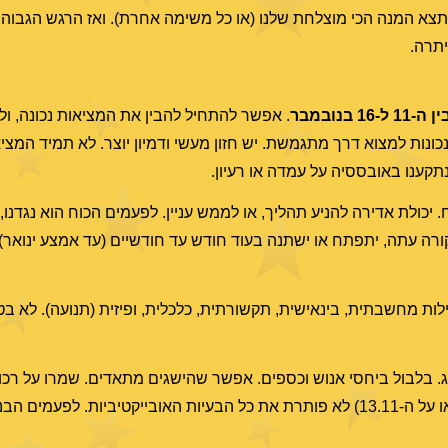
 תצא המנה הכי מוצלחת שלנו (או כל משימה אחרת). ואז הרגש הגבוה 
יתרה.
ן ה-11 ל-16 בנובמבר
. אפשר להתחיל להבין את המציאות נכונה, ול
ת למצוא דרך מתגמשת. יש חזון מעשי ודמיון יוצר. לא תמיד המציא
קענו באובססיה על עמדה או רעיון.
כולת אדירה להניע תהליך, או לממש עניין. לפעמים הכוח הוא נגדנו, 
ורה עתה, יתפתח או ישתנה בעוד חודש עד חודשיים (עד אמצע ינואר).
לות מחשבתית, בינאישית, תקשורתית, כלכלית, ופיזית (תנועה). לא ב
וג. בלבול ביחסי אנוש וכספים. אפשר שהישגים מתאדים. שמרו על רכו
או ספקולציות סביב ימים אלו. גם ההבנה המתגבשת (קראו על ה-13.11) לא פותרת את כל הבעיות האובייקט