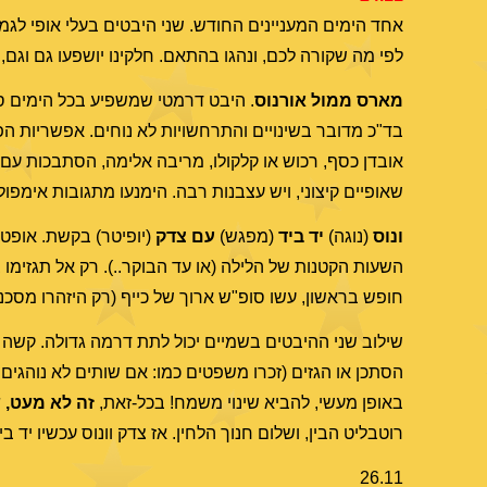
אחד הימים המעניינים החודש. שני היבטים בעלי אופי לגמ
לפי מה שקורה לכם, ונהגו בהתאם. חלקינו יושפעו גם וגם,
מארס ממול אורנוס
. היבט דרמטי שמשפיע בכל הימים סביב
בד"כ מדובר בשינויים והתרחשויות לא נוחים. אפשריות הפת
אובדן כסף, רכוש או קלקולו, מריבה אלימה, הסתבכות עם ה
שאופיים קיצוני, ויש עצבנות רבה. הימנעו מתגובות אימפול
ונוס
(נוגה)
יד ביד
(מפגש)
עם צדק
(יופיטר) בקשת. אופטי
השעות הקטנות של הלילה (או עד הבוקר..). רק אל תגזימו ב
חופש בראשון, עשו סופ"ש ארוך של כייף (רק היזהרו מסכנ
שילוב שני ההיבטים בשמיים יכול לתת דרמה גדולה. קשה לק
הסתכן או הגזים (זכרו משפטים כמו: אם שותים לא נוהגים!)
באופן מעשי, להביא שינוי משמח! בכל-זאת,
זה לא מעט, ש
רוטבליט הבין, ושלום חנוך הלחין. אז צדק וונוס עכשיו יד 
26.11