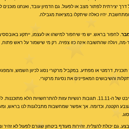
דרך יצירתית לפתור מצב או לפעול. גם הדמיון עובד, ואנחנו מוכנים ל
ומתחשבת. יהיו כאלה שיתקלו במציאות מגבילה.
. לחפור בראש. יש מי שיחפור למישהו או לעצמו, ייתקע באובססיבי
-מה, ויגלה שהתשובה אינה כזו צפויה. רק מי שישמור על ראש פתוח, 
וכנית, דרמטי או מפתיע. במקביל מרקורי נסוג לכיוון השמש, והמפג
קלות והשיבושים המאפיינים את נסיגת מרקורי.
ירח מלא בשור ממול מרקורי ושמש בעקרב. מחזק את ההיבט של ה-11.11. תגובות רגשיות עזות להתרחשו
אצבע הקטנה, וכדומה. אך אפשר שמחשבות מתבלגנות לנו בראש, ומעו
וג.
לבצע. גם יכולת להצליח. זהירות מעודף ביטחון שגורם לפעול לא זהיר ו