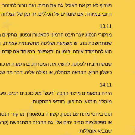
נשרוף לא רק את האוכל, גם את הבית, ואם נזכור להיזהר,
חיובי במיוחד. אם שומרים על הכללים, זה זמן של הצלחה 
13.11
מרקורי הנסוג יוצר היבט הרמוני לסאטורן ונפטון. מתקיים
בי
שמתחשבת בה. יש משמעת ושליטה מחשבתית עצמית, ונכונו
הוא להתמודד איתה. בזמן זה יתאפשר. במיוחד אם קודם נת
שמש חיובית לפלוטו. להשיג את המטרות, בהתמדה או כוח. י
כישלון חרוץ. הבראה ממחלה, או נפילה אליה. דבר-מה שק
14.11
הירח בתאומים מייצר הרבה "רעש" מול כוכבים רבים. פעי
מומלץ. הימנעו מחיפזון, בוודאי במסקנות.
ונוס ביחסי מתח עם נפטון, קשורה בסאטורן ומרקורי הנס
שמביא אומללות.