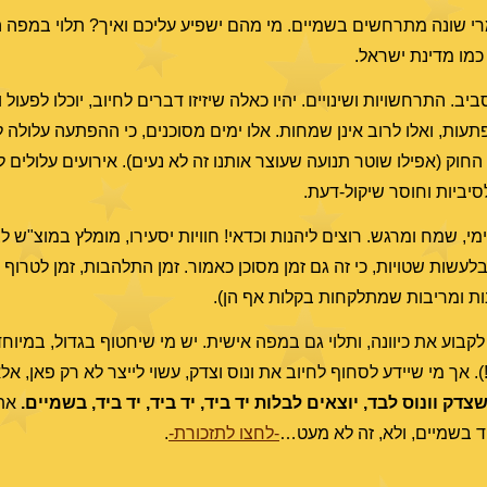
רי שונה מתרחשים בשמיים. מי מהם ישפיע עליכם ואיך? תלוי במפה ה
 כמו מדינת ישראל.
. התרחשויות ושינויים. יהיו כאלה שיזיזו דברים לחיוב, יוכלו לפעול 
עות, ואלו לרוב אינן שמחות. אלו ימים מסוכנים, כי ההפתעה עלולה 
חוק (אפילו שוטר תנועה שעוצר אותנו זה לא נעים). אירועים עלולים ל
סיביות וחוסר שיקול-דעת.
מי, שמח ומרגש. רוצים ליהנות וכדאי! חוויות יסעירו, מומלץ במוצ"ש 
לעשות שטויות, כי זה גם זמן מסוכן כאמור. זמן התלהבות, זמן לטרוף 
ות ומריבות שמתלקחות בקלות אף הן).
בוע את כיוונה, ותלוי גם במפה אישית. יש מי שיחטוף בגדול, במיוחד
. אך מי שיידע לסחוף לחיוב את ונוס וצדק, עשוי לייצר לא רק פאן, א
צדק וונוס לבד, יוצאים לבלות יד ביד, יד ביד, יד ביד, בשמיים.
את 
ביד בשמיים, ולא, זה לא מעט…
-לחצו לתזכורת-
.