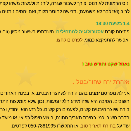
ונוס הרמונית לאורנוס. צורך לשבור שגרה, ליהנות ולעשות משהו קצ
לריב (ואז כבר לא משמעם). דרישה לחוסר תלות, ואם יחסים נותנים 
1.4 בשעה 18:30
פתיחת קורס
אסטרולוגיה למתחילים
. השתתפו בשיעור ניסיון (זום
ואפשר להתמקצע כמוני.
לפרטים לחצו
.
נאחל שקט וחודש טוב !
אזהרת ירח שחור/בטל :
חשובים. הסיבה היא שזה מידע חלקי ומעוות, נכון שלא מומלצות התח
בירח שיוצר היבטים קשים, לפעמים רק קשים. כל רגע הוא ייחודי, וצר
בדבר חשוב, כמו בחירת תאריך חתונה, ביצוע טיפול רפואי, או מוע
עוד על
בחירת תאריך טוב
, או התקשרו 050-7881995 לפרטים.