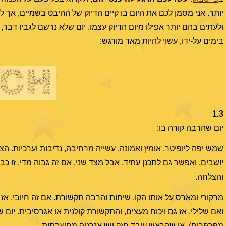
יותר. אני מסמן לכם את היום בו קיים הדיוק של ההיבט בשמיים, אך לש
ולעתים בהם יותר אפילו מיום הדיוק עצמו. יום שלא נרשם לגביו דבר
בימים על-ידו, עשוי להיות מאד מורגש:
1.3
יום שהרבה קורה בו:
שמש יפה ליופיטר. אומץ ואמונה, עשייה מרחיבה, נדיבות וערכיות. 
יושבים, ואפשר גם לתכנן עתיד. אבל מצד שני, אם זה גבוה מדי, זו כבר
והצלחה.
מרקורי ומארס על אותו הקו. שיחות והרבה תקשורת. אם זה חיובי, אז ל
ואם שלילי, אז גם ויכוח מעצים, והתקשורת קולנית או אגרסיבית. יום 
מפָרְפֶרים), או שהראש עובד חזק ויש אנרגיה מחשבתית.