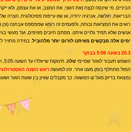
הביניים. מי שינסה לנָצֵח (את השני, את המצב, או את עצמו), ולא ייק
הבריאות, חולשה, אנרגיה ירודה, או שזו עייפות פסיכולוגית. הצרה ש
רואים את המציאות נכוחה, ולפעמים זה רופא שמפספס אבחנה (וכן הל
אנשים שלא תמיד גלויים איתנו. מסתם חיוכים מזויפים, ועד מעשי בגי
ימים אלה מבקשים מאיתנו לזרום יותר מלהוביל
. במידה מחזיר ל
20.3 בשעה 5:06 בבוקר
השמש תעבור לאזור שמיימי
טלה.
המזל מתחלף בזמן מעט אחר. זהו למעשה
ראש השנה האסטרולוגי
נמצאת בדיוק מעל קו המשווה. כך מקבלים שוויון בין שעות האור ושעות חושך (12), ומכאן שמ