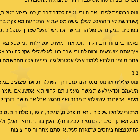
ונוס הרמונית לכירון. אם חיובי, נטייה לסדר דברים, כמו ביצוע מטלות
(שנדרשת לאור ההיבט לעיל), גישה מסייעת או התנהגות מאופקת בחב
בפרטים. במקום הטיפול החיובי שהוזכר, יש "פצע" שצריך לטפל בו. כ
כאמור ביום זה הרבה קורה, וכל אחד מאיתנו עשוי להיות מושפע מאח
איך אתם מושפעים, וכוונו לחיובי שבהיבט ולא לשלילי שקל להיגרר א
אתם מוזמנים לבוא ללמוד אצלי אסטרולוגיה. בימים אלה
ההרשמה ב
3.3
ונוס שלילית אורנוס. מנטייה נרגנת, דרך השתלחות, ועד פיצוצים במ
משעמם, וכדאי לעשות משהו מעניין. רצון לחוויות או אקשן. אם שומר
מעניין, אז יום זה עשוי להיות מהנה ואף מרגש. אבל אם מישהו דורך לנו
מרקורי על הקו של כירון. ראיית פרטים, לוגיקה, היגיון, ויכולת דיוק
אבל מאותן הסיבות גם נטייה לביקורת (כי העין בוחנת ורואה הכל), ו
להתפוצצות ביחסים שתוארה לעיל, או סתם מתח וחוסר יציבות.