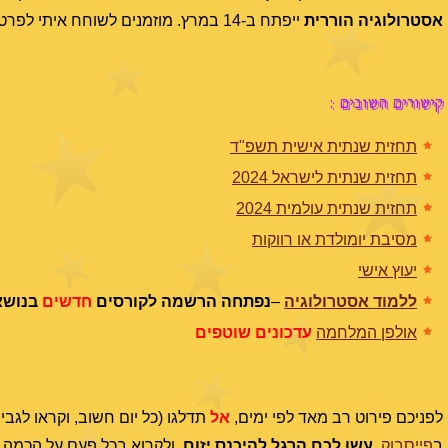
אסטרולוגיה הוררית
ייפתח ב-14 במרץ. מוזמנים לשוחח איתי לפרטים, ומוזמנים לקרוא עוד
קישורים חשובים :
תחזית שנתית אישית תשפ"ד
תחזית שנתית לישראל 2024
תחזית שנתית עולמית 2024
מסיבת יומולדת או רווקות
יעוץ אישי
ללמוד אסטרולוגיה
–
נפתחה הרשמה לקורסים
חדשים
בנושא
אולפן המלחמה
עדכונים שוטפים
לפניכם פירוט רב מאד לפי ימים,
אל
תדלגו (כל יום חשוב, וקראו לגבי
ב
פייסבוק
.
עשו לכם הרגל להיכנס יזום
, ולקרוא בכל פעם על הכמה