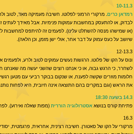
10-11.3
רמדאן כרים
. מרקורי הרמוני לפלוטו. חשיבה מעמיקה מאד, לטוב ו
לבדוק, או להתעסק במחשבות עמוקות פנימיות. אבל מאידך לעתים זה ח
(או שמישהו מנסה להשתלט עלינו). לפעמים זה להיתפס למחשבות לא 
שיושב על כעס עמוק על דבר אחר, אולי ישן מזמן, וכן הלאה).
12-13.3
ונוס על הקו של פלוטו. הרגשות נעשים עמוקים לטוב ולרע, ולפעמים א
לשחרר, כי הרגש גבוה, או כי אנחנו רוצים שהשני יעשה מה שאנחנו חו
חלומות מוזרים שקשה לפענח, או שנקום בבוקר רביעי עם מטען רגשי 
את הראש (וגם במקרים בהם התוצאה אינה חיובית, היא לפחות נותנת
14.3 בשעה 18:30
פתיחת קורס בנושא
אסטרולוגיה הוררית
(מפות שאלה ואירוע). לפ
16.3
מרקורי על הקו של סאטורן. חשיבה רצינית, אחראית, פרגמטית, יסודי