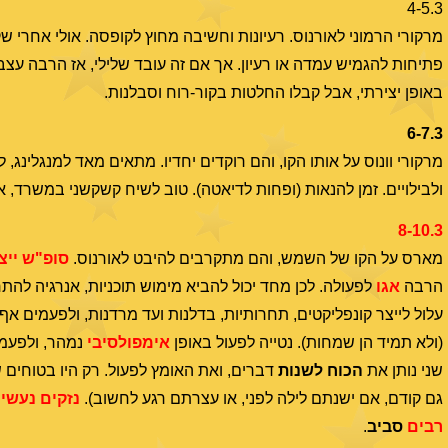
4-5.3
מרקורי הרמוני לאורנוס. רעיונות וחשיבה מחוץ לקופסה. אולי אחרי ש
פתיחות להגמיש עמדה או רעיון. אך אם זה עובד שלילי, אז הרבה עצ
באופן יצירתי, אבל קבלו החלטות בקור-רוח וסבלנות.
6-7.3
מרקורי וונוס על אותו הקו, והם רוקדים יחדיו. מתאים מאד למנגלינג,
ולבילויים. זמן להנאות (ופחות לדיאטה). טוב לשיח קשקשני במשרד, א
8-10.3
מארס על הקו של השמש, והם מתקרבים להיבט לאורנוס.
סופ"ש ייצ
הרבה
אגו
לפעולה. לכן מחד יכול להביא מימוש תוכניות, אנרגיה להת
עלול לייצר קונפליקטים, תחרותיות, בדלנות ועד מרדנות, ולפעמים אף
(ולא תמיד הן שמחות). נטייה לפעול באופן
אימפולסיבי
נמהר, ולפעמ
שני נותן את
הכוח לשנות
דברים, ואת האומץ לפעול. רק היו בטוחים
גם קודם, אם ישנתם לילה לפני, או עצרתם רגע לחשוב).
נזקים נעשי
רבים
סביב
.