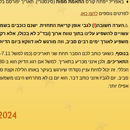
♦ באפריל ייפתח קורס
התאמת מפות
(סינסטרי). תאריך יפורסם בק
לפרטים נוספים
לחצו כאן
.
⚠️
הערה חשובה(
!
) לגבי אופן קריאת התחזית. ישנם כוכבים בשמ
עשויים להשפיע עלינו בתוך טווח ארוך (ובד"כ לא בכולו, אלא רק
משפיע לאורך ימים רבים סביב, וזה מורגש לאו דווקא ביום הדיו
בנוסף
, כשאני כותב לכם הסבר תחת שני תאריכים (כמו למשל 6-7.11), זה בגלל שזמן הדיוק של ההיבט בשמיים נמצא בשעות הערב-לילה
התאריכים
הכללי. זה יכול להיות עניין נקודתי שיורגש בעיקר באותו הלילה וקצת 
סביב. יום לגביו אינני כותב דבר, הוא יום בו לא מתרחש היבט משמעו
אפילו יותר.
024