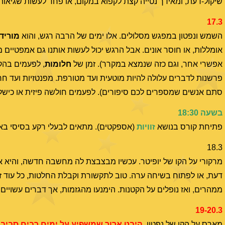
שיקול-דעת, ומאידך נטייה קצת לקפוא במקום, או פחד לעשות שגיאות.
17.3
השמש ונפטון במפגש מסלולים. אלו ימים של הרבה רגש, והוא
מוריד
אומללות, או חוסר אונים. אבל הרגש יכול לעשות אותנו גם אמפטיים מאד,
אפשרי אחר, וגם כזה שנמצא במקרר). זמן של
חלומות
, לפעמים בהק
פרשנות לדברים עלולה להיות מוטעית ועד מטורפת. מפנטזיות ועד חרדו
סתם אנשים שמספרים לכם סיפורים). לפעמים חולשה פיזית או כישלו
בשעה 18:30
פתיחת קורס בנושא
זוויות
(אספקטים). מתאים לבעלי רקע בסיסי בא
18.3
מרקורי על הקו של יופיטר. עכשיו מבצבצת לה מחשבה חדשה, והיא אופט
דעת, או לפתוח בשיחה ערה. טוב לתקשורת וקבלת החלטות, כל עוד ז
ממהרים, ואז נופלים על הקטנות. הימנעו מהגזמות, אך דברים עשויים 
19-20.3
מארס על הקו של נפטון.
היבט ארוך שמשפיע על ימים רבים סביב
.