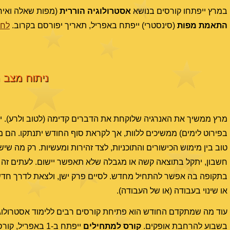
במרץ ייפתחו קורסים בנושא
אסטרולוגיה הוררית
(מפות שאלה ואירו
התאמת מפות
(סינסטרי) ייפתח באפריל, תאריך יפורסם בקרוב.
לחצ
ניתוח מצב הש
מרץ ממשיך את האנרגיה שלוקחת את הדברים קדימה (לטוב ולרע). יחסי
בפירוט לימים) ממשיכים ללוות, אך לקראת סוף החודש יתנתקו. הם מא
טוב בין מימוש הכישורים והתוכניות, לצד זהירות ומעשיות. רק מה שיש
חשבון, יתקל בתוצאה קשה או מגבלה שלא תאפשר יישום. לעתים זה הפ
בתקופה בה אפשר להתחיל מחדש. לסיים פרק ישן, ולצאת לדרך חדשה.
או שינוי בעבודה (או של העבודה).
עוד מה שמתקדם החודש הוא פתיחת קורסים רבים ללימוד אסטרולוגי
בשבוע להרחבת אופקים.
קורס למתחילים
ייפתח ב-1 באפריל, קורס ללימוד