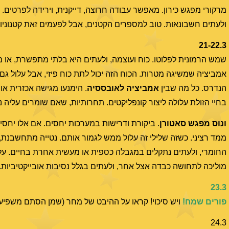
מרקורי מפגש כירון. מאפשר עבודה חרוצה, דייקנית, וירידה לפרטים. 
ולעתים חשבונאות. טוב למספרים הקטנים, אבל לפעמים זאת קטנוניות. 
21-22.3
שמש הרמונית לפלוטו. כוח ועוצמה, ולעתים היא בלתי מתפשרת, או מק
אמביציה שמשיגה מטרות. הכוח הזה יכול לתת כוח פיזי, אבל עלול גם ל
הנדרס. כל מה שבין
אמביציה לאובססיה
. הימנעו מגישה אכזרית או
בחיי הזולת עלולה ליצור קונפליקטים. תחרותיות, שאם שומרים עליה 
ונוס מפגש סאטורן
. ביקורת ודרישות במערכות יחסים. אם אלו יחסים
ממד רציני. כשזה שלילי זה עלול ממש לגמור אותם. נטייה מתחשבנת,
החומרי, ולעתים נתקלים במגבלה כספית או מעשית אחרת בחיים. ע
מוליכה לתחושה כבדה אצל אחר, ולעתים בגלל נסיבות אובייקטיביות.
23.3
פורים שמח!
ויש סיכוי! קראו על ההיבט של מחר (שמן הסתם משפיע
24.3