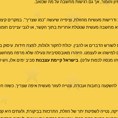
יון והומור, אך גם רגישות מחשבה על מה שכואב.
ודרישות מעשיות מהזולת, וציפייה שיעשה "כמו שצריך". במקרים קיצוני
 היא מחשבה מעשית שנוטלת אחריות בתוך הקשר, או לגבי עניינים חומר
 לשורש הדברים או להבין. יכולת לחקור ולגלות, לפצח חידות. עיסוק
ים למישהו או לעצמנו. היזהרו מאובססיביות ונעילה שלא מרפה ממחשב
 מנסה לכפות עלינו).
בישראל קיימת עצבנות
סביב ימים אלו, ויש 
 להשקעה בחובות ועבודה, ונטייה לעזור מעשית איפה שצריך. כשזה חס
יקה, נטייה לשפיטת יתר של הזולת, התרכזות בביקורת, ולעתים היא ק