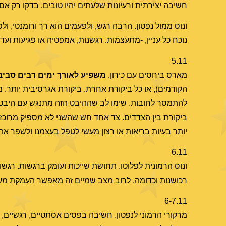
חשיבה יצירתית ורעיונות שלעתים יהיו טובים. בדקו רק אם
ונוס ממול נפטון. הרבה רגש, ולפעמים הוא רך ורומנטי, ול
נוכח כל עניין, -מתעצמות. רגשנות, אמפטיה או פגיעות ועד
5.11
מארס ביחסים עם כירון.
משפיע לאורך
ימים רבים סביב
הקודמים), או כל ביקורת אחרת. ביקורת אגרסיבית יותר. מ
להתמסר לחובות. שימו לב שההיבט הזה מתנגש עם היבטי ה
ביקורת בין הצדדים. צד אחד חש שהשני לא מספיק מרוכז, ר
יותר בעיות בריאות או רצון מעשי לטפל בעצמנו ולשפר את
6.11
ונוס הרמונית לפלוטו. תחושת שייכות ועומק ברגשות. רגשו
רכושנות וכדומה. לרוב מצב שמיים זה מאפשר העמקת מע
6-7.11
מרקורי הרמוני לנפטון. חשיבה בפסים אסתטיים, רגשיים, 