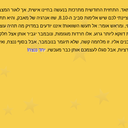
אד. התחזית החודשית מתרכזת בנעשה בחיינו אישית, אך לאור המצב
לנעשה במדינה בנקודות החשובות. גם באוקטובר חרגתי וציינתי לכם שיש אלימות סביב ה-8.10, 
, ומראש אומר: אל תעשו השוואות! איננו יודעים במדויק מה תהיה עו
יך לצפות דווקא ליותר גרוע. אלו חרדות מוגזמות, ונובמבר יגביר אותן אצל ח
ם אליו. זו מלחמה קשה, שלא תיגמר בנובמבר, אבל בסוף ננצח, ואין על
רציות, אבל סגלו לעצמכם אותן כבר מעכשיו.
יחד ננצח!