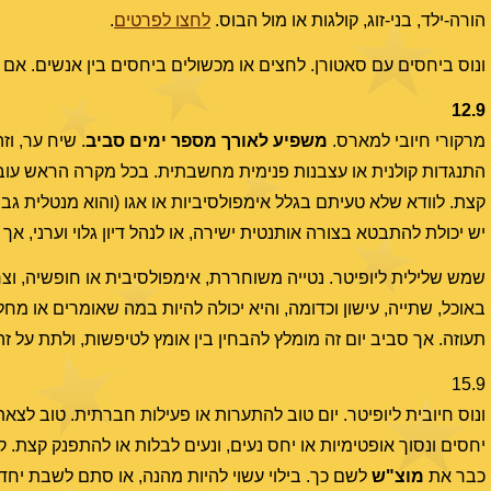
הורה-ילד, בני-זוג, קולגות או מול הבוס.
לחצו לפרטים
.
ונוס ביחסים עם סאטורן. לחצים או מכשולים ביחסים בין אנשים. אם זה
12.9
מרקורי חיובי למארס.
משפיע לאורך מספר ימים סביב
. שיח ער, וז
התנגדות קולנית או עצבנות פנימית מחשבתית. בכל מקרה הראש עובד,
קצת. לוודא שלא טעיתם בגלל אימפולסיביות או אגו (והוא מנטלית גבו
יש יכולת להתבטא בצורה אותנטית ישירה, או לנהל דיון גלוי וערני, אך
שמש שלילית ליופיטר. נטייה משוחררת, אימפולסיבית או חופשיה, וצרי
באוכל, שתייה, עישון וכדומה, והיא יכולה להיות במה שאומרים או מחלי
תעוזה. אך סביב יום זה מומלץ להבחין בין אומץ לטיפשות, ולתת על ז
15.9
ונוס חיובית ליופיטר. יום טוב להתערות או פעילות חברתית. טוב לצאת
יחסים ונסוך אופטימיות או יחס נעים, ונעים לבלות או להתפנק קצת.
כבר את
מוצ"ש
לשם כך. בילוי עשוי להיות מהנה, או סתם לשבת יחד.