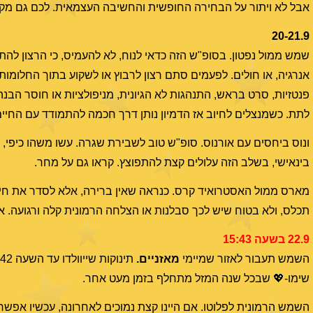
אבל לא ויתור על הבחירה החופשית והחשיבה העצמאית. לכם גם מקוריו
20-21.9
שמש ממול נפטון. בסופ"ש הזה כדאי לנוח, לא להעמיס, כי הרצון להתפנק,
אנרגיה, או חולים. לפעמים סתם רצון לרבוץ או לשקוע בתוך החלומות 
פנטזיות, סרט בראש, התנהגות לא הגיונית, מניפולציות או חוסר הבנה. 
לתת. כשמנצלים לחיוב אז הדמיון נותן דרך חכמה להתמודד עם החיים,
ונוס ביחסים עם אורנוס. סופ"ש טוב לשבירת שגרה. עשו משהו כיפי, 
בינאישי, בשלב הזה עלולים קצת להתפוצץ. קראו גם על מחר.
מארס ממול האסטרואיד קרס. כנראה שאין ברירה, אלא לסדר את חיי ה
תכלס, ולא בטוח שיש לכך סבלנות או הצלחה הרמונית קלה ורגועה. א
22.9 בשעה 15:43
השמש תעבור לאזור שמיימי
מאזניים
.
שימו-💖 שבכל שנה המזל מתחלף בזמן מעט אחר.
השמש הרמונית לפלוטו. אם היינו קצת נמוכים לאחרונה, עכשיו אפשר 