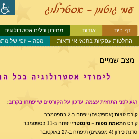
דף בית
אודות
מחירון וכלים אסטרולוגים
החלטות עסקיות בתנאי אי ודאות
מפה – יופי של מתנ
מצב שמיים
לימודי אסטרולוגיה בכל הר
רגע לפני התחזית עצמה, עדכון על הקורסים שייפתחו בקרוב
:
קורס
זוויות
(אספקטים) ייפתח ב-2 בספטמבר
קורס
התאמת מפות
– סינסטרי
ייפתח ב-11 בספטמבר
סדנת
כירון
(4 מפגשים) תיפתח ב-27 באוקטובר