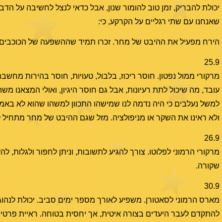
יכולת להבריק, זמן טוב להומור שנון, אבל כדאי לנצל לחשיבה על הדבר
שאנחנו עם שתי רגליים על הקרקע, כי:
הירח מפעיל את ההיבט של מחר. זכרו תמיד שההשפעה של הכוכבים אי
25.9
מרקורי ממול נפטון. חוסר ריכוז, בלבול, טעויות, חוסר בהירות מחשב
עובד, מה שיכול לתת רעיונות, אבל גם חוסר היגיון, ואולי המצאנו משה
למשל נעלבים כי היה נדמה לנו שמישהו התכוון למשהו שהוא לא באמת
ולא ראינו את השקר או מניפולציה. מזל שגם ההיבט של מחר מתחיל ל
26.9
מרקורי הרמוני לפלוטו. צורך להגיע לתשובות, וניתן לחפור ולגלות, ל
שקורה.
30.9
מארס הרמוני לסאטורן. משפיע לאורך מספר ימים סביב. יכולת לנהוג
להתקדם לעבר היעדים בצורה איטית, אך יחסית בטוחה. ראיית פרטים,