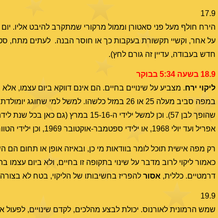
17.9
הירח חולף מעל פני סאטורן וממול מרקורי שמתקרב להיבט אליו. יום 
על אחר, וקשיי תקשורת בעקבות כך או חוסר הבנה. לעתים מתח, סטר
חדש בעבודה, עדיין זה גורם לחץ).
18.9 בשעה 5:34 בבוקר
ליקוי ירח
. מצביע על שינויים בחיים. הם אינם דווקא ביום עצמו, אלא
במפה סביב מעלה 25 או 26 במזל כלשהו. למשל למ
אפריל ועד יולי 1968, או ילידי ספטמבר-אוקטובר 1969, וכן ילידי הטווח שבין מרץ ועד לאוגוסט 1970, ועוד רבים-רבים
רק מפה אישית תוכל לומר בוודאות מי כן, ובאיזה אופן או תחום הם הש
כאמור ליקוי לרוב מדבר על שינוי בתקופה זו בחיים, ולא ביום עצמו בה
דרמטיים. כללית,
אסור
להפריז בחשיבותו של הליקוי, בטח לא בצורה 
19.9
שמש הרמונית לאורנוס. יכולת לבצע מהלכים, לקדם שינויים, לפעול 