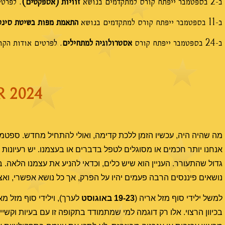
ב-2 בספטמבר ייפתח קורס למתקדמים בנושא
זוויות (אספקטים)
. לפרט
ב-11 בספטמבר ייפתח קורס למתקדמים בנושא
התאמת מפות בשיטת סינס
ב-24 בספטמבר ייפתח קורס
אסטרולוגיה למתחילים
. לפרטים אודות הק
 2024
מה שהיה היה, עכשיו הזמן ללכת קדימה, ואולי להתחיל מחדש. ספטמב
אנחנו יותר חכמים או מסוגלים לטפל בדברים או בעצמנו. יש רעיונות 
גדול שהתעורר. העניין הוא שיש כלים, וכדאי להניע את עצמנו הלאה. ב
נושאים פיננסים הרבה פעמים יהיו על הפרק, אך כל נושא אפשרי, ואצ
למשל ילידי סוף מזל אריה (
19-23 באוגוסט
לערך), וילידי סוף מזל מאז
בכיוון הרצוי. אלו רק דוגמה למי שמתמודד בתקופה זו עם בעיות וקשי