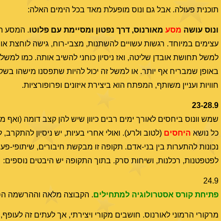
תוכנית פעולה. אבל גם ונוס מופעלת מאד בכל הימים האלה:
ונוס עושה
מסע
מאורנוס, דרך נפטון ומסיימת עם פלוטו
. המסע הע
עצימים במיוחד. רגשות עשויים להשתנות, מצבי-רוח, גישה לוחצת או ר
למשל תחושת אובדן שליטה, ואז ניסיון כוחני להשיב אותה. כמו למש
באופן שמבריח אף יותר. או למשל זה יכול להיות שתפסנו מישהו בשקר, 
חוויות ועניין משותף, המפתח הוא ביצירת איזונים ופרופורציות.
23-28.9
שמש וונוס ביחסים לאורך ימים רבים כיוון שיש להן קצב דומה (ואף 
כל נושא
היחסים
(לטוב ולרע). ואולי אחרי בעיות, יש ניסיון להתקרב
נכונות להתערות בין בני-אדם. תקופה זו מבקשת חיבורים, שיתופי-פעו
לפטפטנות, רכלנות, ושיחות סרק. בתוך התקופה יש היבטים נוספים:
24.9
פתיחת קורס אסטרולוגיה למתחילים
. הקבוצה מלאה וההרשמה הסת
מרקורי הרמוני לאורנוס. חושבים מקורי ויצירתי, אך לעתים זה לעופף