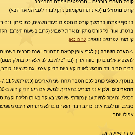
קורס
מעברי כוכבים – טרנזיטים
ייפתח בנובמבר
קורס
מתחילים
(לא נותרו מקומות, ניתן לברר לגבי המועד הבא)
בנוסף ייפתחו בהמשך קורסים נוספים בעוד נושאים, כמו כירון, זנב-רא
ברטרו, ועוד. כל קורס מתקיים אחת לשבוע (לרוב בשעות הערב). הקד
קיימות. לפרטים נוספים
לחצו כאן
.
⚠️
הערה חשובה
(
!
) לגבי אופן קריאת התחזית. ישנם כוכבים בשמיים
להשפיע עלינו בתוך טווח ארוך (ובד"כ לא בכולו, אלא רק בחלק ממנו)
רבים סביב, וזה מורגש לאו דווקא ביום הדיוק עצמו. גם כשאינני כות
בנוסף
, כשאני כותב לכם הסבר תחת שני תאריכים (כמו למשל 6-7.11), זה בגלל שזמן הדיוק של ההיבט בשמיים נמצא בשעות הערב-לילה
התאריכים
הכללי. זה יכול להיות עניין נקודתי שיורגש בעיקר באותו הלילה וקצת 
סביב. יום לגביו אינני כותב דבר, הוא יום בו לא מתרחש היבט משמעו
אפילו יותר.
גם בפייסבוק