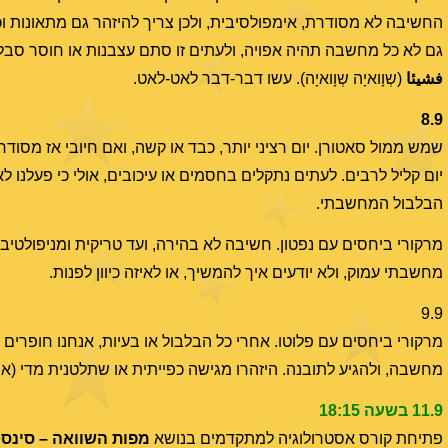
החשיבה לא מסודרת, אימפולסיבית, ולכן צריך להיזהר גם מתאונות וכ
גם לא כל מחשבה תהיה אפויה, ולעתים זו סתם עצבנות או חוסר סבלנ
فشيئا
(שְוָואיָה שְוָואיָה). עשו דבר-דבר לאט-לאט.
8.9
שמש ממול סאטורן. יום רציני יותר, כבד או קשה, ואם חיובי אז מסו
יום קליל לרבים. לעתים נתקלים בחסמים או עיכובים, אולי כי פעלנו
הבלבול המחשבתי.
מרקורי ביחסים עם נפטון. חשיבה לא בהירה, ועד טריקית ומניפולטיבית.
מחשבתי עמוק, ולא יודעים איך להמשיך, או לאיזה כיוון לפנות.
9.9
מרקורי ביחסים עם פלוטו. אחרי כל הבלבול או בעיות, אנחנו חופרים
מחשבה, ולהגיע לתובנה. היזהרו מגישה כפייתית או שתלטנית מדי (או
11.9 בשעה 18:15
פתיחת קורס אסטרולוגיה למתקדמים בנושא
מפות השוואה – סינסט