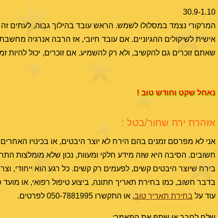
30.9-1.10
המרקורי נצמד במסלולו לשמש. הראש עובד בהילוך גבוה, לעתים זה יוצ
אישית לשיקולים ההגיוניים. אם עובד חיובי, אז הרבה אנרגיה מחשבת
שאתם זוכרים גם להקשיב, ולא רק להשמיע. אם זוכרים, יכול להיות זמן 
נאחל שקט וחודש טוב !
אזהרת ירח שחור/בטל :
חשובים. הסיבה היא שזה מידע חלקי ומעוות, נכון שלא מומלצות התח
בירח שיוצר היבטים קשים, לפעמים רק קשים. כל רגע הוא ייחודי, וצר
בדבר חשוב, כמו בחירת תאריך חתונה, ביצוע טיפול רפואי, או מוע
עוד על
בחירת תאריך טוב
, או התקשרו 050-7881995 לפרטים.
שלח לחבר או שתף את המאמר: