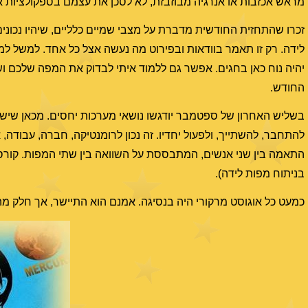
מראש אכזבות או אנרגיה מבוזבזת, לא לסכן את עצמם בספקולציות או
זכרו שהתחזית החודשית מדברת על מצבי שמיים כלליים, שיהיו נכוני
לידה. רק זו תאמר בוודאות ובפירוט מה נעשה אצל כל אחד. למשל למ
החודש.
בשליש האחרון של ספטמבר יודגשו נושאי מערכות יחסים. מכאן שיש י
להתחבר, להשתייך, ולפעול יחדיו. זה נכון לרומנטיקה, חברה, עבודה
בניתוח מפות לידה).
כמעט כל אוגוסט מרקורי היה בנסיגה. אמנם הוא התיישר, אך חלק מ