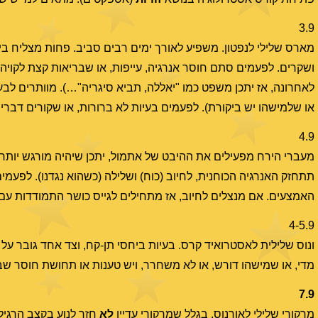
3.9
מארס שלילי לנפטון. משפיע לאורך ימים רבים סביב. פחות מצליח בימ
ושקרים. לפעמים סתם חוסר אנרגיה, עייפות, או שבריאות קצת לקו
לאחרונה, אז יתכן משפט כמו "יאללה, תביא סיגריה"…). מוותרים לבעיות
או שלמישהו יש ביקורת). לפעמים בעיות לא ברורות, או שקורים דברים 
4.9
מעברי הירח מפעילים את ההיבט של אתמול, יתכן שיהיה מורגש יותר 
תתחזק האנרגיה הכוחנית, לחיוב (כוח) ושלילה (כשהוא נגדנו). לפע
האמצעים. אם מנצלים לחיוב, אז מתחילים לגייס כושר התמודדות עם 
4-5.9
ונוס שלילית לאסטרואיד קרס. בעיות ביחסי תן-קח, וצד אחד גובר על ה
מדי, או שמישהו דורש, או לא משחרר, ויש טענות או תחושת חוסר שבי
7.9
מרקורי שלילי לאורנוס. בגלל שמרקורי עדיין
לא
חזר לנוע בקצב הרגיל 