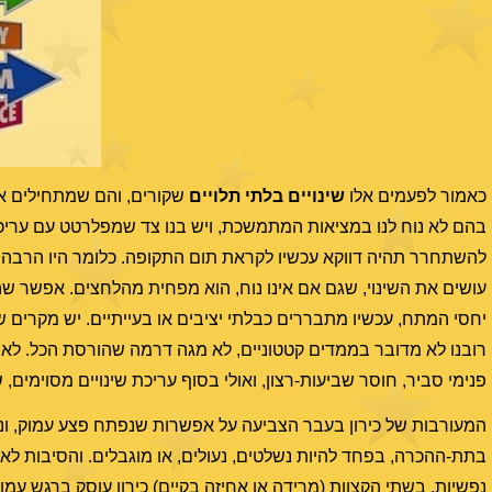
כאמור לפעמים אלו
שינויים בלתי תלויים
שקורים, והם שמתחילים את
בהם לא נוח לנו במציאות המתמשכת, ויש בנו צד שמפלרטט עם עריכ
עושים את השינוי, שגם אם אינו נוח, הוא מפחית מהלחצים. אפשר שהשי
יחסי המתח, עכשיו מתבררים כבלתי יציבים או בעייתיים. יש מקרים שש
רובנו לא מדובר בממדים קטטוניים, לא מגה דרמה שהורסת הכל. לא על
פנימי סביר, חוסר שביעות-רצון, ואולי בסוף עריכת שינויים מסוימים
המעורבות של כירון בעבר הצביעה על אפשרות שנפתח פצע עמוק, וניס
בתת-ההכרה, בפחד להיות נשלטים, נעולים, או מוגבלים. והסיבות לאח
נפשיות. בשתי הקצוות (מרידה או אחיזה בקיים) כירון עוסק ברגש עמו