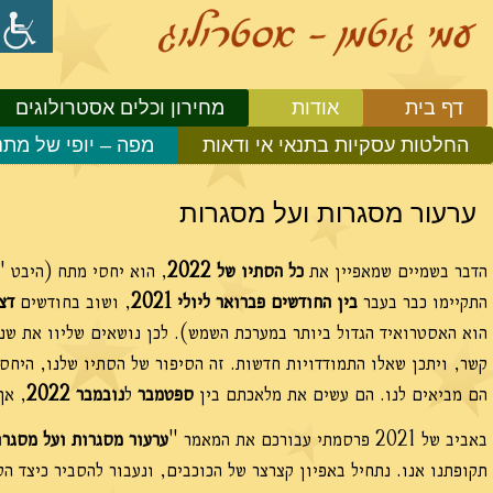
דף בית
אודות
מחירון וכלים אסטרולוגים
החלטות עסקיות בתנאי אי ודאות
מפה – יופי של מתנ
ערעור מסגרות ועל מסגרות
הדבר בשמיים שמאפיין את
כל הסתיו של 2022
, הוא יחסי מתח (היבט "מ
התקיימו כבר בעבר
בין החודשים
פברואר ליולי 2021
, ושוב בחודשים
דצמבר 1
קשר, ויתכן שאלו התמודדויות חדשות. זה הסיפור של הסתיו שלנו, היחס
הם מביאים לנו. הם עשים את מלאכתם בין
ספטמבר
ל
נובמבר
2022
, אך
באביב של 2021 פרסמתי עבורכם את המאמר "
ערעור מסגרות ועל מסגרו
תקופתנו אנו. נתחיל באפיון קצרצר של הכוכבים, ונעבור להסביר כיצד הק