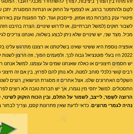
זהו מתח בין הצורך ביציבות, לצורך להשתחרר מכבלי העבר. המסגרת 
לקום ולהתפטר ברגע, או לצפצף על החוק או הנחיות המסגרת. יתכן ש
פיטורי ענק בחברות כמו אמזון, פייסבוק ועוד, לצד הפגנות ענק באירו
לשבור חוקים (למשל חברתיים), או לדרוש שינויים. הצרה בהיבט הזה
מכיל. מצד שני, יש שינויים שלא ניתן לבצע בשלווה, ואנחנו צריכים 
2022 היו בעלי פוטנציאל גבוה לכך. ולפעמים הפוך, וזה הרצון לשנ
יש חסמים חיצוניים או כאלה שאנחנו שמים על עצמנו. למשל אנחנו 
רבים קושי כלכלי סוחב למטה, ולא נותן להם לפרוץ, בין אם זה חיצונ
השקלים האחרונים שלנו. אצל אחרים זו מסגרת הנישואין, רוצים לשנות
התסכולים. למשל יחסי מין נגמרו, אך יש חברות טובה ולא רוצים לפרק
הרוצה לשָמֶר, לייצב, לשמור על התלם, ובין הכוח הזקוק לשינוי, 
נהיה לגמרי מרוצים
. כדאי לדעת שאין פתרונות קסם, וצריך לבחור בי