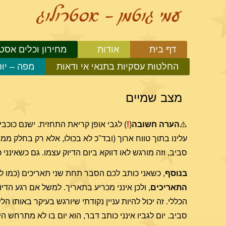
דף בית
אודות
מחירון וכלים אסטר
החלטות עסקיות בתנאי אי ודאות
מפה – יו
מצב שמיים
⚠️
הערה חשובה
(
!
) לגבי אופן קריאת התחזית. ישנם כוכב
עלינו בתוך טווח ארוך (ובד"כ לא בכולו, אלא רק בחלק ממנ
סביב, וזה מורגש לאו דווקא ביום הדיוק עצמו. גם כשאיננ
בנוסף
, כשאני כותב לכם הסבר תחת שני תאריכים (כמו למשל 6-7.11), זה בגלל שזמן הדיוק של ההיבט בשמיים נמצא בשעו
התאריכים
הכללי. זה יכול להיות עניין נקודתי שיורגש בעיקר באותו ה
סביב. יום לגביו אינני כותב דבר, הוא יום בו לא מתרחש 