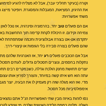
וקורה (בעיקר תהליכי עבר), אבל לא מצליח להגיע למימוש 
את ההיגיון, המציאות, המגבלות והמסגרת. ויופיטר מייצג ח
משתי אפשרויות:
אם הם פועלים
טוב
יחד, בהרמוניה וסינרגיה, אז נוכל לאזן
צמיחה וקידום. זו היכולת לקחת קדימה תוך התחשבות בא
יתקדמו אט-אט בצורה אבולוציונית וחכמה שמתפתחת לאיטה,
שהם פועלים בצורה סבירה בלי הגזמות או קיצורי-דרך.
אבל אם הכוכבים פועלים
רע
יחד, אז האנרגיות שלהם מתנ
נתקלות בחסמים, ונוצרים תסכולים גדולים. לעתים תסכול
יוצרים תחושת מחנק הולכת וגדלה, כשבמקרים רבים תתפ
עתה הוא חש איתו קשה במיוחד, והצורך לפרוץ אותו עצום.
מדי. ואז הוא מגלה שזה רק מעמיק לו את הבעיה, יוצר מג
אימפולסיביות מכל תסכול.
נסו לזהות באיזה מבין שתי האפשרויות הנ"ל אתם נמצאים