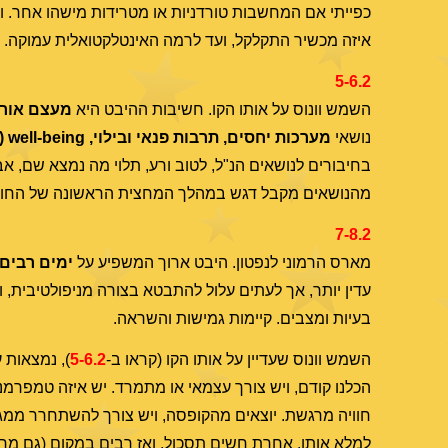
כפייתי אם המחשבות טורדניות או מטרידות מישהו אחר. ות
איזה מכשיר התקלקל, ועד לרמה האינטלקטואלית עמוקה. ב
5-6.2
השמש וונוס על אותו הקו. חשיבות ההיבט היא
מעצם אורכ
נושאי
מערכות יחסים, תרבות פנאי ובילוי,
well-being
(
בחיבורים לנושאים הנ"ל, לטוב ורע, תלוי מה נמצא שם, א
מהנושאים מקבל דגש במהלך המחצית הראשונה של החודש. צ
7-8.2
מארס הרמוני לנפטון. היבט ארוך המשפיע על
ימים רבים
עדין יותר, אך לעתים עלול להתבטא בצורה מניפולטיבית, ו
בעיות ומצבים. קיימות גמישות והשראה.
השמש וונוס שעדיין על אותו הקו (קראו ב-
5-6.2
), נמצאות 
הכלנו קודם, ויש צורך עצמאי או מתמרד. יש איזה טמפרמנט
חוויה מרגשת. יוצאים מהקופסה, ויש צורך להשתחרר ממגבל
למלא אותו. אחרת חשים תסכול, ואז רבים במקום (גם מריבו