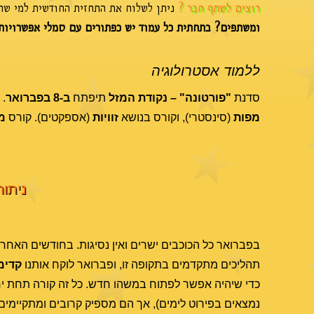
רוצים לשתף חבר ?
ניתן לשלוח את התחזית החודשית למי שתר
ומשתפים? בתחתית כל עמוד יש כפתורים עם סמלי אפשרויות
ללמוד אסטרולוגיה
סדנת
"פורטונה" – נקודת המזל
תיפתח
ב-8 בפברואר
. 
מפות
(סינסטרי), וקורס בנושא
זוויות
(אספקטים). קורס
מ
ניתוח
בפברואר כל הכוכבים ישרים ואין נסיגות. בחודשים האחרו
תהליכים מתקדמים בתקופה זו, ופברואר לוקח אותנו
קדימ
כדי שיהיה אפשר לפתוח במשהו חדש. כל זה קורה תחת יחסי
נמצאים בפירוט לימים), אך הם מספיק קרובים ומתקיימים