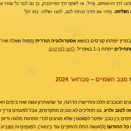
צו דרך הוואטספ, מייל, או לשתף דרך הפייסבוק
.
כך גם לגבי כל עמוד א
 השליחה.
בחרו את הדרך הנוחה לכם, לחצו ושלחו. נוח וקל.
במרץ ייפתחו קורסים בנושא
אסטרולוגיה הוררית
(מפות שאלה ואירו
תחילים
ייפתח ב-1 באפריל.
לחצו לפרטים
.
 מצב השמיים – פברואר 2024
נים הכוכבים הלכו והתיישרו הדרגה, עד שהאחרון עשה זאת בימים האחר
ה לטוב ולרע
. גם תהליכים לא טובים מתקדמים, אבל לפעמים צריך 
ם בין כוכב יופיטר לסאטורן שלא מגיעים לכדי התהוות מלאה ודיוק 
כל החודש!
(למעשה החלו להתקיים עוד בינואר). לפעמים זה מצביע