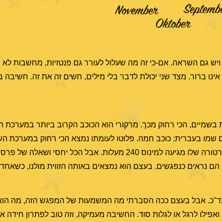
 ויש גם השראה. אם-כי זה מה שעלול לעורר גם פנטזיות, מחשבות לא הג
נו ברור. מצד שני יכולת לדבר בלי מילים, חשים זה את זה. חשיבה ב
ת בשמיים, הכי רחוק מכך. מרקורי הוא הכוכב הקרוב ביותר במערכת
40 מעלות צלזיוס. מכאן גם שמו בעברית: כוכב חמה. פלוטו לעומתו נמצא הכי רחוק במער
שממרחק כה רב, עדיין קשור בה ומסתובב סביבה. הטמפרטורה שלו מגיעה למינוס 240 מעלות. אבל הכל 
, הם נראים כנפגשים. בעצם הוא נמצאים באותה הזווית מולנו, כשאחד
 בד"כ. אבל בעצם ככה הסברתי מה המשמעות של המפגש הזה, מה הוא
 ואפילו לרגל או לגלות סוד. החשיבה מעמיקה, וזה טוב לפתרון חידה או