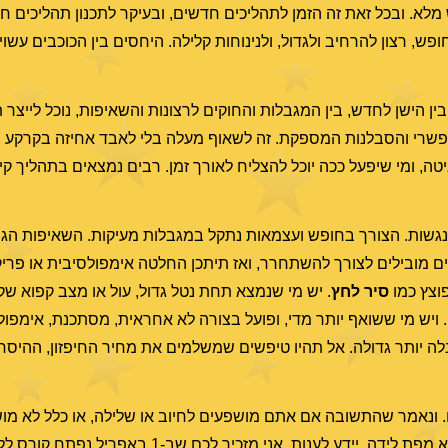
מלא. ובכל זאת זה הזמן לתהליכים חדשים, ובעיקר לתכנון תהליכים ח
ופש, רצון להרחיב ולגדול, ולנינוחות קלילה. היחסים בין הכוכבים עש
 בין הישן לחדש, בין המגבלות והחוקים לרצונות והשאיפות, נוכל לייצר
פשרי והסבלנות המספקת. זה לשאוף מעלה בלי לאבד אחיזה בקרקע ה
 ומי שיפעל ככה יוכל להצליח לאורך זמן. רבים נמצאים בתהליך קידו
גשות. הצורך בחופש ועצמאות נתקל במגבלות מעיקות. השאיפות הגבו
ים מובילים לצורך להשתחרר, ואז תיתכן החלטה אימפולסיבית או פרי
וצץ כמו
סיר לחץ
. יש מי שנמצא תחת נטל גדול, עול או מצב קפוא 
 ויש מי ששואף יותר מדי, ופועל בצורה לא אחראית, מסתכנת, אימפול
בלה יותר גדולה. אל תהיו טיפשים שמשלמים את מחיר החיפזון, ההיסחפ
. ונאמר שהתשובה אם אתם מושפעים לחיוב או שלילה, או כלל לא מו
האלה, תלויה במפת הלידה האישית שלכם. מי שיודע לקרוא מפת לידה, יידע לענות.