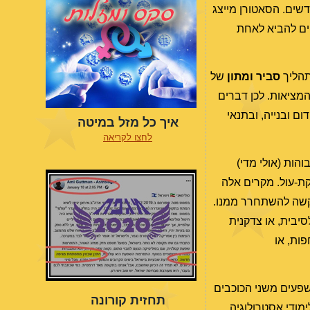
דשים. הסאטורן מייצג
ויים להביא לאחת
 תהליך
סביר ומתון
של
מציאות. לכן דברים
ם ובנייה, ובתנאי
איך כל מזל במיטה
לחצו לקריאה
הות (אולי מדי)
קת-עול. מקרים אלה
שקשה להשתחרר ממנו.
סיבית, או צדקנית
ות, או
שפעים משני הכוכבים
תחזית קורונה
 אני מזכיר לכם שב-1 באפריל נפתח קורס ללימודי אסטרולוגיה