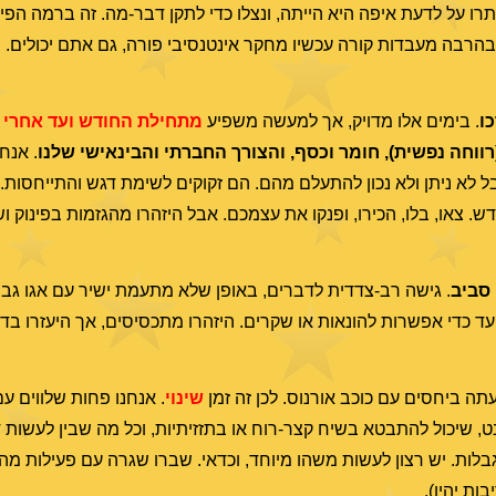
רו על לדעת איפה היא הייתה, ונצלו כדי לתקן דבר-מה. זה ברמה הפיז
הרבה מעבדות קורה עכשיו מחקר אינטנסיבי פורה, גם אתם יכולים.
ו
. בימים אלו מדויק, אך למעשה משפיע
מתחילת החודש ועד אחרי 
רווחה נפשית
), חומר וכסף, והצורך החברתי והבינאישי שלנו
. אנח
בל לא ניתן ולא נכון להתעלם מהם. הם זקוקים לשימת דגש והתייחסות
או, בלו, הכירו, ופנקו את עצמכם. אבל היזהרו מהגזמות בפינוק ו
 סביב
. גישה רב-צדדית לדברים, באופן שלא מתעמת ישיר עם אגו גבוה
עד כדי אפשרות להונאות או שקרים. היזהרו מתכסיסים, אך היעזרו בדמי
עתה ביחסים עם כוכב אורנוס. לכן זה זמן
שינוי
. אנחנו פחות שלווים ע
, שיכול להתבטא בשיח קצר-רוח או בתזזיתיות, וכל מה שבין לעשות דר
ות. יש רצון לעשות משהו מיוחד, וכדאי. שברו שגרה עם פעילות מהנה,
ת יהיו).