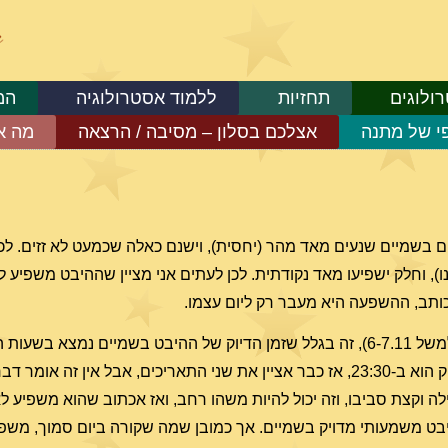
ולוגים
תחזיות
ללמוד אסטרולוגיה
המ
פי של מתנה
אצלכם בסלון – מסיבה / הרצאה
מה א
ים בשמיים שנעים מאד מהר (יחסית), וישנם כאלה שכמעט לא זזים. לכ
ו), וחלק ישפיעו מאד נקודתית. לכן לעתים אני מציין שההיבט משפיע ל
י כותב, ההשפעה היא מעבר רק ליום עצמו.
ת הערב-לילה
, ולכן אינני מכריע בתאריך. למשל אם רגע הדיוק הוא ב-23:30, אז כבר אציין את שני התאריכים, אבל 
לילה וקצת סביבו, וזה יכול להיות משהו רחב, ואז אכתוב שהוא משפיע ל
היבט משמעותי מדויק בשמיים. אך כמובן שמה שקורה ביום סמוך, משפי