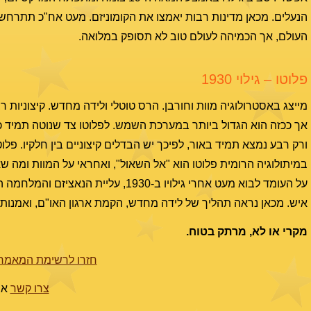
הנעלים. מכאן מדינות רבות יאמצו את הקומוניזם. מעט אח"כ תתרח
העולם, אך הכמיהה לעולם טוב לא תסופק במלואה.
פלוטו – גילוי 1930
אך ככזה הוא הגדול ביותר במערכת השמש. לפלוטו צד שנוטה תמיד 
ורק רבע נמצא תמיד באור, לפיכך יש הבדלים קיצוניים בין חלקיו. פלו
במיתולוגיה הרומית פלוטו הוא "אל השאול", ואחראי על המוות ומה ש
איש. מכאן נראה תהליך של לידה מחדש, הקמת ארגון האו"ם, ואמנות ל
מקרי או לא, מרתק בטוח.
חזרו לרשימת המאמרי
צרו קשר
או צל