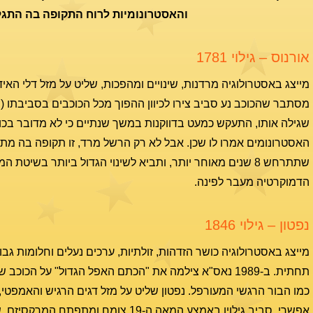
והאסטרונומיות לרוח התקופה בה התגל
אורנוס – גילוי 1781
מייצג באסטרולוגיה מרדנות, שינויים ומהפכות, שליט על מזל דלי האיד
מסתבר שהכוכב נע סביב צירו לכיוון ההפוך מכל הכוכבים בסביבתו (ו
שגילה אותו, התעקש כמעט בדווקנות במשך שנתיים כי לא מדובר בכוכ
האסטרונומים אמרו לו שכן. אבל לא רק הרשל מרד, זו תקופה בה 
שתתרחש 8 שנים מאוחר יותר, ותביא לשינוי הגדול ביותר בשיטת
הדמוקרטיה מעבר לפינה.
נפטון – גילוי 1846
מייצג באסטרולוגיה כושר הזדהות, זולתיות, ערכים נעלים וחלומות גב
תחתית. ב-1989 נאס"א צילמה את "הכתם האפל הגדול" על 
כמו הבור הרגשי המעורפל. נפטון שליט על מזל דגים הרגיש והאמפטי,
אפשרי. סביב גילויו באמצע המאה ה-19 