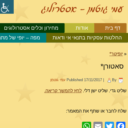
דף בית
אודות
מחירון וכלים אסטרולוגים
החלטות עסקיות בתנאי אי ודאות
מפה – יופי של מתנ
«
יופיטר*
סאטורן*
By
|
17/11/2017
Published
עמי גוטמן
שליט גדי. שליט ישן דלי.
לחץ להמשך קריאה.
שלח לחבר או שתף את המאמר:
WhatsApp
Email
Facebook
Twitter