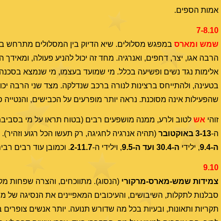
אמות הספים.
7-8.10
שמש ומארס
במפגש מסלולים. שיא הדיוק בין המסלולים מתרחש בל
הרבה אגו, יצר, דחפים, ואנרגיה. מחד זה יכול להניע פעולה, ומאידך 
אלימות נגד נשים ופשיעה בכלל. מי שמועד בעצמו, מי שנמצא בסכנה,
בטעינה, ולהתייחס ברצינות לנורה ברכב שנדלקה. מצד שני הרבה יכו
שהפעילות אינה מסוכנת. נראה יותר מופרעים על הכבישים, והנטייה פזי
זוהי
אש
לטוב ולרע, ממנה מושפעים רבים (בטוח תראו על מי בסביבתכ
ה-
3-13
באוקטובר
(תהיה אנרגיה לחגיגה, רק תעשו הכל רגוע וזהיר). 
ה-9.4
, ילידי
ה-30.4 ועד ה-9.5
, וילידי ה-
2-11.7
. וכמובן עוד רבים רב
9.10
צמידות שמש-מארס-מרקורי
(הנסוג). מתווכחים, והצרה שפחות מק
סבלנות לתקלות, השיבושים, והעיכובים המאפיינים את הנסיגה של מרקו
תקריות ותאונות, ובעיות בכל מה שדורש תנועה. יותר אנשים צופרים 