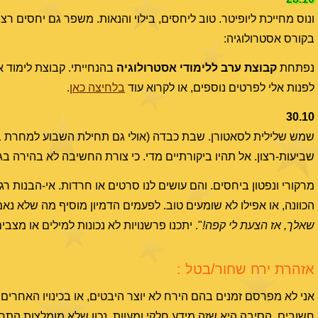
ונוס מחייכת ליופיטר. טוב ליחסים, בילוי והנאות. משפר גם יחסים רצינ
בקורס אסטרולוגיה:
נפתחת
קבוצת ערב ללימודי אסטרולוגיה
בהנחייתי. קבוצת לימוד א
לפנות אלי לפרטים נוספים, או לקרוא עוד
בלחיצה כאן
.
30.10
שמש שלילית לסאטורן. שבת כבדה (אולי גם תחילת השבוע למחרת בבו
שביעות-רצון. אל תהיו ביקורתיים מדי. כי צורת החשיבה לא בהירה ב
מרקורי ונפטון ביחסים. והם עושים לנו סרטים או חרדות. אי-הבנות ר
הכוונה, או אפילו לא שומעים טוב. לפעמים הדמיון מוסיף מה שלא נאמר
שאלך, אז הצעת לי קפה!
". יתכנו פרשנויות לא נכונות למילים או מצבים,
אזהרת ירח שחור/בטל :
חשובים. הסיבה היא שזה מידע חלקי ומעוות, נכון שלא מומלצות התח