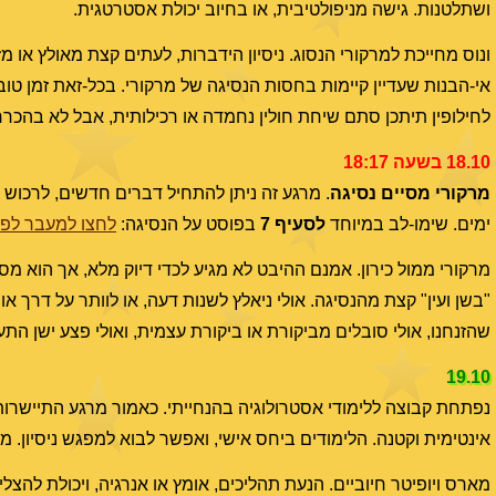
ושתלטנות. גישה מניפולטיבית, או בחיוב יכולת אסטרטגית.
ונוס מחייכת למרקורי הנסוג. ניסיון הידברות, לעתים קצת מאולץ או 
אי-הבנות שעדיין קיימות בחסות הנסיגה של מרקורי. בכל-זאת זמן טו
לחילופין תיתכן סתם שיחת חולין נחמדה או רכילותית, אבל לא בהכר
18.10 בשעה 18:17
מרקורי מסיים נסיגה
. מרגע זה ניתן להתחיל דברים חדשים, לרכוש מ
ימים. שימו-לב במיוחד
לסעיף
7
בפוסט על הנסיגה:
לחצו למעבר לפ
מרקורי ממול כירון. אמנם ההיבט לא מגיע לכדי דיוק מלא, אך הוא מס
"בשן ועין" קצת מהנסיגה. אולי ניאלץ לשנות דעה, או לוותר על דרך א
שהזנחנו, אולי סובלים מביקורת או ביקורת עצמית, ואולי פצע ישן התעו
19.10
נפתחת קבוצה ללימודי אסטרולוגיה בהנחייתי. כאמור מרגע התיישרות 
אינטימית וקטנה. הלימודים ביחס אישי, ואפשר לבוא למפגש ניסיון. מו
מארס ויופיטר חיוביים. הנעת תהליכים, אומץ או אנרגיה, ויכולת להצלי