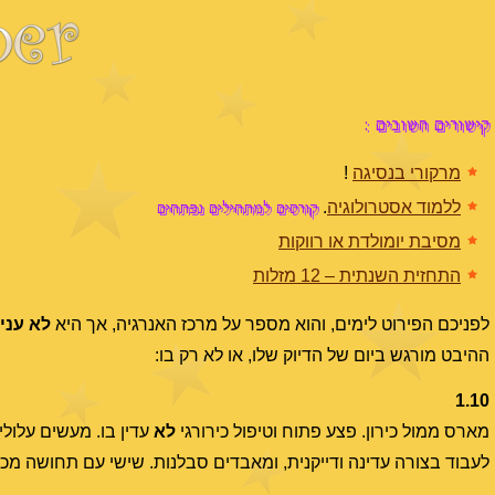
קישורים חשובים :
מרקורי בנסיגה
!
קורסים למתחילים נפתחים
ללמוד אסטרולוגיה
.
מסיבת יומולדת או רווקות
התחזית השנתית – 12 מזלות
לפניכם הפירוט לימים, והוא מספר על מרכז האנרגיה, אך היא
לא
עניי
ההיבט מורגש ביום של הדיוק שלו, או לא רק בו:
1.10
מארס ממול כירון. פצע פתוח וטיפול כירורגי
לא
עדין בו. מעשים עלול
לעבוד בצורה עדינה ודייקנית, ומאבדים סבלנות. שישי עם תחושה מכ