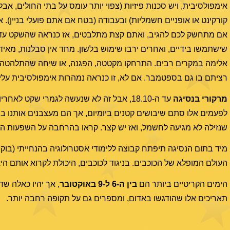
אימפולסיבית, ויש סכנות פיזיות (צפוי יותר עומס על בתי החולים, אב
קורקינט או אופניים חשמליות) ובעבודה (בטח אם אתם פועלי בניין). 
אם מתחשק לכם להגיב, ואתם קצת מתלבטים, אז כנראה שהשקט עדיף.
שישתמשו בידיים, ואחרים ירבו שימוש בלשון. מחד אין סבלנות, מאידך
אלימה במקרים רבים. התרחקו מקטטה, הפגנה, או שיחה שהתלהטה 
רציתם בו גם בספטמבר. אם לא, זו כנראה נמהרות אימפולסיבית עליה 
מרקורי בנסיגה
עד ה-18.10, אבל זה לא שנעשה לגמרי שקט ל
לפעמים אלו סתם שיבושים קטנים ביומיום, אך הם מעצבנים אותנו במי
שנזילה לא מגיעה לחשמל, ואז יש קצר. קראו בהרחבה על השפעות הנס
מיד בתום הנסיגה תיפתח קבוצה ללימודי אסטרולוגיה בהנחייתי (בו
העולם המופלא של הכוכבים. בניגוד לכוכבים, היכולת לקרוא אותם ה
הימים הקריטיים ביותר הם
בין ה-6 ל-9 באוקטובר
, אך יהיו כאלה שד
תאריכים אלו שהודגשו באדום, ומספרים גם על תקופה רחבה יותר.