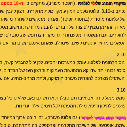
מרקורי הנסוג שלילי לפלוטו
(ויופטר מעורב)
.
מתקיים בין
ה-18 בספטמבר ועד ה-5 באוקטובר
נכתב ב-3.10. פלוטו מכניס המון עומק, יכולת מחקרית, ורצון 
של עליונות מוסרית (בחסות יופיטר), ואנחנו מתקשים לשחרר מישהו 
מאידך זהו זמן מצוין לפיצוח של דברים, להבנה מחודשת וחישוב מסל
לחוקרים, וגם המשטרה מפענחת יותר מקרי רצח ופשיעה. טוב לפריצות
הטאליבן מחזיר עונשים קשים. שימו לב שאתם אינכם קשים מדי עם ז
2.10
ונוס הרמונית לפלוטו. עומק במערכות יחסים. לכן יכול להגביר קשר, בו
סיכוי גבוה יותר שדווקא התחושות העמוקות והרצון העז של הצדדים, 
והשתדלו מצדכם להפחית מעורבות מזיקה, ולתת מרחב-מחיה. אם שומרים 
3.10
שמש ממול כירון. אם איבדתם סבלנות או חשתם כאב שלא טופל בצורה
פועלים לתיקון וריפוי. מילת המפתח לכל הימים אלה:
עדינות
.
מרקורי הנסוג הרמוני ליופיטר
(וגם פלוטו מעורב)
.
זהו היבט ארוך במיוחד ב
שמח, אופטימי, של חשיבה מתקדמת ופרספקטיבה מתרחבת. טוב למחשב