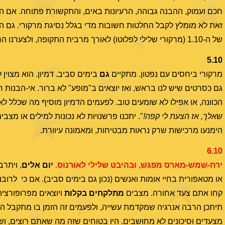
חכם ועמוק, ההבנה גבוהה, הרעיונות באים, והתקשורת פתוחה. אם הח
זאת לא מומלץ לקבל החלטות חשובות מדי בגלל נסיגת מרקורי. גם 
של ה-1.10 (מרקורי שלילי לפלוטו) לאורך מרבית התקופה, ולצערנו הרב הוא עלול מאד להעיב. קראו גם אותו.
5.10
מרקורי ביחסים עם נפטון. מתקיים
גם
בימים סביב. דמיון. הוא מצוין
גם כסרטים שיש לנו בראש, ואז יוצאים ב"מופע" לא ברור. אי-הבנות ר
הכוונה, או אפילו לא שומעים טוב. לפעמים הדמיון מוסיף מה שכלל לא 
שאלך, אז הצעת לי קפה!
". יתכנו פרשנויות לא נכונות למילים או מצבים,
הימנעו מרכישות שרק נראות מבטיחות, ומאמונה עיוורת.
6.10
ירח-שמש-מארס מפגש, ובהיבט שלילי לאורנוס
.
יום אלים
, ויתרב
או מטאפורית בחיי אומות ואנשים (נכון גם בימים סביב). אם כי לרוב
קחו אתם צעד אחורה. מצבים
מתלקחים בקלות
ויוצאים מפרופורצי
תיתכן הרבה אנרגיה שמקדמת עשייה, ולפעמים זה הזמן בו מתקבל האו
מצעדים וסיכונים לא מחושבים. היו בטוחים שזה מה שאתם רוצים, וש