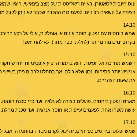
ונוס חיובית לסאטורן. ראייה ריאליסטית של מצב בינאישי. היגיון ש
רצינית על נושאים רציניים. לפעמים זו ההכרה שכבר לא ניתן לקבל מ
14.10
שמש ביחסים עם נפטון. חוסר אונים או אומללות, אולי על רקע ההיבט 
בקרוב ימים נוחים יותר (לחלקנו כבר מחר), לא להתייאש!
15.10
השמש מחייכת אל יופיטר, והוא בתמורה יפיץ אופטימיות ויחדש תקווה. 
או שיש יותר פתיחות. נכון שלא כולם, אך בהחלט לרבים ניתן בשישי הז
את שעות הצהריים.
16.10
מארס ונפטון ביחסים. פועלים בצורה לא גלויה, ועד כדי סכנת הונאה.
עושה משהו אחר. לפעמים עייפות או חוסר אנרגיה, ועד סכנת מחלה. או
17.10
שמש ופלוטו ביחסים כפייתיים. זה יכול לקדם מטרה בהתמדה, אבל לר