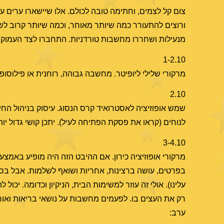
צום קל לצמים, וחתימה טובה לכולם. אלו שיישארו ערים עד
ורוצים להתעורר כמה שיותר מאוחר, וכמה שיותר קרוב לש
מנעילות ושחררו מחשבות טורדניות. התחברו לצד העמוק או
1-2.10
מרקורי שלילי ליופיטר. מחשבה גבוהה, רוחנית או פילוסופ
2.10
שמש אופוזיציה לאסטרואיד קרס הנסוג. עיסוק בניהול החיי
לנוחים (קראו את פסקת הפתיחה לעיל). יתכן קושי גדול יו
3-4.10
מרקורי אופוזיציה כירון. אם ההיבט הזה היה מופיע באמצע 
בפרטים, עושה ברצינות, אחריות ושואף לשלמות. אבל בסו
עלינו). אולי זה עוזר למשימות הבית, הניקיון וכדומה. יכו
רק את העצים בו. לפעמים מחשבות על נושאי בריאות ואור
ערב: