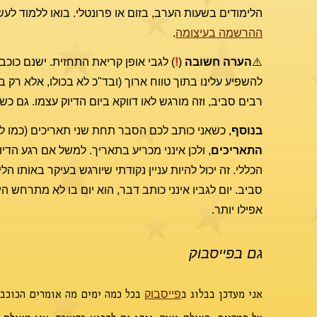
הלימודים בשעות הערב, בזום או פרונטלי. בואו ללמוד לע
ההרשמה בעיצומה
.
⚠️
הערה חשובה
(
!
) לגבי אופן קריאת התחזית. ישנם כוכ
להשפיע עלינו בתוך טווח ארוך (ובד"כ לא בכולו, אלא רק 
רבים סביב, וזה מורגש לאו דווקא ביום הדיוק עצמו. גם כ
בנוסף
, כשאני כותב לכם הסבר תחת שני תאריכים (כמו למשל 6-7.11), זה בגלל שזמן הדיוק של ההיבט בשמיים נמצא בשעו
התאריכים
הכללי. זה יכול להיות עניין נקודתי שיורגש בעיקר באותו ה
סביב. יום לגביו אינני כותב דבר, הוא יום בו לא מתרחש 
אפילו יותר.
גם בפייסבוק
אני מעדכן בבלוג ב
בכל כמה ימים מה אומרים הכוכבי
פייסבוק