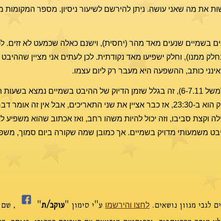
שות את מה שאני עושה. ניתן להירשם לשיעור ניסיון. מספר המקומות מ
בים בשמיים שנעים מאד מהר (יחסית), וישנם כאלה שכמעט לא זזים. לכ
בחלק ממנו), וחלק ישפיעו מאד נקודתית. לכן לעתים אני מציין שההיבט
שאינני כותב, ההשפעה היא מעבר רק ליום עצמו.
ת הערב-לילה
, ולכן אינני מכריע בתאריך. למשל אם רגע הדיוק הוא ב-23:30, אז כבר אציין את שני התאריכים, אבל 
לילה וקצת סביבו, וזה יכול להיות משהו רחב, ואז אכתוב שהוא משפיע ל
היבט משמעותי מדויק בשמיים. אך כמובן שמה שקורה ביום סמוך, משפי
ם לגבי מגוון נושאים.
ע"י סימון "
עוקב/ת
"
,
שם א
לחצו והירשמו