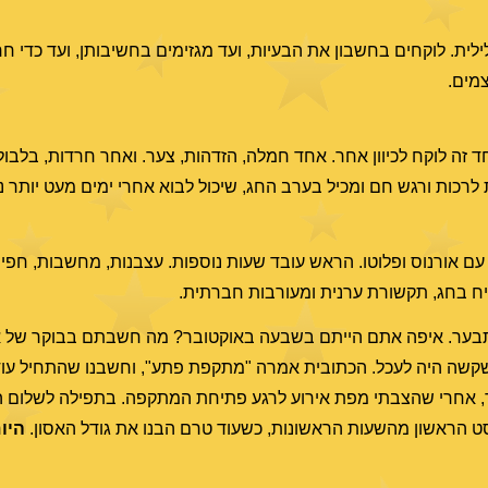
ילית. לוקחים בחשבון את הבעיות, ועד מגזימים בחשיבותן, ועד כדי ח
מים.
ה לוקח לכיוון אחר. אחד חמלה, הזדהות, צער. ואחר חרדות, בלבול, א
לרכות ורגש חם ומכיל בערב החג, שיכול לבוא אחרי ימים מעט יותר נו
ם אורנוס ופלוטו. הראש עובד שעות נוספות. עצבנות, מחשבות, חפיר
יח בחג, תקשורת ערנית ומעורבות חברתית.
ד תבער. איפה אתם הייתם בשבעה באוקטובר? מה חשבתם בבוקר של או
 שקשה היה לעכל. הכתובית אמרה "מתקפת פתע", וחשבנו שהתחיל עו
, אחרי שהצבתי מפת אירוע לרגע פתיחת המתקפה. בתפילה לשלום ה
סט הראשון מהשעות הראשונות, כשעוד טרם הבנו את גודל האסון.
היו