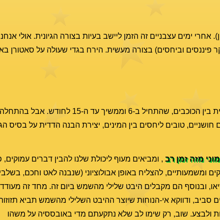
 אחרי ימים עצבניים זה הזמן ליישב בעיות בצורה הגיונית. אולי אנח
ר פיננסים וביחסים) בצורה מעשית. הירח בגדי שעולה על סאטורן באו
ונוס בהיבט הרמוני למארס. זהו מרכזו של היבט ארוך יחסית בין הכוכבים, ש
חושניים, טובים ליחסים בין המינים, יצירת הבנה הדדית על בסיס הגיון
ני מזה זמן רב
, ומביאים מעוף ליכולת שלנו להבין דברים עמוקים, פת
ים ומשמעותיים, להצליח באופן אבולוציוני (שנבנה לאט וחכם, בשלבים)
ו, ובנוסף הם מקבלים היבט שלילי מהשמש ביום זה. מחד זה מעודד א
ים סביב, ודווקא אי-הנוחות שיוצר ההיבט השלילי מהשמש תביא תזוזות
וחות ולבצע. שוב, רק שימו לב שלא נתקעתם מדי באובססיה על משהו