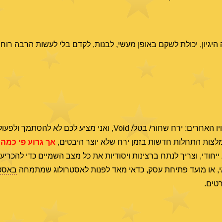
גיון, יכולת לשקם באופן מעשי, לבנות, לקדם בלי לעשות הרבה רוח.
אני לא מפרסם זמנים בהם הירח לא יוצר היבטים, או בכינויו האחרים: ירח שחור/ בטל/ Void, ואני 
ומלצות התחלות חדשות בזמן ירח שלא יוצר היבטים,
אך גרוע פי כמה
יחודי, וצריך לנתח ברצינות ויסודיות את כל מצב השמיים כדי להכריע
אי, או מועד פתיחת עסק, כדאי מאד לפנות לאסטרולוג שמתמחה
באסטר