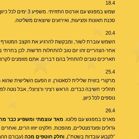
18.4
שמש במפגש עם אורנו
סכנת תאונות ופציעות, ואירועים שיוצאים משליטה.
20.4
השמש עוברת לשור, ומבקשת להרגיע את הקצב המטורף שהיה
אחר-הצהריים זהו יום טוב להתחלות חדשות. לכן בחרתי ב
תאריכים טובים להתחיל בהם דברים. אתם מוזמנים לקרוא
25.4
מרקורי בזווית שלילית לסאטורן. זו הפעם השלישית שהוא מ
תהליכי חשיבה כבדים. הראש רציני ורציונלי, אבל נוטה לפ
נוספים לכל כיוון.
26.4
מארס במפגש עם פלוטו.
מאד עוצמתי ומשפיע כבר מה-20 לחודש וילווה עד צאת
גדולים ופונדמנטליים, מהפכות. חלקינו יזוזו הרים, ואחרי
"לקבוע עובדות בשטח"),
וחלק חוטפים מכה
(עבורם ההמל