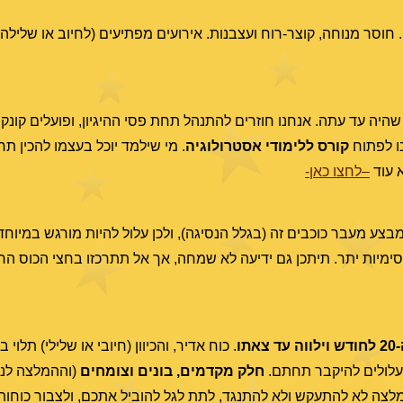
ס התזזיתי. משפיע 3 ימים לכל כיוון. חוסר מנוחה, קוצר-רוח ועצבנות. אירועים מפתיעים (לחיוב או 
 עד עתה. אנחנו חוזרים להתנהל תחת פסי ההיגיון, ופועלים קונקרט
ו לפתוח
קורס ללימודי אסטרולוגיה
. מי שילמד יוכל בעצמו להכין תח
 עוד
–לחצו כאן-
בצע מעבר כוכבים זה (בגלל הנסיגה), ולכן עלול להיות מורגש במיוחד,
סימיות יתר. תיתכן גם ידיעה לא שמחה, אך אל תתרכזו בחצי הכוס הרי
ו
. כוח אדיר, והכיוון (חיובי או שלילי) תלוי
ם עלולים להיקבר תחתם.
חלק מקדמים, בונים וצומחים
(וההמלצה לנצ
צה לא להתעקש ולא להתנגד, לתת לגל להוביל אתכם, ולצבור כוחות