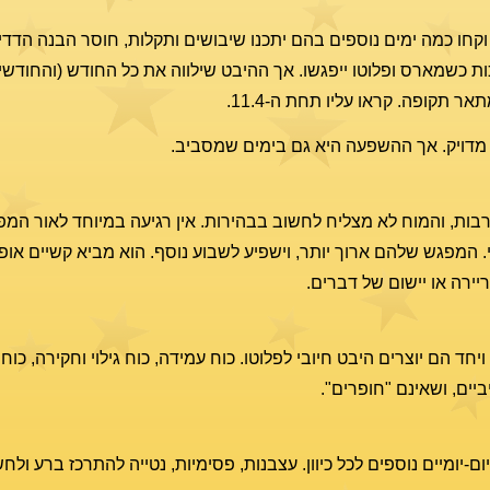
חו כמה ימים נוספים בהם יתכנו שיבושים ותקלות, חוסר הבנה הדדי ו
כשמארס ופלוטו ייפגשו. אך ההיבט שילווה את כל החודש (והחודשים 
 תקופה. קראו עליו תחת ה-11.4.
מדויק. אך ההשפעה היא גם בימים שמסביב.
ת, והמוח לא מצליח לחשוב בבהירות. אין רגיעה במיוחד לאור המפ
מפגש שלהם ארוך יותר, וישפיע לשבוע נוסף. הוא מביא קשיים אופ
ריירה או יישום של דברים.
ד הם יוצרים היבט חיובי לפלוטו. כוח עמידה, כוח גילוי וחקירה, כוח
יים, ושאינם "חופרים".
ום-יומיים נוספים לכל כיוון. עצבנות, פסימיות, נטייה להתרכז ברע ול