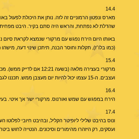
14.4
מארס ונפטון הרמוניים זה לזה. נותן את היכולת לפעול באו
שהדלת לא נפתחת, והראש היה סתם בקיר. היבט מפחית א
באותו היום הירח נפגש עם מרקורי שנמצא לקראת סיום נסי
(כמו בלו"ז), תקלות וחוסר הבנה, תיתכן שינוי דעה, מישה
15.4
מרקורי בעצירה מלאה (בשעה
ועצבים. ה-15 עצמו יכול להיות יום מעצבן ממש. תכננו לגביו פחות!
16.4
הירח במפגש עם שמש ואורנוס. מרקורי ישר אך איטי. בעיקר
17.4
ונוס בהיבט שלילי ליופיטר הקליל, ובהיבט חיובי לפלוטו 
ועסקים, רק היזהרו מהימורים וסיכונים. הנטייה לחוש ביטחון