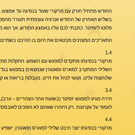
החודש מתחיל חורק עם מרקורי שעוד בנסיגה עד אמצעו. וק
בשליש האחרון של החודש אנרגיה עוצמתית תעורר מהפכות 
פלוטו ליופיטר. כתבתי לכם עליו באמצע החודש, אך הוא מתאר
התאריכים המצוינים מבטאים את היום בו ההיבט בשמיים 
1.4
מרקורי בנסיגתו מתקדם למפגש עם השמש. התקלות מתרבו
השלילי המתקרב למארס וסאטורן שנמצאים במפגש בגדי. ה
שלוחצות עלינו, וקושי לנהל את חיינו. מגבלות בריאות או ק
3.4
הירח מגיע למפגש יופיטר (בשעות אחר-הצהריים – ערב), ויח
לעמוד על עקרונות. רק היזהרו שאתם לא הופכים לאובססיב
4.4
מרקורי בנסיגתו יוצר היבט שלילי למארס וסאטורן. ישפיע י