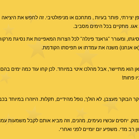
פן יצירתי, פותר בעיות , מתחכם או מניפולטיבי. זה לחפש את היציאה מ
גו. מתקיים בכל הימים מסביב.
גתו, ומעורר "גראנד פינלה" לכל הצרות המאפיינות את נסיגת מרקור
ו (או אנחנו) משנה את עמדתו או תפיסתו הקודמת.
 12:21 אם לדייק ממש). מכאן הוא מתיישר, אבל מהלכו איטי במיוחד. לכן קחו עוד כמה ימי
 הבוקר מעצבן. לא הולך, נופל מהידיים, תקלות. היזהרו במיוחד בכב
העמוק. יחסים עכשיו נעימים, מהנים, וזה מביא אותם לקבל משמעות עמ
 רב מדי. משפיע יום יומיים לפני ואחרי.