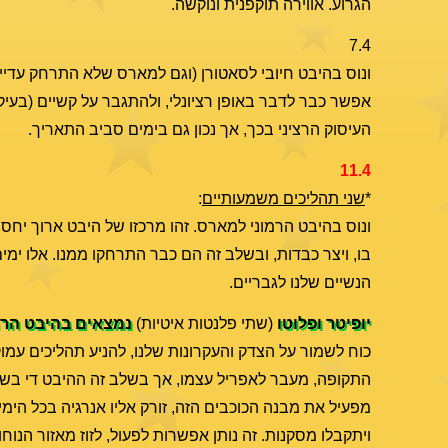
הגרוע. אווירה תוקפנית ונוקשה.
7.4
ונוס בהיבט חיובי לסאטורן (וגם למארס שלא התרחק עדיין).
אפשר כבר לדבר באופן רציונלי, ולהתגבר על קשיים (בעיק
העיסוק הרציני בכך, אך נכון גם בימים סביב התאריך.
11.4
*
שני תהליכים משמעותיים
:
בו, ויצר כבדות, ובשלב זה הם כבר התרחקו ממנו. אלו ימים 
הנשיים שלנו לגבריים.
יופיטר ופלוטו
(שתי פלנטות איטיות)
נמצאים בהיבט הרמו
כוח לשמור על הצדק והעקרונות שלנו, להניע תהליכים עמוק
התקופה, מעבר לאפריל עצמו, אך בשלב זה ההיבט די בשיא
מפעיל את מבנה הכוכבים הזה, זורק אליו אנרגיה בכל הימ
ויתקבלו מסקנות. זה נותן אפשרות לפעול, לזוז מאזור הנ