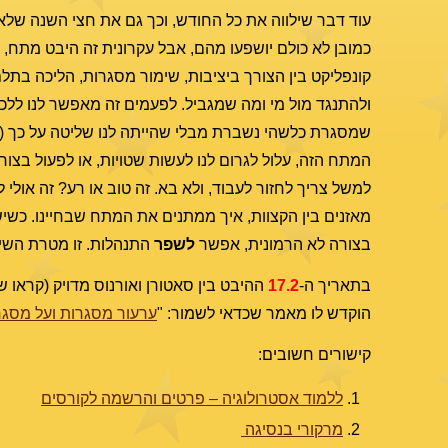
עוד דבר שילווה את כל החודש, וכך גם את חצי השנה שלאחר
כמובן לא כולם יושפעו מהם, אבל עקרונית זה היבט מתח, ו
קונפליקט בין הצורך ביציבות, שימור מסגרות, הליכה בתל
ולהתנגד מול מי ומה שמגביל. לפעמים זה מאפשר לנו ללכ
שמסגרת כלשהי נשברת מבלי שהייתה לנו שליטה על כך (או
המתח הזה, עלול לגרום לנו לעשות שטויות, או לפעול בצ
למשל צריך לחזור לעבוד, ולא בא. זה טוב או רע? זה אולי
מאזנים בין הקצוות, איך ממתנים את המתח שבחיינו. כשי
בצורה לא הרמונית, אפשר
לשפר
התנהלות. זו מטרת השי
בתאריך ה-
17.2
ההיבט בין סאטורן ואורנוס מדויק (קראו ש
הוקדש לו מאמר שכדאי לשמור: "
ערעור מסגרות ועל מסגר
קישורים חשובים:
ללמוד אסטרולוגיה – פרטים והרשמה לקורסים
מרקורי בנסיגה