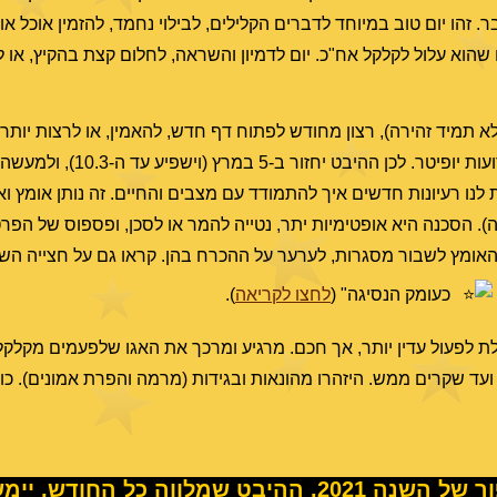
ר. זהו יום טוב במיוחד לדברים הקלילים, לבילוי נחמד, להזמין אוכל א
או שהוא עלול לקלקל אח"כ. יום לדמיון והשראה, לחלום קצת בהקיץ, או 
א תמיד זהירה), רצון מחודש לפתוח דף חדש, להאמין, או לרצות יותר.
בהאטה לקראת סיום הנסיגה, וינוע שוב לקדימה חז
ו רעיונות חדשים איך להתמודד עם מצבים והחיים. זה נותן אומץ ואמ
. הסכנה היא אופטימיות יתר, נטייה להמר או לסכן, ופספוס של הפר
ס המתוארים לכם ב-17.2, לפעמים זה האומץ לשבור מסגרות, לערער על ההכרח בהן. קראו גם על ח
כעומק הנסיגה" (
לחצו לקריאה
).
יובי לנפטון. מחזק ותורם למה שנכתב ב-13.2. יכולת לפעול עדין יותר, אך חכם. מרגיע ומרכך את האגו שלפע
ועד שקרים ממש. היזהרו מהונאות ובגידות (מרמה והפרת אמונים). כוו
 ההיבט שמלווה כל החודש, יימשך עד יולי