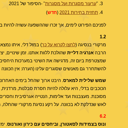
"
ערעור מסגרות ועל מסגרות
" -הסיפור של 2021
תחזית בחירות 2021
(
חדש
)
לפניכם הפירוט לימים, אך זכרו שההשפעה עשויה להיות בי
1.2
מרקורי בנסיגה (
לחצו לקרוא על כך
) במזל דלי, איתו נמצא
הרבה
אנרגיה דליית
שהולכת ללוות אותנו. זמן שינויים, י
שמצטרפת ביום זה, מדגישה את השינוי במערכות היחסים, רכ
להשתחרר גם מאנשים שסוגרים עלינו (הערה: אין הכוונה
שמש שלילית למארס
. היבט ארוך שהחל בימים האחרונים
הכוכבים בדלי, היא עלולה להיות חסרת סבלנות, מרדנית, ו
מסוכנת. מעצבנות ועד אלימות, הנטייה אגרסיבית וחסרים 
לאש שנדלקת לא בכוונה. על רקע נסיגת מרקורי שהחלה, ת
6.2
ונוס בצמידות לסאטורן, וביחסים עם כירון ואורנוס
. ימ