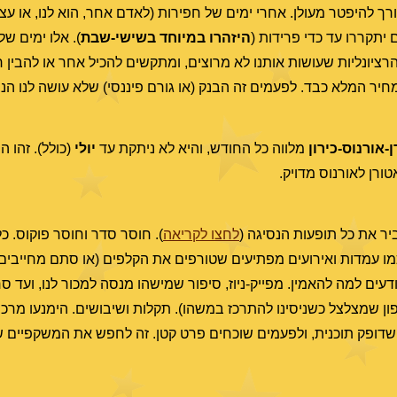
רך להיפטר מעולן. אחרי ימים של חפירות (לאדם אחר, הוא לנו, או עצמ
 יתקררו עד כדי פרידות (
היזהרו במיוחד בשישי-שבת
). אלו ימים של
יונליות שעושות אותנו לא מרוצים, ומתקשים להכיל אחר או להבין רגש
חיר המלא כבד. לפעמים זה הבנק (או גורם פיננסי) שלא עושה לנו הנח
-אורנוס-כירון
מלווה כל החודש, והיא לא ניתקת עד
יולי
(כולל). זהו 
טורן לאורנוס מדויק.
יר את כל תופעות הנסיגה (
לחצו לקריאה
). חוסר סדר וחוסר פוקוס. כ
מו עמדות ואירועים מפתיעים שטורפים את הקלפים (או סתם מחייבים ש
ודעים למה להאמין. מפייק-ניוז, סיפור שמישהו מנסה למכור לנו, ועד 
ון שמצלצל כשניסינו להתרכז במשהו). תקלות ושיבושים. הימנעו מרכי
דופק תוכנית, ולפעמים שוכחים פרט קטן. זה לחפש את המשקפיים 