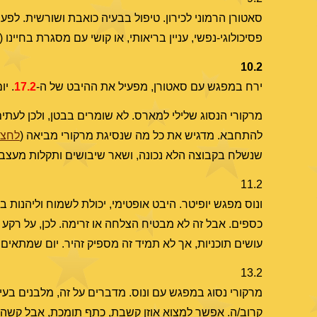
סאטורן הרמוני לכירון. טיפול בבעיה כואבת ושורשית. לפ
פסיכולוגי-נפשי, עניין בריאותי, או קושי עם מסגרת בחיינו
10.2
ירח במפגש עם סאטורן, מפעיל את ההיבט של ה-
17.2
. י
מרקורי הנסוג שלילי למארס. לא שומרים בבטן, ולכן לעתי
להתחבא. מדגיש את כל מה שנסיגת מרקורי מביאה (
לחצו
שנשלח בקבוצה הלא נכונה, ושאר שיבושים ותקלות מעצבנ
11.2
ונוס מפגש יופיטר. היבט אופטימי, יכולת לשמוח וליהנות 
כספים. אבל זה לא מבטיח הצלחה או זרימה. לכן, על רקע "
עושים תוכניות, אך לא תמיד זה מספיק זהיר. יום שמתאים 
13.2
מרקורי נסוג במפגש עם ונוס. מדברים על זה, מלבנים בעי
קרוב/ה. אפשר למצוא אוזן קשבת, כתף תומכת, אבל קשה לה