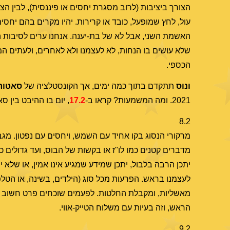
הצורך ביציבות (לרוב מסגרת יחסים או פיננסית), לבין הצו
עול, לחץ שמופעל, כובד או קרירות. יהיו מקרים בהם יחסים
האשמת השני, אבל לא של בת-יענה. אנחנו ערים לסיבות הרצ
שלא עושים בו הנחות, לא לעצמנו ולא לאחרים, ולעתים המ
הכספי.
ונוס
תתקדם בתוך כמה ימים, אך הקונסטלציה של
סאטורן
2021. ומה המשמעות? קראו ב-
17.2
, יום בו ההיבט בין סא
8.2
מרקורי הנסוג בקו אחיד עם השמש, ויחסים עם נפטון. מגב
מדברים קטנים כמו לו"ז או בקשות של הבוס, ועד גדולים כ
יתכן הרבה בלבול, יתכן שמידע שמגיע אינו אמין, או שלא י
לעצמנו בראש. הפרעות מכל סוג (הילדים, בשינה, או הטלפ
מאשליות, ומקבלת החלטות. לפעמים שוכחים פרט חשוב ש
הראש, וזה בעיות עם משלוח הטייק-אווי.
9.2