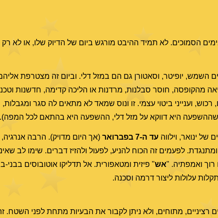
מים הסמוכים. לא תמיד ההיבט מורגש ביום של הדיוק שלו, או לא רק ב
ים השמש, יופיטר, וסאטורן גם הם במזל דלי. וביום זה מצטרפת אליהם ו
ציאה מהקופסה, חוסר סבלנות, מרדנות או הליכה קדימה, חדשנות וטכנול
וש, וענייני ביטוי עצמי. זו ונוס שמאד לא מתאים לה סגר ומגבלות, 
 שההשפעה היא דווקא על מזל דלי, ההשפעה היא בהתאם לכל המפה).
 של ינואר, וילווה
עד ה-7 בפברואר
(אך היום מדויק). הרבה אנרגיה, 
מתנגדת. לפעמים זה הכוח להניע, לפעול ולהזיז דברים. שימו לב שאינ
רוך ואמפתיה. "
אש
" פיזית ומטאפורית. אל תדליקו אוטובוסים בבני-ב
קלות עלולות ליצור דרמה וסכנה.
ים רציניים, מתוחים, ולא ניתן לקבור את הבעיות מתחת לפני השטח. זהו