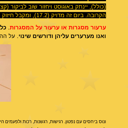
(כולל), יינתק באוגוסט ויחזור שוב לביקור (קצ
הקרובה. ביום זה מדויק (17.2), ומקבל חיזוק נוסף מהירח.
ערעור מסגרות או ערעור על המסגרות
.
כלו
ואנו מערערים עליהן ודורשים שינוי
. על הה
ונוס ביחסים עם נפטון. רגישות, רגשנות, רכות ולפעמים ה