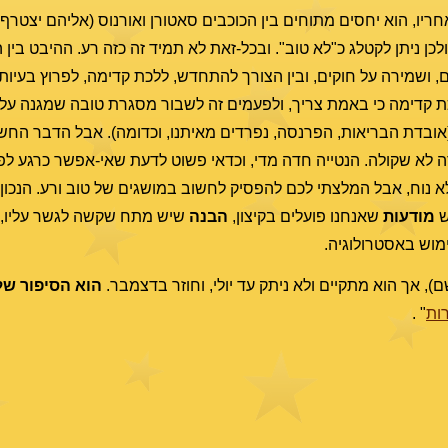
יו, הוא יחסים מתוחים בין הכוכבים סאטורן ואורנוס (אליהם יצטרף ה
לכן ניתן לקטלג כ"לא טוב". ובכל-זאת לא תמיד זה כזה רע. ההיבט בין
ם, ושמירה על חוקים, ובין הצורך להתחדש, ללכת קדימה, לפרוץ בעי
ת קדימה כי באמת צריך, ולפעמים זה לשבור מסגרת טובה שמגנה עלינ
בדת הבריאות, הפרנסה, נפרדים מאיתנו, וכדומה). אבל הדבר החשוב
ורה לא שקולה. הנטייה חדה מדי, וכדאי פשוט לדעת שאי-אפשר כרגע ל
 לא נוח, אבל המלצתי לכם להפסיק לחשוב במושגים של טוב ורע. הנכון 
ש
מודעות
שאנחנו פועלים בקיצון,
הבנה
שיש מתח שקשה לגשר עליו, ו
מוש באסטרולוגיה.
ם), אך הוא מתקיים ולא ניתק עד יולי, וחוזר בדצמבר.
הוא הסיפור של 2021 כו
ות
" .