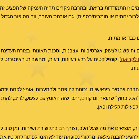
עמים זו התמודדות בריאה, ובהרבה מקרים תהיה העמקה של הפצע. זה י
 (לרוב יחסים או חומרית/כספית). גם אורנוס מעורב, וזה הסיפור הגדול. 
ום כבד או מתוח.
ם זה פשוט לצעוק. אגרסיביות, עצבנות, וסכנת תאונות. בצורה העדינה
 לקריאה
). קונפליקטים על רקע רעיונות, דעות, ומחשבות. האינטרנט לא
ות.
בחברה ויחסים בינאישיים. נכונות להיפתח ולהתערות. אומץ לקחת יוזמ
הכל בחוץ" שתואר יום קודם, יתכן שזה האומץ גם לצעוק, לריב, להתנ
לפעילות קלילה ופאן.
ות, מוציאים את מה שעל הלב, וצורך רב בתקשורת ושיחות. זמן טוב 
גיע להבנה מלאה. מרקורי נסוג וזה עוד לא הזמן לפתור לחלוטין את 