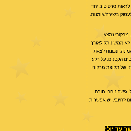
ו לראות סרט טוב יחד
לעסוק ביצירה/אומנות.
 מרקורי נמצא
רה לזרועות יופיטר. לכן ההיבט יחזור ב-5 במרץ (וישפיע עד ה-10.3), ולמעשה לא ממש ניתק לאורך
ונה, ונכונות לצאת
טים הקטנים. על רקע
צייה השני של תקופת מרקורי
מים מקלקל, גישה נוחה, תורם
נו לחיובי, יש אפשרות